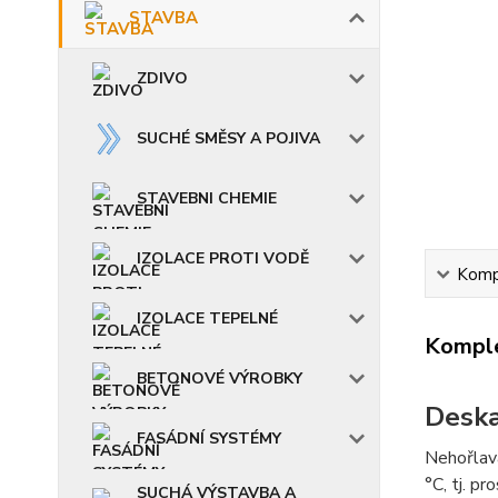
STAVBA
ZDIVO
SUCHÉ SMĚSY A POJIVA
STAVEBNI CHEMIE
IZOLACE PROTI VODĚ
Kompl
IZOLACE TEPELNÉ
Komple
BETONOVÉ VÝROBKY
Desk
FASÁDNÍ SYSTÉMY
Nehořlavá
°C, tj. p
SUCHÁ VÝSTAVBA A