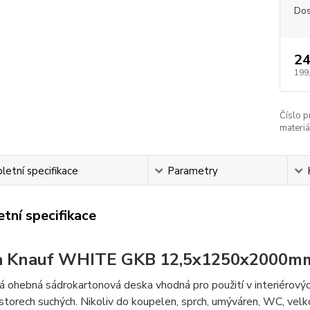
Dos
24
199
Číslo p
materiá
etní specifikace
Parametry
tní specifikace
a Knauf WHITE GKB 12,5x1250x2000m
 ohebná sádrokartonová deska vhodná pro použití v interiérovýc
rostorech suchých. Nikoliv do koupelen, sprch, umýváren, WC, ve