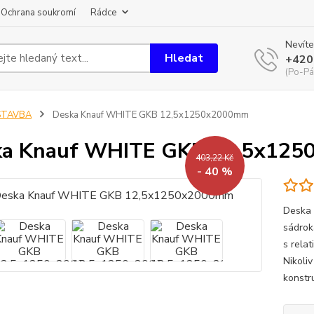
Ochrana soukromí
Rádce
Nevíte
Hledat
+420
(Po-Pá
STAVBA
Deska Knauf WHITE GKB 12,5x1250x2000mm
ka Knauf WHITE GKB 12,5x12
403,22 Kč
- 40 %
Deska
sádrok
s relat
Nikoli
konstr