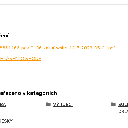
žení
8381166-pov-0106-knauf-white-12-5-2023-05-01.pdf
HLÁŠENÍ O SHODĚ
zařazeno v kategoriích
VBA
VÝROBCI
SUC
DŘE
DESKY