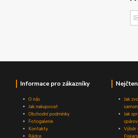
Informace pro zákazníky
Nejčten
O nás
Jak zv
Jak nakupovat
samoni
Obchodní podmínky
Jak sp
Fotogalerie
spárov
Kontakty
Výběr 
Rádce
Fiskars