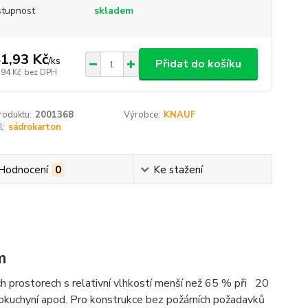
tupnost
skladem
1,93 Kč
/
ks
Přidat do košíku
,94 Kč
bez DPH
roduktu:
2001368
Výrobce:
KNAUF
l:
sádrokarton
Hodnocení
0
Ke stažení
m
h prostorech s relativní vlhkostí menší než 65 % při 20
lkokuchyní apod. Pro konstrukce bez požárních požadavků