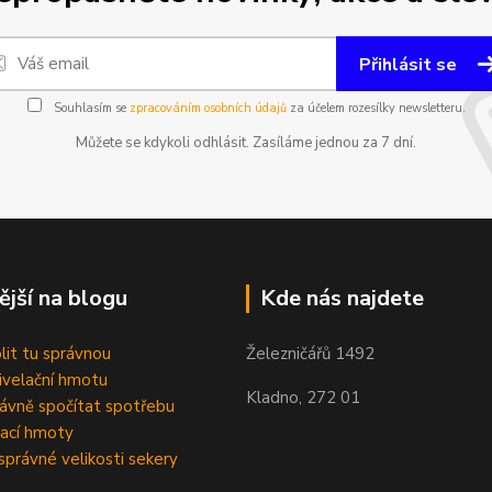
Přihlásit se
Souhlasím se
zpracováním osobních údajů
za účelem rozesílky newsletteru.
Můžete se kdykoli odhlásit. Zasíláme jednou za 7 dní.
ější na blogu
Kde nás najdete
olit tu správnou
Železničářů 1492
velační hmotu
Kladno, 272 01
rávně spočítat spotřebu
ací hmoty
správné velikosti sekery