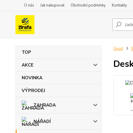
O nás
Jak nakupovat
Obchodní podmínky
Kontakty
Úvod
TOP
Des
AKCE
NOVINKA
VÝPRODEJ
ZAHRADA
NÁŘADÍ