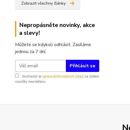
Zobrazit všechny články
Nepropásněte novinky, akce
a slevy!
Můžete se kdykoli odhlásit. Zasíláme
jednou za 7 dní.
Přihlásit se
Souhlasím se
zpracováním osobních údajů
za účelem
rozesílky newsletteru.
N