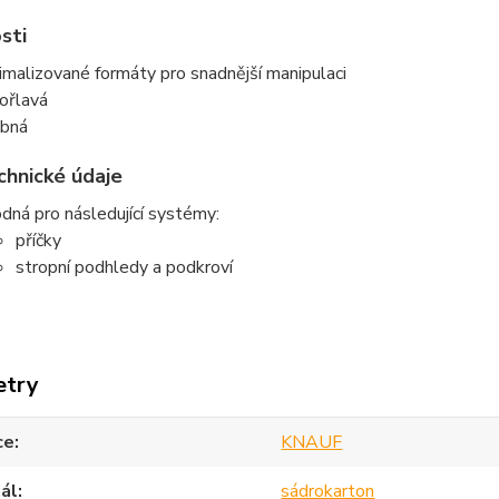
sti
imalizované formáty pro snadnější manipulaci
ořlavá
bná
chnické údaje
dná pro následující systémy:
příčky
stropní podhledy a podkroví
etry
ce
KNAUF
ál
sádrokarton