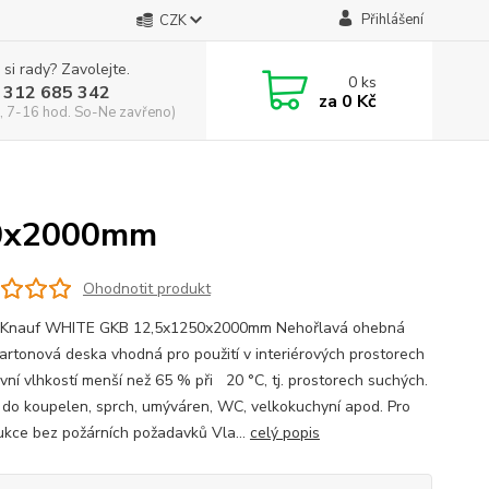
Přihlášení
CZK
 si rady? Zavolejte.
0
ks
 312 685 342
za
0 Kč
, 7-16 hod. So-Ne zavřeno)
50x2000mm
Ohodnotit produkt
 Knauf WHITE GKB 12,5x1250x2000mm Nehořlavá ohebná
artonová deska vhodná pro použití v interiérových prostorech
ivní vlhkostí menší než 65 % při 20 °C, tj. prostorech suchých.
v do koupelen, sprch, umýváren, WC, velkokuchyní apod. Pro
ukce bez požárních požadavků Vla...
celý popis