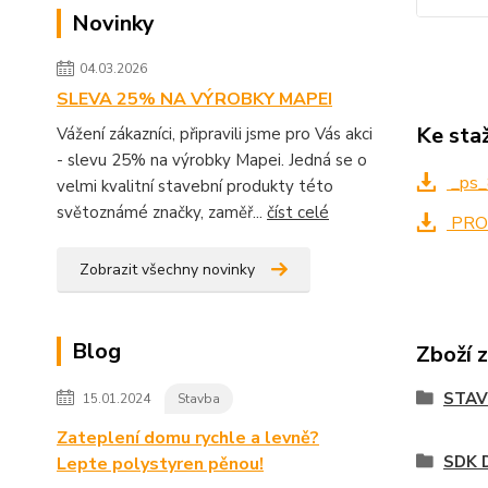
Novinky
04.03.2026
SLEVA 25% NA VÝROBKY MAPEI
Ke sta
Vážení zákazníci, připravili jsme pro Vás akci
- slevu 25% na výrobky Mapei. Jedná se o
_ps_
velmi kvalitní stavební produkty této
světoznámé značky, zaměř...
číst celé
PRO
Zobrazit všechny novinky
Blog
Zboží 
STA
15.01.2024
Stavba
Zateplení domu rychle a levně?
SDK 
Lepte polystyren pěnou!