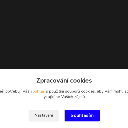
Zpracování cookies
eři potřebují Váš
souhlas
s použitím souborů cookies, aby Vám mohli z
týkající se Vašich zájmů.
Souhlasím
Nastavení