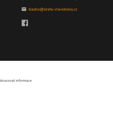
kladno@zirafa-stavebniny.cz
obrazovat informace