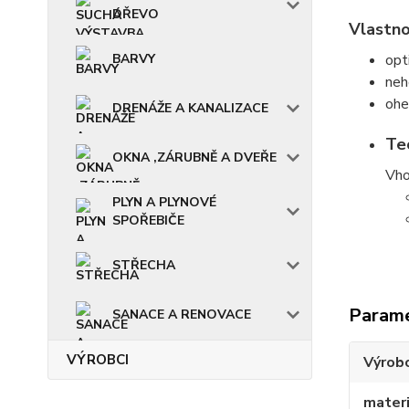
DŘEVO
Vlastno
BARVY
opt
neh
ohe
DRENÁŽE A KANALIZACE
Te
OKNA ,ZÁRUBNĚ A DVEŘE
Vho
PLYN A PLYNOVÉ
SPOŘEBIČE
STŘECHA
Param
SANACE A RENOVACE
VÝROBCI
Výrob
materi