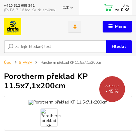
0
ks
+420 312 685 342
CZK
za
0 Kč
(Po-Pá, 7-16 hod. So-Ne zavřeno)
Menu
Hledat
Úvod
STAVBA
Porotherm překlad KP 11.5x7,1x200cm
Porotherm překlad KP
11.5x7,1x200cm
724,79 Kč
- 45 %