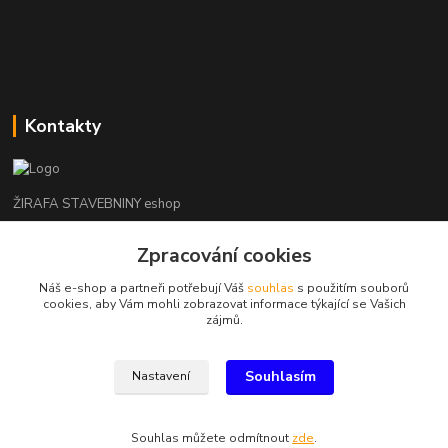
Kontakty
ŽIRAFA STAVEBNINY eshop
+420 312 685 342
Zpracování cookies
(Po-Pá, 7-16 hod. So-Ne zavřeno)
Náš e-shop a partneři potřebují Váš
souhlas
s použitím souborů
cookies, aby Vám mohli zobrazovat informace týkající se Vašich
kladno@zirafa-stavebniny.cz
zájmů.
Souhlasím
Nastavení
Souhlas můžete odmítnout
zde
.