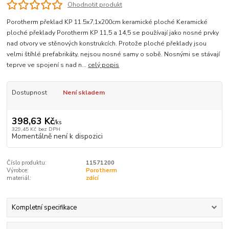
Ohodnotit produkt
Porotherm překlad KP 11.5x7,1x200cm keramické ploché Keramické
ploché překlady Porotherm KP 11,5 a 14,5 se používají jako nosné prvky
nad otvory ve stěnových konstrukcích. Protože ploché překlady jsou
velmi štíhlé prefabrikáty, nejsou nosné samy o sobě. Nosnými se stávají
teprve ve spojení s nad n...
celý popis
Dostupnost
Není skladem
398,63 Kč
/
ks
329,45 Kč
bez DPH
Momentálně není k dispozici
Číslo produktu:
11571200
Výrobce:
Porotherm
materiál:
zdící
Kompletní specifikace