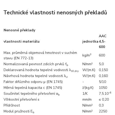
Technické vlastnosti nenosných překladů
Nenosné překlady
AAC
vlastnosti materiálu
jednotka
4,5-
600
Max. průměrná objemová hmotnost v suchém
3
kg/m
600
stavu (EN 772-13)
Normalizovaná pevnost zdicích prvků f
N/mm²
5,0
b
Deklarovaná hodnota tepelné vodivosti λ
W/(m.K)
0,150
10,dry
Návrhová hodnota tepelné vodivosti λ
W/(m.K)
0,160
U
Faktor difúzního odporu μ (EN 1745)
-
5/10
Měrná tepelná kapacita c (EN 1745)
J/(kg.K)
1050
-6
Součinitel tepelného přetvoření α
1/K
7,5.10
b
Vlhkostní přetvoření ε
mm/m
≤ 0,20
Přídržnost
N/mm²
0,3
Modul pružnosti E
N/mm²
2250
b