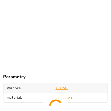
Parametry
Výrobce
YTONG
materiál
porobeton