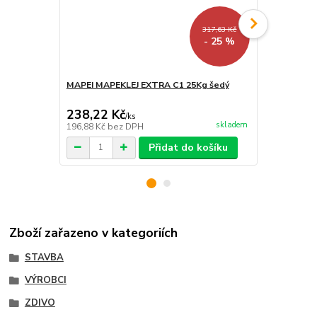
317,63 Kč
- 25 %
MAPEI MAPEKLEJ EXTRA C1 25Kg šedý
Quick-mix S
tenkovrstvé
238,22 Kč
166,62 K
/
ks
skladem
196,88 Kč
bez DPH
137,70 Kč
be
Přidat do košíku
Zboží zařazeno v kategoriích
STAVBA
VÝROBCI
ZDIVO