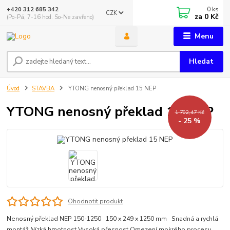
0
ks
+420 312 685 342
CZK
za
0 Kč
(Po-Pá, 7-16 hod. So-Ne zavřeno)
Menu
Hledat
Úvod
STAVBA
YTONG nenosný překlad 15 NEP
YTONG nenosný překlad 15 NEP
1 702,47 Kč
- 25 %
Ohodnotit produkt
Nenosný překlad NEP 150-1250 150 x 249 x 1250 mm Snadná a rychlá
montáž Nízká hmotnost Vysoká přesnost Omezení mokrého procesu