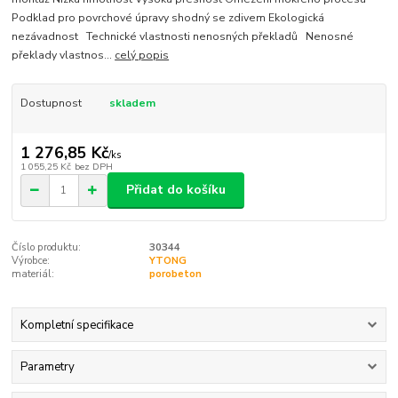
Podklad pro povrchové úpravy shodný se zdivem Ekologická
nezávadnost Technické vlastnosti nenosných překladů Nenosné
překlady vlastnos...
celý popis
Dostupnost
skladem
1 276,85 Kč
/
ks
1 055,25 Kč
bez DPH
Přidat do košíku
Číslo produktu:
30344
Výrobce:
YTONG
materiál:
porobeton
Kompletní specifikace
Parametry