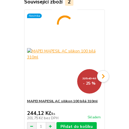
Související zboží
2
Novinka
325,49 Kč
- 25 %
MAPEI MAPESIL AC silikon 100 bílá 310ml
MAPEI ULTR
bílá 2Kg
244,12 Kč
235,95 K
/
ks
Skladem
201,75 Kč
bez DPH
195 Kč
bez 
Přidat do košíku