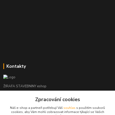
Kontakty
ŽIRAFA STAVEBNINY eshop
+420 312 685 342
Zpracování cookies
(Po-Pá, 7-16 hod. So-Ne zavřeno)
Náš e-shop a partneři potřebují Váš
souhlas
s použitím souborů
cookies, aby Vám mohli zobrazovat informace týkající se Vašich
kladno@zirafa-stavebniny.cz