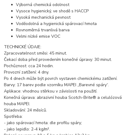
Výborná chemická odolnost
Vysoce hygienický, ve shodě s HACCP
Vysoká mechanická pevnost
Voděodolná a hygienická spárovací hmota
Rovnoměrná trvanlivá barva
Velmi nízké emise VOC
TECHNICKÉ ÚDAJE:
Zpracovatelnost směsi: 45 minut.
Čekací doba před provedením konečné úpravy: 30 minut.
Pochůznost: cca 24 hodin.
Provozní zatížení: 4 dny.
Po 4 dnech může být povrch vystaven chemickému zatížení.
Barvy: 17 barev podle vzorníku MAPEI „Barevné spáry“.
Aplikace: vhodnou stěrkou v závislosti na použití.
Konečná úprava: abrazivní houba Scotch-Brite® a celulózová
houba MAPEI.
Skladování: 24 měsíců.
Spotřeba:
- jako spárovací hmota: dle profilu spáry;
- jako lepidlo: 2-4 kg/m².