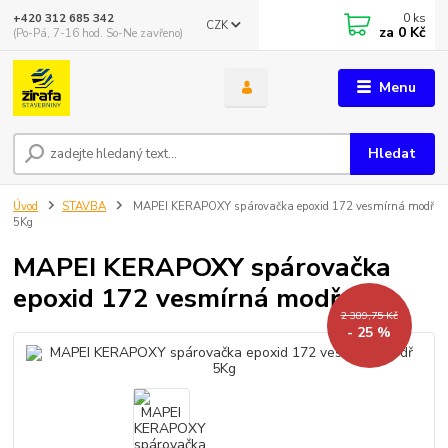
0
ks
+420 312 685 342
CZK
za
0 Kč
(Po-Pá, 7-16 hod. So-Ne zavřeno)
Menu
Hledat
Úvod
STAVBA
MAPEI KERAPOXY spárovačka epoxid 172 vesmírná modř
5Kg
MAPEI KERAPOXY spárovačka
epoxid 172 vesmírná modř 5Kg
2 389,75 Kč
- 25 %