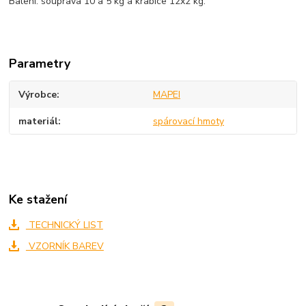
Balení: souprava 10 a 5 kg a krabice 12x2 kg.
Parametry
Výrobce
MAPEI
materiál
spárovací hmoty
Ke stažení
TECHNICKÝ LIST
VZORNÍK BAREV