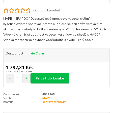
Ohodnotit produkt
MAPEI KERAPOXY Dvousložková epoxidová vysoce kvalitní
kyselinovzdorná spárovací hmota a lepidlo se sníženým vertikálním
skluzem na obklady a dlažby z keramiky a přírodního kamene. VÝHODY:
Výborná chemická odolnost Vysoce hygienický, ve shodě s HACCP
Vysoká mechanická pevnost Voděodolná a hygie...
celý popis
Dostupnost
do 7 dnů
1 792,31 Kč
/
ks
1 481,25 Kč
bez DPH
Přidat do košíku
Číslo produktu:
4517205
Výrobce:
MAPEI
materiál:
spárovací hmoty