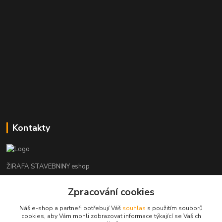
Kontakty
ŽIRAFA STAVEBNINY eshop
+420 312 685 342
Zpracování cookies
(Po-Pá, 7-16 hod. So-Ne zavřeno)
Náš e-shop a partneři potřebují Váš
souhlas
s použitím souborů
cookies, aby Vám mohli zobrazovat informace týkající se Vašich
kladno@zirafa-stavebniny.cz