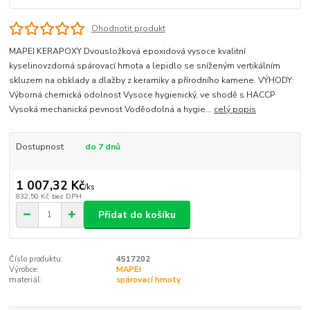
Ohodnotit produkt
MAPEI KERAPOXY Dvousložková epoxidová vysoce kvalitní
kyselinovzdorná spárovací hmota a lepidlo se sníženým vertikálním
skluzem na obklady a dlažby z keramiky a přírodního kamene. VÝHODY:
Výborná chemická odolnost Vysoce hygienický, ve shodě s HACCP
Vysoká mechanická pevnost Voděodolná a hygie...
celý popis
Dostupnost
do 7 dnů
1 007,32 Kč
/
ks
832,50 Kč
bez DPH
Přidat do košíku
Číslo produktu:
4517202
Výrobce:
MAPEI
materiál:
spárovací hmoty