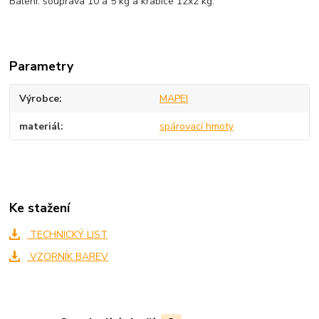
Balení: souprava 10 a 5 kg a krabice 12x2 kg.
Parametry
Výrobce
MAPEI
materiál
spárovací hmoty
Ke stažení
TECHNICKÝ LIST
VZORNÍK BAREV