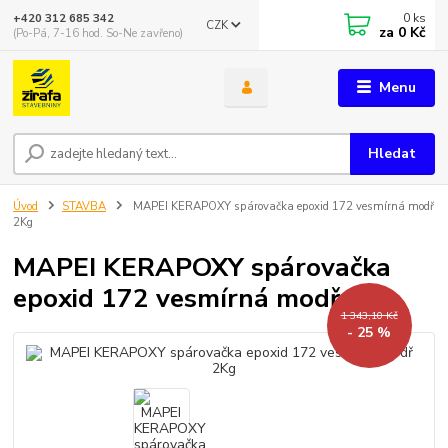
0
ks
+420 312 685 342
CZK
za
0 Kč
(Po-Pá, 7-16 hod. So-Ne zavřeno)
Menu
Hledat
Úvod
STAVBA
MAPEI KERAPOXY spárovačka epoxid 172 vesmírná modř
2Kg
MAPEI KERAPOXY spárovačka
epoxid 172 vesmírná modř 2Kg
1 343,10 Kč
- 25 %