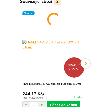
Související zboží
2
Novinka
325,49 Kč
- 25 %
MAPEI MAPESIL AC silikon 100 bílá 310ml
MAPEI ULTR
bílá 2Kg
244,12 Kč
235,95 K
/
ks
Skladem
201,75 Kč
bez DPH
195 Kč
bez 
Přidat do košíku