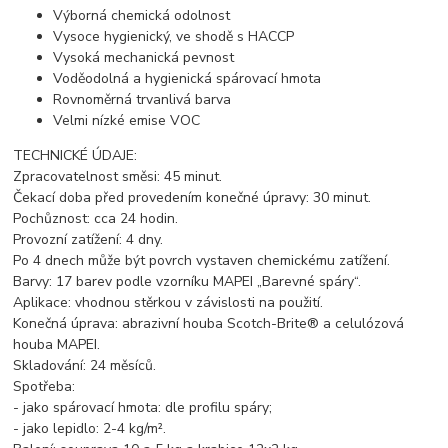
Výborná chemická odolnost
Vysoce hygienický, ve shodě s HACCP
Vysoká mechanická pevnost
Voděodolná a hygienická spárovací hmota
Rovnoměrná trvanlivá barva
Velmi nízké emise VOC
TECHNICKÉ ÚDAJE:
Zpracovatelnost směsi: 45 minut.
Čekací doba před provedením konečné úpravy: 30 minut.
Pochůznost: cca 24 hodin.
Provozní zatížení: 4 dny.
Po 4 dnech může být povrch vystaven chemickému zatížení.
Barvy: 17 barev podle vzorníku MAPEI „Barevné spáry“.
Aplikace: vhodnou stěrkou v závislosti na použití.
Konečná úprava: abrazivní houba Scotch-Brite® a celulózová
houba MAPEI.
Skladování: 24 měsíců.
Spotřeba:
- jako spárovací hmota: dle profilu spáry;
- jako lepidlo: 2-4 kg/m².