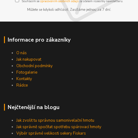
Souhlasím se
zpracováním osobních údajů
za účelem rozesílky newsletteru.
Můžete se kdykoli odhlásit. Zasíláme jednou za 7 dní.
Informace pro zákazníky
O nás
Jak nakupovat
Obchodní podmínky
Fotogalerie
Kontakty
Rádce
Nejčtenější na blogu
Jak zvolit tu správnou samonivelační hmotu
Jak správně spočítat spotřebu spárovací hmoty
Výběr správné velikosti sekery Fiskars