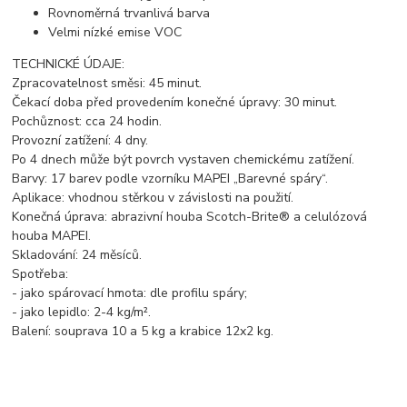
Rovnoměrná trvanlivá barva
Velmi nízké emise VOC
TECHNICKÉ ÚDAJE:
Zpracovatelnost směsi: 45 minut.
Čekací doba před provedením konečné úpravy: 30 minut.
Pochůznost: cca 24 hodin.
Provozní zatížení: 4 dny.
Po 4 dnech může být povrch vystaven chemickému zatížení.
Barvy: 17 barev podle vzorníku MAPEI „Barevné spáry“.
Aplikace: vhodnou stěrkou v závislosti na použití.
Konečná úprava: abrazivní houba Scotch-Brite® a celulózová
houba MAPEI.
Skladování: 24 měsíců.
Spotřeba:
- jako spárovací hmota: dle profilu spáry;
- jako lepidlo: 2-4 kg/m².
Balení: souprava 10 a 5 kg a krabice 12x2 kg.