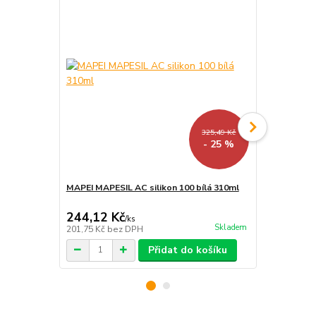
325,49 Kč
- 25 %
MAPEI MAPESIL AC silikon 100 bílá 310ml
MAPEI ULTR
bílá 2Kg
244,12 Kč
235,95 K
/
ks
Skladem
201,75 Kč
bez DPH
195 Kč
bez 
Přidat do košíku