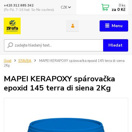
0
ks
+420 312 685 342
CZK
za
0 Kč
(Po-Pá, 7-16 hod. So-Ne zavřeno)
Menu
Hledat
Úvod
STAVBA
MAPEI KERAPOXY spárovačka epoxid 145 terra di siena
2Kg
MAPEI KERAPOXY spárovačka
epoxid 145 terra di siena 2Kg