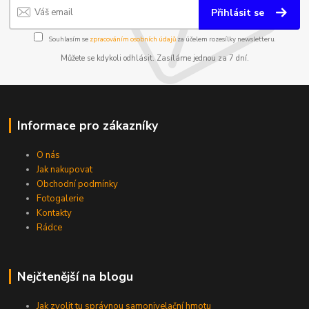
Přihlásit se
Souhlasím se
zpracováním osobních údajů
za účelem rozesílky newsletteru.
Můžete se kdykoli odhlásit. Zasíláme jednou za 7 dní.
Informace pro zákazníky
O nás
Jak nakupovat
Obchodní podmínky
Fotogalerie
Kontakty
Rádce
Nejčtenější na blogu
Jak zvolit tu správnou samonivelační hmotu