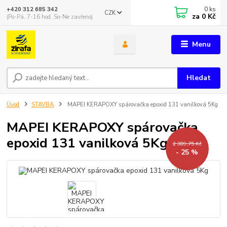
0
ks
+420 312 685 342
CZK
za
0 Kč
(Po-Pá, 7-16 hod. So-Ne zavřeno)
Menu
Hledat
Úvod
STAVBA
MAPEI KERAPOXY spárovačka epoxid 131 vanilková 5Kg
MAPEI KERAPOXY spárovačka
epoxid 131 vanilková 5Kg
2 389,75 Kč
- 25 %