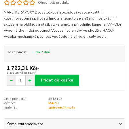
Ohodnotit produkt
MAPEI KERAPOXY Dvousložková epoxidová vysoce kvalitní
kyselinovzdorná spárovací hmota a lepidlo se sníženým vertikálním
skluzem na obklady a dlažby z keramiky a přírodního kamene. VÝHODY:
Výborná chemická odolnost Vysoce hygienický, ve shodě s HACCP
Vysoká mechanická pevnost Voděodolná a hygie...
celý popis
Dostupnost
do 7 dnů
1 792,31 Kč
/
ks
1 481,25 Kč
bez DPH
Přidat do košíku
Číslo produktu:
4513105
Výrobce:
MAPEI
materiál:
spárovací hmoty
Kompletní specifikace