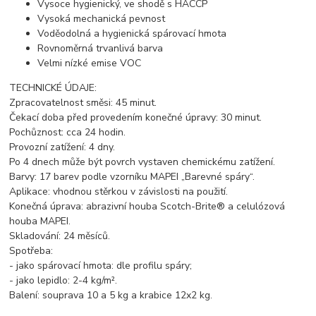
Vysoce hygienický, ve shodě s HACCP
Vysoká mechanická pevnost
Voděodolná a hygienická spárovací hmota
Rovnoměrná trvanlivá barva
Velmi nízké emise VOC
TECHNICKÉ ÚDAJE:
Zpracovatelnost směsi: 45 minut.
Čekací doba před provedením konečné úpravy: 30 minut.
Pochůznost: cca 24 hodin.
Provozní zatížení: 4 dny.
Po 4 dnech může být povrch vystaven chemickému zatížení.
Barvy: 17 barev podle vzorníku MAPEI „Barevné spáry“.
Aplikace: vhodnou stěrkou v závislosti na použití.
Konečná úprava: abrazivní houba Scotch-Brite® a celulózová
houba MAPEI.
Skladování: 24 měsíců.
Spotřeba:
- jako spárovací hmota: dle profilu spáry;
- jako lepidlo: 2-4 kg/m².
Balení: souprava 10 a 5 kg a krabice 12x2 kg.