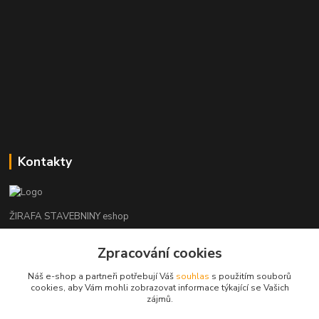
Kontakty
ŽIRAFA STAVEBNINY eshop
Zpracování cookies
+420 312 685 342
(Po-Pá, 7-16 hod. So-Ne zavřeno)
Náš e-shop a partneři potřebují Váš
souhlas
s použitím souborů
cookies, aby Vám mohli zobrazovat informace týkající se Vašich
kladno@zirafa-stavebniny.cz
zájmů.