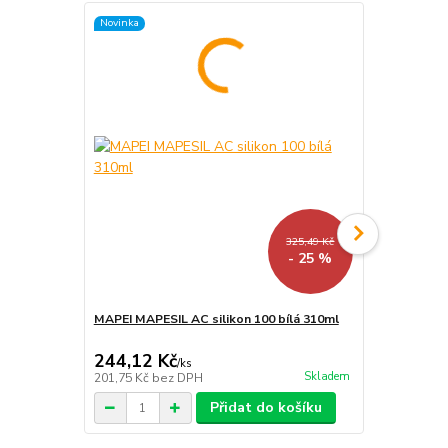
Novinka
325,49 Kč
- 25 %
MAPEI MAPESIL AC silikon 100 bílá 310ml
MAPEI ULTR
bílá 2Kg
244,12 Kč
235,95 K
/
ks
Skladem
201,75 Kč
bez DPH
195 Kč
bez 
Přidat do košíku