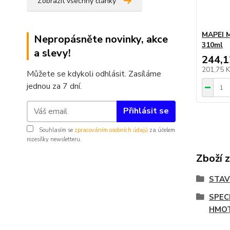
Zobrazit všechny články
MAPEI M
Nepropásněte novinky, akce
310ml
a slevy!
244,1
201,75 
Můžete se kdykoli odhlásit. Zasíláme
jednou za 7 dní.
Přihlásit se
Souhlasím se
zpracováním osobních údajů
za účelem
rozesílky newsletteru.
Zboží 
STA
SPEC
HMO