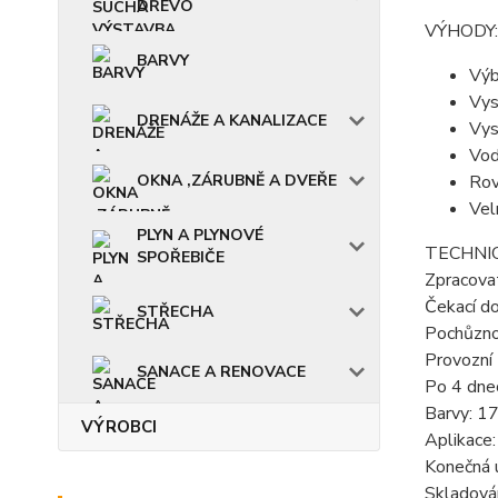
DŘEVO
VÝHODY:
BARVY
Výb
Vys
DRENÁŽE A KANALIZACE
Vys
Vod
OKNA ,ZÁRUBNĚ A DVEŘE
Rov
Vel
PLYN A PLYNOVÉ
TECHNIC
SPOŘEBIČE
Zpracova
Čekací d
STŘECHA
Pochůznos
Provozní 
SANACE A RENOVACE
Po 4 dne
Barvy: 1
VÝROBCI
Aplikace:
Konečná 
Skladován