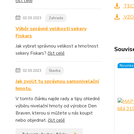
číst celé
TECH
VZO
02.03.2023
Zahrada
Výběr správné velikosti sekery
Fiskars
Jak vybrat správnou velikost a hmotnost
Souvise
sekery Fiskars?
číst celé
Novinka
02.03.2023
Stavba
Jak zvolit tu správnou samonivelační
hmotu.
V tomto článku najde rady a tipy ohledně
výběru nivelační hmoty od výrobce Den
Braven, kterou si můžete u nás koupit
nebo objednat.
číst celé