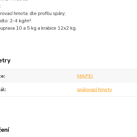
:
árovací hmota: dle profilu spáry;
idlo: 2-4 kg/m².
ouprava 10 a 5 kg a krabice 12x2 kg.
etry
ce
MAPEI
ál
spárovací hmoty
žení