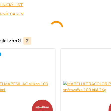
NICKÝ LIST
RNÍK BAREV
jící zboží
2
325,49 Kč