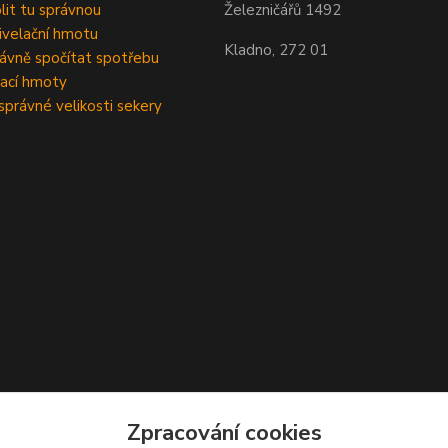
olit tu správnou
Železničářů 1492
velační hmotu
Kladno, 272 01
rávně spočítat spotřebu
ací hmoty
správné velikosti sekery
Zpracování cookies