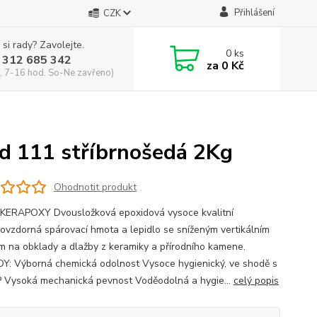
Přihlášení
CZK
 si rady? Zavolejte.
0
ks
 312 685 342
za
0 Kč
, 7-16 hod. So-Ne zavřeno)
 111 stříbrnošedá 2Kg
Ohodnotit produkt
KERAPOXY Dvousložková epoxidová vysoce kvalitní
novzdorná spárovací hmota a lepidlo se sníženým vertikálním
m na obklady a dlažby z keramiky a přírodního kamene.
: Výborná chemická odolnost Vysoce hygienický, ve shodě s
Vysoká mechanická pevnost Voděodolná a hygie...
celý popis