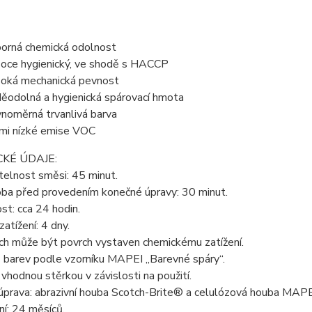
orná chemická odolnost
oce hygienický, ve shodě s HACCP
oká mechanická pevnost
ěodolná a hygienická spárovací hmota
noměrná trvanlivá barva
mi nízké emise VOC
KÉ ÚDAJE:
telnost směsi: 45 minut.
oba před provedením konečné úpravy: 30 minut.
t: cca 24 hodin.
zatížení: 4 dny.
ch může být povrch vystaven chemickému zatížení.
7 barev podle vzorníku MAPEI „Barevné spáry“.
 vhodnou stěrkou v závislosti na použití.
úprava: abrazivní houba Scotch-Brite® a celulózová houba MAPE
í: 24 měsíců.