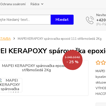
Ochrana soukromí
Rádce
Nevíte
Hledat
+420
(Po-Pá
STAVBA
MAPEI KERAPOXY spárovačka epoxid 111 stříbrnošedá 2Kg
I KERAPOXY spárovačka epoxid
1 343,10 Kč
- 25 %
MAPEI 
kyseli
skluze
VÝHODY
HACCP 