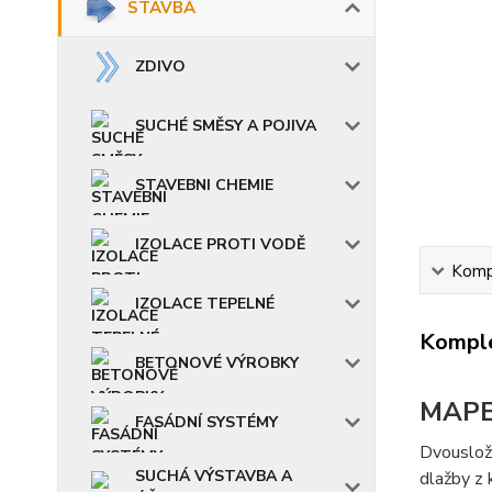
STAVBA
ZDIVO
SUCHÉ SMĚSY A POJIVA
STAVEBNI CHEMIE
IZOLACE PROTI VODĚ
Kompl
IZOLACE TEPELNÉ
Komple
BETONOVÉ VÝROBKY
MAPE
FASÁDNÍ SYSTÉMY
Dvousložk
SUCHÁ VÝSTAVBA A
dlažby z 