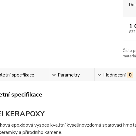
Dos
1 
832
Číslo p
materiá
etní specifikace
Parametry
Hodnocení
0
tní specifikace
I KERAPOXY
ová epoxidová vysoce kvalitní kyselinovzdorná spárovací hmota
keramiky a přírodního kamene.