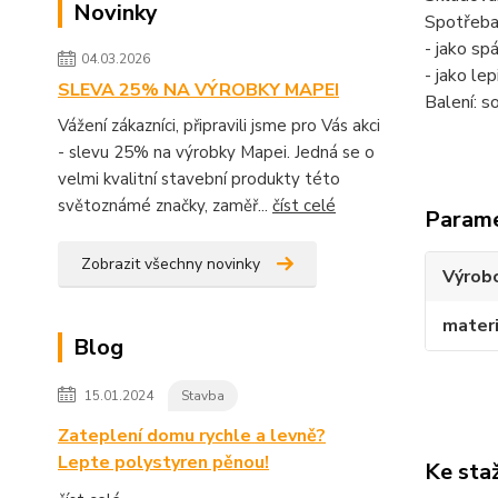
Novinky
Spotřeba
- jako sp
04.03.2026
- jako lep
SLEVA 25% NA VÝROBKY MAPEI
Balení: s
Vážení zákazníci, připravili jsme pro Vás akci
- slevu 25% na výrobky Mapei. Jedná se o
velmi kvalitní stavební produkty této
světoznámé značky, zaměř...
číst celé
Param
Zobrazit všechny novinky
Výrob
materi
Blog
15.01.2024
Stavba
Zateplení domu rychle a levně?
Lepte polystyren pěnou!
Ke sta