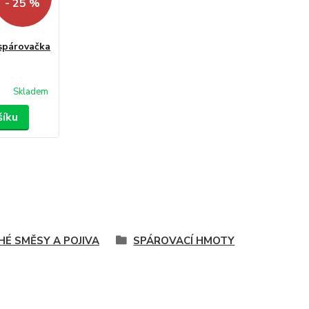
- 25 %
párovačka
Skladem
šíku
HÉ SMĚSY A POJIVA
SPÁROVACÍ HMOTY