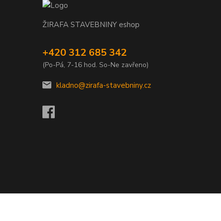
ŽIRAFA STAVEBNINY eshop
+420 312 685 342
(Po-Pá, 7-16 hod. So-Ne zavřeno)
kladno@zirafa-stavebniny.cz