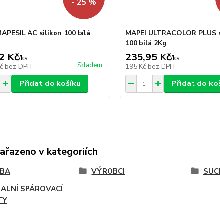
- 25 %
APESIL AC silikon 100 bílá
MAPEI ULTRACOLOR PLUS s
100 bílá 2Kg
2 Kč
235,95 Kč
/
ks
/
ks
Skladem
Kč
bez DPH
195 Kč
bez DPH
Přidat do košíku
Přidat do ko
zařazeno v kategoriích
VBA
VÝROBCI
SUC
IALNÍ SPÁROVACÍ
TY