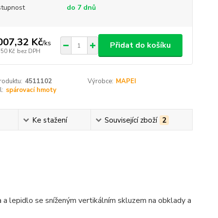
tupnost
do 7 dnů
007,32 Kč
/
ks
Přidat do košíku
,50 Kč
bez DPH
roduktu:
4511102
Výrobce:
MAPEI
l:
spárovací hmoty
Ke stažení
Související zboží
2
 a lepidlo se sníženým vertikálním skluzem na obklady a