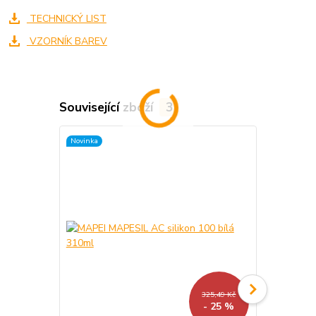
TECHNICKÝ LIST
VZORNÍK BAREV
Související zboží
3
Novinka
325,49 Kč
- 25 %