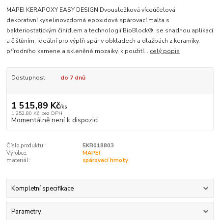
MAPEI KERAPOXY EASY DESIGN Dvousložková víceúčelová
dekorativní kyselinovzdorná epoxidová spárovací malta s
bakteriostatickým činidlem a technologií BioBlock®, se snadnou aplikací
a čištěním, ideální pro výplň spár v obkladech a dlažbách z keramiky,
přírodního kamene a skleněné mozaiky, k použití...
celý popis
Dostupnost
do 7 dnů
1 515,89 Kč
/
ks
1 252,80 Kč
bez DPH
Momentálně není k dispozici
Číslo produktu:
5KB018803
Výrobce:
MAPEI
materiál:
spárovací hmoty
Kompletní specifikace
Parametry