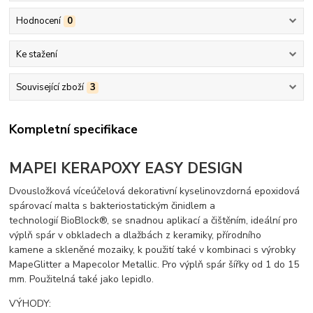
Hodnocení
0
Ke stažení
Související zboží
3
Kompletní specifikace
MAPEI KERAPOXY EASY DESIGN
Dvousložková víceúčelová dekorativní kyselinovzdorná epoxidová
spárovací malta s bakteriostatickým činidlem a
technologií BioBlock®, se snadnou aplikací a čištěním, ideální pro
výplň spár v obkladech a dlažbách z keramiky, přírodního
kamene a skleněné mozaiky, k použití také v kombinaci s výrobky
MapeGlitter a Mapecolor Metallic. Pro výplň spár šířky od 1 do 15
mm. Použitelná také jako lepidlo.
VÝHODY: