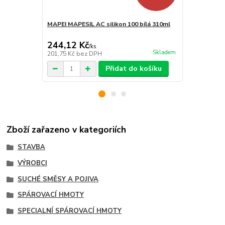
MAPEI MAPESIL AC silikon 100 bílá 310ml
MAPEI ULTR
bílá 2Kg
244,12 Kč
235,95 K
/
ks
Skladem
201,75 Kč
bez DPH
195 Kč
bez 
Přidat do košíku
Zboží zařazeno v kategoriích
STAVBA
VÝROBCI
SUCHÉ SMĚSY A POJIVA
SPÁROVACÍ HMOTY
SPECIALNÍ SPÁROVACÍ HMOTY