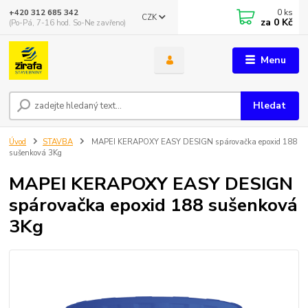
0
ks
+420 312 685 342
CZK
za
0 Kč
(Po-Pá, 7-16 hod. So-Ne zavřeno)
Menu
Hledat
Úvod
STAVBA
MAPEI KERAPOXY EASY DESIGN spárovačka epoxid 188
sušenková 3Kg
MAPEI KERAPOXY EASY DESIGN
spárovačka epoxid 188 sušenková
3Kg