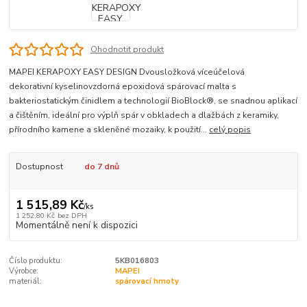
Ohodnotit produkt
MAPEI KERAPOXY EASY DESIGN Dvousložková víceúčelová
dekorativní kyselinovzdorná epoxidová spárovací malta s
bakteriostatickým činidlem a technologií BioBlock®, se snadnou aplikací
a čištěním, ideální pro výplň spár v obkladech a dlažbách z keramiky,
přírodního kamene a skleněné mozaiky, k použití...
celý popis
Dostupnost
do 7 dnů
1 515,89 Kč
/
ks
1 252,80 Kč
bez DPH
Momentálně není k dispozici
Číslo produktu:
5KB016803
Výrobce:
MAPEI
materiál:
spárovací hmoty