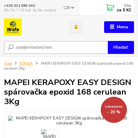
0
ks
+420 312 685 342
CZK
za
0 Kč
(Po-Pá, 7-16 hod. So-Ne zavřeno)
Menu
Hledat
Úvod
STAVBA
MAPEI KERAPOXY EASY DESIGN spárovačka epoxid 168
cerulean 3Kg
MAPEI KERAPOXY EASY DESIGN
spárovačka epoxid 168 cerulean
3Kg
1 894,86 Kč
- 20 %