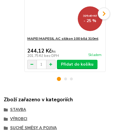
325,49 Kč
- 25 %
MAPEI MAPESIL AC silikon 100 bílá 310ml
MAPEI ULTR
bílá 2Kg
244,12 Kč
235,95 K
/
ks
Skladem
201,75 Kč
bez DPH
195 Kč
bez 
Přidat do košíku
Zboží zařazeno v kategoriích
STAVBA
VÝROBCI
SUCHÉ SMĚSY A POJIVA