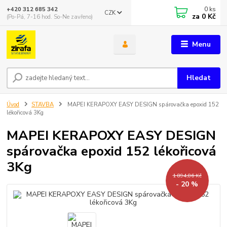
0
ks
+420 312 685 342
CZK
za
0 Kč
(Po-Pá, 7-16 hod. So-Ne zavřeno)
Menu
Hledat
Úvod
STAVBA
MAPEI KERAPOXY EASY DESIGN spárovačka epoxid 152
lékořicová 3Kg
MAPEI KERAPOXY EASY DESIGN
spárovačka epoxid 152 lékořicová
3Kg
1 894,86 Kč
- 20 %