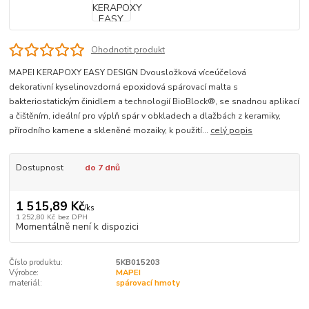
Ohodnotit produkt
MAPEI KERAPOXY EASY DESIGN Dvousložková víceúčelová
dekorativní kyselinovzdorná epoxidová spárovací malta s
bakteriostatickým činidlem a technologií BioBlock®, se snadnou aplikací
a čištěním, ideální pro výplň spár v obkladech a dlažbách z keramiky,
přírodního kamene a skleněné mozaiky, k použití...
celý popis
Dostupnost
do 7 dnů
1 515,89 Kč
/
ks
1 252,80 Kč
bez DPH
Momentálně není k dispozici
Číslo produktu:
5KB015203
Výrobce:
MAPEI
materiál:
spárovací hmoty