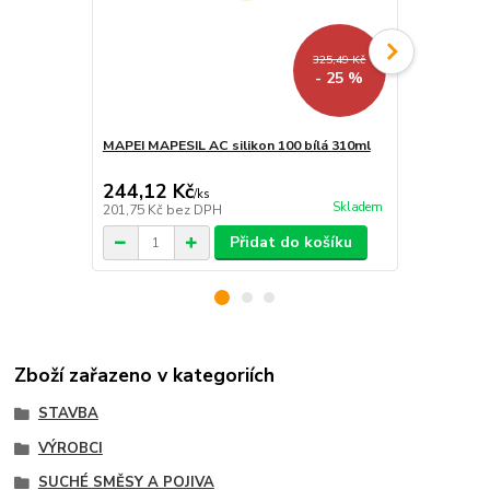
325,49 Kč
- 25 %
MAPEI MAPESIL AC silikon 100 bílá 310ml
MAPEI ULTR
bílá 2Kg
244,12 Kč
235,95 K
/
ks
Skladem
201,75 Kč
bez DPH
195 Kč
bez 
Přidat do košíku
Zboží zařazeno v kategoriích
STAVBA
VÝROBCI
SUCHÉ SMĚSY A POJIVA