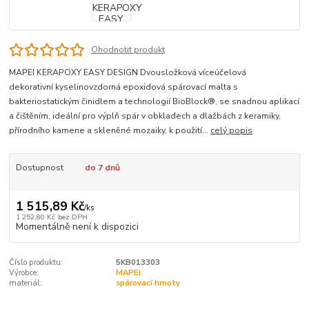
Ohodnotit produkt
MAPEI KERAPOXY EASY DESIGN Dvousložková víceúčelová
dekorativní kyselinovzdorná epoxidová spárovací malta s
bakteriostatickým činidlem a technologií BioBlock®, se snadnou aplikací
a čištěním, ideální pro výplň spár v obkladech a dlažbách z keramiky,
přírodního kamene a skleněné mozaiky, k použití...
celý popis
Dostupnost
do 7 dnů
1 515,89 Kč
/
ks
1 252,80 Kč
bez DPH
Momentálně není k dispozici
Číslo produktu:
5KB013303
Výrobce:
MAPEI
materiál:
spárovací hmoty