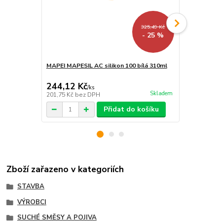
325,49 Kč
- 25 %
MAPEI MAPESIL AC silikon 100 bílá 310ml
MAPEI ULTR
bílá 2Kg
244,12 Kč
235,95 K
/
ks
Skladem
201,75 Kč
bez DPH
195 Kč
bez 
Přidat do košíku
Zboží zařazeno v kategoriích
STAVBA
VÝROBCI
SUCHÉ SMĚSY A POJIVA