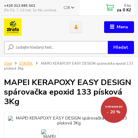
0
ks
+420 312 685 342
CZK
za
0 Kč
(Po-Pá, 7-16 hod. So-Ne zavřeno)
Menu
Hledat
Úvod
STAVBA
MAPEI KERAPOXY EASY DESIGN spárovačka epoxid 133
písková 3Kg
MAPEI KERAPOXY EASY DESIGN
spárovačka epoxid 133 písková
3Kg
1 894,86 Kč
- 20 %