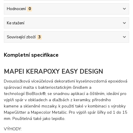
Hodnocení
0
Ke stažení
Související zboží
3
Kompletní specifikace
MAPEI KERAPOXY EASY DESIGN
Dvousložková víceúčelová dekorativní kyselinovzdorná epoxidová
spárovací malta s bakteriostatickým činidlem a
technologií BioBlock®, se snadnou aplikací a čištěním, ideální pro
výplň spár v obkladech a dlažbách z keramiky, přírodního
kamene a skleněné mozaiky, k použití také v kombinaci s výrobky
MapeGlitter a Mapecolor Metallic. Pro výplň spár šířky od 1 do 15
mm. Použitelná také jako lepidlo.
VÝHODY: