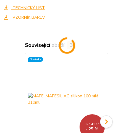
TECHNICKÝ LIST
VZORNÍK BAREV
Související zboží
3
Novinka
325,49 Kč
- 25 %