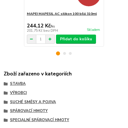
MAPEI MAPESIL AC silikon 100 bílá 310ml
MAPEI ULTR
bílá 2Kg
244,12 Kč
235,95 K
/
ks
Skladem
201,75 Kč
bez DPH
195 Kč
bez 
Přidat do košíku
Zboží zařazeno v kategoriích
STAVBA
VÝROBCI
SUCHÉ SMĚSY A POJIVA
SPÁROVACÍ HMOTY
SPECIALNÍ SPÁROVACÍ HMOTY