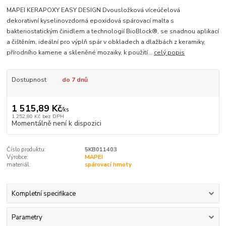
MAPEI KERAPOXY EASY DESIGN Dvousložková víceúčelová
dekorativní kyselinovzdorná epoxidová spárovací malta s
bakteriostatickým činidlem a technologií BioBlock®, se snadnou aplikací
a čištěním, ideální pro výplň spár v obkladech a dlažbách z keramiky,
přírodního kamene a skleněné mozaiky, k použití...
celý popis
Dostupnost
do 7 dnů
1 515,89 Kč
/
ks
1 252,80 Kč
bez DPH
Momentálně není k dispozici
Číslo produktu:
5KB011403
Výrobce:
MAPEI
materiál:
spárovací hmoty
Kompletní specifikace
Parametry