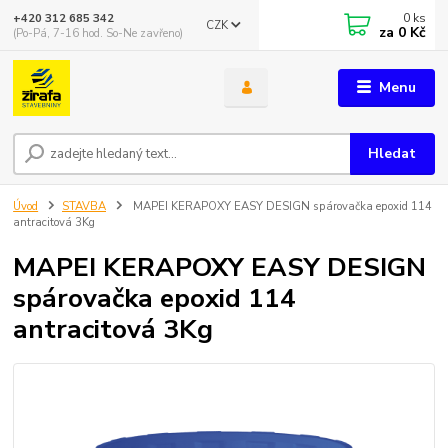
0
ks
+420 312 685 342
CZK
za
0 Kč
(Po-Pá, 7-16 hod. So-Ne zavřeno)
Menu
Hledat
Úvod
STAVBA
MAPEI KERAPOXY EASY DESIGN spárovačka epoxid 114
antracitová 3Kg
MAPEI KERAPOXY EASY DESIGN
spárovačka epoxid 114
antracitová 3Kg