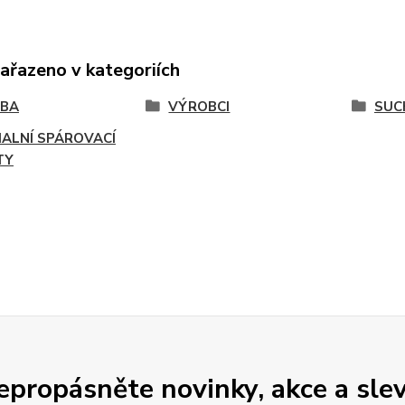
zařazeno v kategoriích
VBA
VÝROBCI
SUC
IALNÍ SPÁROVACÍ
TY
epropásněte novinky, akce a slev