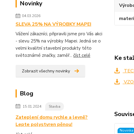
Novinky
Výrob
04.03.2026
materi
SLEVA 25% NA VÝROBKY MAPEI
Vážení zákazníci, připravili jsme pro Vás akci
- slevu 25% na výrobky Mapei. Jedná se o
velmi kvalitní stavební produkty této
světoznámé značky, zaměř...
číst celé
Ke sta
TECH
Zobrazit všechny novinky
VZO
Blog
15.01.2024
Stavba
Souvise
Zateplení domu rychle a levně?
Lepte polystyren pěnou!
Novinka