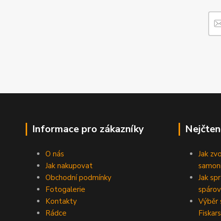
Informace pro zákazníky
Nejčten
O nás
Jak zv
Jak nakupovat
samoni
Obchodní podmínky
Jak sp
Fotogalerie
spárov
Kontakty
Výběr 
Rádce
Fiskars