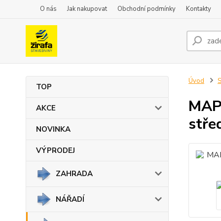
O nás
Jak nakupovat
Obchodní podmínky
Kontakty
Úvod
TOP
MAP
AKCE
stře
NOVINKA
VÝPRODEJ
ZAHRADA
NÁŘADÍ