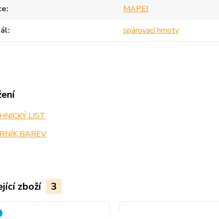
ce
MAPEI
ál
spárovací hmoty
žení
NICKÝ LIST
RNÍK BAREV
jící zboží
3