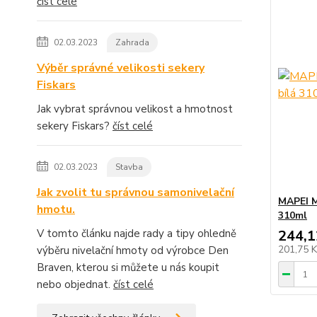
číst celé
02.03.2023
Zahrada
Výběr správné velikosti sekery
Fiskars
Jak vybrat správnou velikost a hmotnost
sekery Fiskars?
číst celé
02.03.2023
Stavba
Jak zvolit tu správnou samonivelační
MAPEI M
hmotu.
310ml
V tomto článku najde rady a tipy ohledně
244,1
201,75 
výběru nivelační hmoty od výrobce Den
Braven, kterou si můžete u nás koupit
nebo objednat.
číst celé