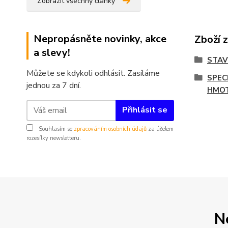
Zobrazit všechny články
Nepropásněte novinky, akce
Zboží 
a slevy!
STA
Můžete se kdykoli odhlásit. Zasíláme
SPEC
jednou za 7 dní.
HMO
Přihlásit se
Souhlasím se
zpracováním osobních údajů
za účelem
rozesílky newsletteru.
N