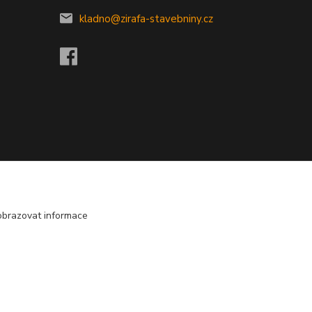
kladno@zirafa-stavebniny.cz
obrazovat informace