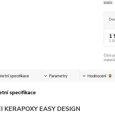
popis
Dos
1 
1 2
Číslo p
materiá
etní specifikace
Parametry
Hodnocení
0
tní specifikace
I KERAPOXY EASY DESIGN