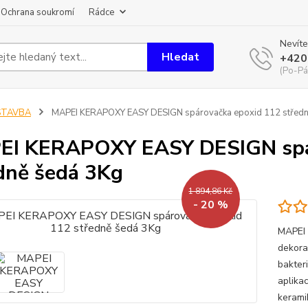
Ochrana soukromí
Rádce
Nevíte
Hledat
+420
(Po-Pá
STAVBA
MAPEI KERAPOXY EASY DESIGN spárovačka epoxid 112 středn
EI KERAPOXY EASY DESIGN spá
dně šedá 3Kg
1 894,86 Kč
- 20 %
MAPEI
dekora
bakter
aplikac
kerami