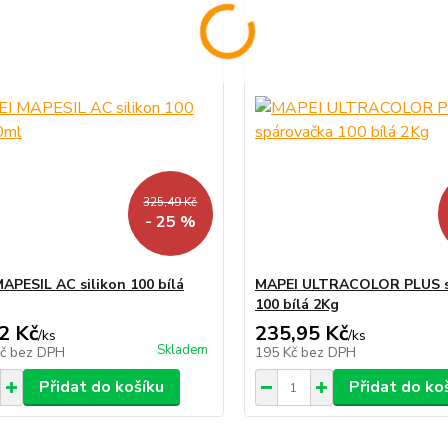
325,49 Kč
- 25 %
APESIL AC silikon 100 bílá
MAPEI ULTRACOLOR PLUS s
100 bílá 2Kg
2 Kč
235,95 Kč
/
ks
/
ks
Skladem
Kč
bez DPH
195 Kč
bez DPH
Přidat do košíku
Přidat do ko