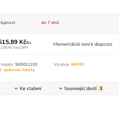
tupnost
do 7 dnů
515,89 Kč
/
ks
Momentálně není k dispozici
52,80 Kč
bez DPH
roduktu:
5KB011203
Výrobce:
MAPEI
l:
spárovací hmoty
Ke stažení
Související zboží
3