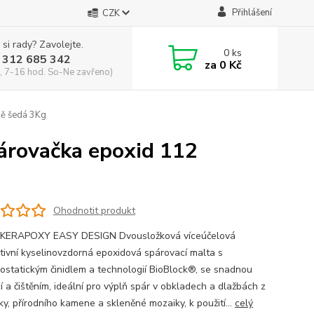
Přihlášení
CZK
 si rady? Zavolejte.
0
ks
 312 685 342
za
0 Kč
, 7-16 hod. So-Ne zavřeno)
ě šedá 3Kg
rovačka epoxid 112
Ohodnotit produkt
 KERAPOXY EASY DESIGN Dvousložková víceúčelová
tivní kyselinovzdorná epoxidová spárovací malta s
iostatickým činidlem a technologií BioBlock®, se snadnou
í a čištěním, ideální pro výplň spár v obkladech a dlažbách z
ky, přírodního kamene a skleněné mozaiky, k použití...
celý