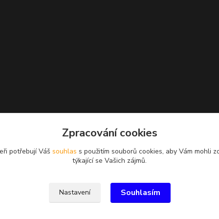
Zpracování cookies
eři potřebují Váš
souhlas
s použitím souborů cookies, aby Vám mohli z
týkající se Vašich zájmů.
Souhlasím
Nastavení