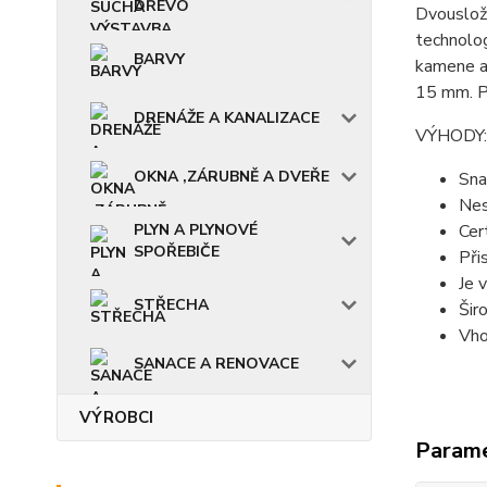
DŘEVO
Dvousložk
technolog
BARVY
kamene a 
15 mm. Po
DRENÁŽE A KANALIZACE
VÝHODY:
OKNA ,ZÁRUBNĚ A DVEŘE
Sna
Nes
PLYN A PLYNOVÉ
Cer
SPOŘEBIČE
Při
Je 
STŘECHA
Šir
Vho
SANACE A RENOVACE
VÝROBCI
Param