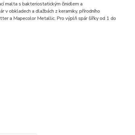
í malta s bakteriostatickým činidlem a
pár v obkladech a dlažbách z keramiky, přírodního
ter a Mapecolor Metallic. Pro výplň spár šířky od 1 do