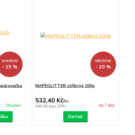
314,60 Kč
665,50 Kč
- 25 %
- 20 %
párovačka
MAPEGLITTER stříbrný 100g
532,40 Kč
/
ks
Skladem
do 7 dnů
440 Kč
bez DPH
šíku
Detail