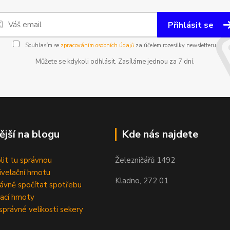
Přihlásit se
Souhlasím se
zpracováním osobních údajů
za účelem rozesílky newsletteru.
Můžete se kdykoli odhlásit. Zasíláme jednou za 7 dní.
ější na blogu
Kde nás najdete
olit tu správnou
Železničářů 1492
velační hmotu
Kladno, 272 01
rávně spočítat spotřebu
ací hmoty
správné velikosti sekery