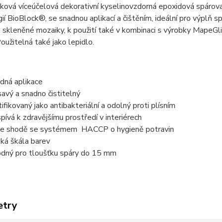
ová víceúčelová dekorativní kyselinovzdorná epoxidová spárovac
ií BioBlock®, se snadnou aplikací a čištěním, ideální pro výplň s
skleněné mozaiky, k použití také v kombinaci s výrobky MapeGlit
užitelná také jako lepidlo.
dná aplikace
avý a snadno čistitelný
tifikovaný jako antibakteriální a odolný proti plísním
spívá k zdravějšímu prostředí v interiérech
ve shodě se systémem HACCP o hygieně potravin
oká škála barev
dný pro tloušťku spáry do 15 mm
etry