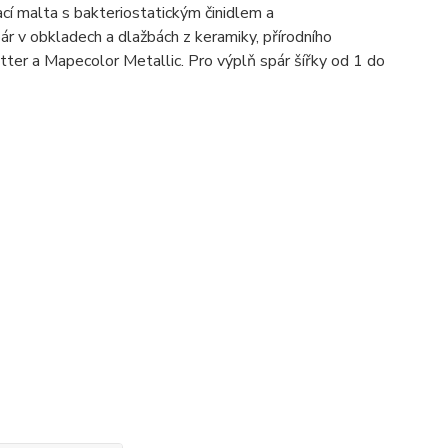
í malta s bakteriostatickým činidlem a
pár v obkladech a dlažbách z keramiky, přírodního
ter a Mapecolor Metallic. Pro výplň spár šířky od 1 do