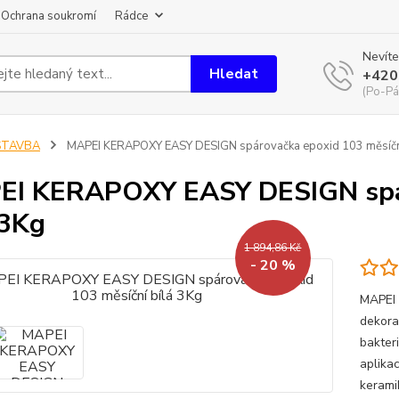
Ochrana soukromí
Rádce
Nevíte
Hledat
+420
(Po-Pá
STAVBA
MAPEI KERAPOXY EASY DESIGN spárovačka epoxid 103 měsíční
I KERAPOXY EASY DESIGN spár
 3Kg
1 894,86 Kč
- 20 %
MAPEI
dekora
bakter
aplikac
kerami