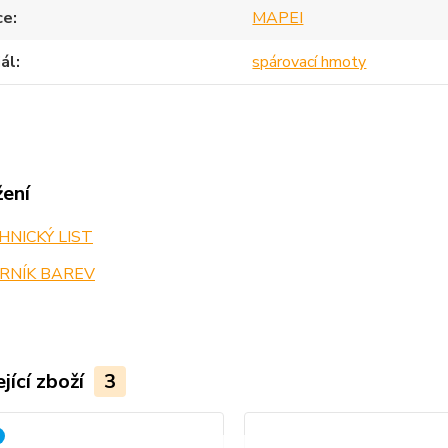
ce
MAPEI
ál
spárovací hmoty
žení
NICKÝ LIST
RNÍK BAREV
jící zboží
3