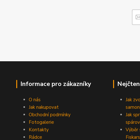
Informace pro zákazníky
Nejčten
O nás
Jak zv
Jak nakupovat
samoni
Obchodní podmínky
Jak sp
Fotogalerie
spárov
Kontakty
Výběr 
Rádce
Fiskars