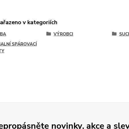
zařazeno v kategoriích
VBA
VÝROBCI
SUC
IALNÍ SPÁROVACÍ
TY
epropásněte novinky, akce a slev