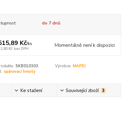
tupnost
do 7 dnů
515,89 Kč
/
ks
Momentálně není k dispozici
52,80 Kč
bez DPH
roduktu:
5KB010303
Výrobce:
MAPEI
l:
spárovací hmoty
Ke stažení
Související zboží
3