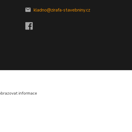
kladno@zirafa-stavebniny.cz
obrazovat informace