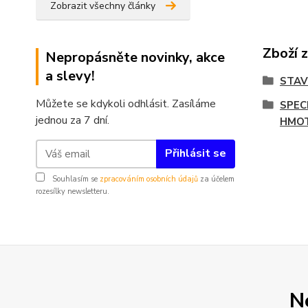
Zobrazit všechny články
Zboží 
Nepropásněte novinky, akce
a slevy!
STA
Můžete se kdykoli odhlásit. Zasíláme
SPEC
jednou za 7 dní.
HMO
Přihlásit se
Souhlasím se
zpracováním osobních údajů
za účelem
rozesílky newsletteru.
N