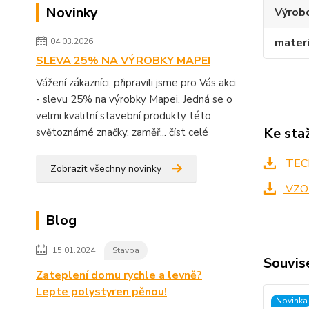
Novinky
Výrob
materi
04.03.2026
SLEVA 25% NA VÝROBKY MAPEI
Vážení zákazníci, připravili jsme pro Vás akci
- slevu 25% na výrobky Mapei. Jedná se o
velmi kvalitní stavební produkty této
Ke sta
světoznámé značky, zaměř...
číst celé
TECH
Zobrazit všechny novinky
VZO
Blog
15.01.2024
Stavba
Souvise
Zateplení domu rychle a levně?
Lepte polystyren pěnou!
Novinka