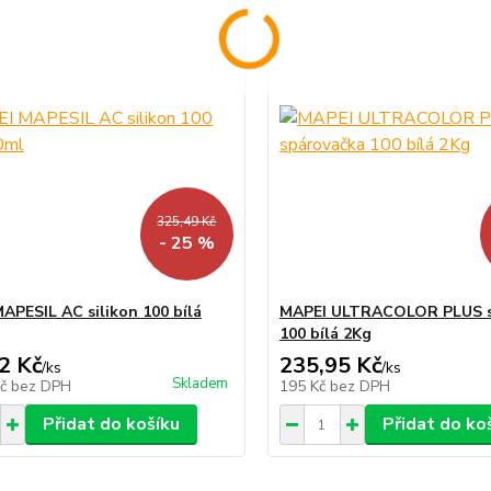
325,49 Kč
- 25 %
APESIL AC silikon 100 bílá
MAPEI ULTRACOLOR PLUS s
100 bílá 2Kg
2 Kč
235,95 Kč
/
ks
/
ks
Skladem
Kč
bez DPH
195 Kč
bez DPH
Přidat do košíku
Přidat do ko