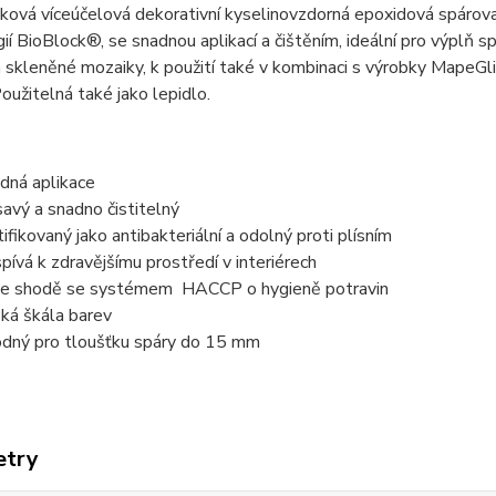
ová víceúčelová dekorativní kyselinovzdorná epoxidová spárovac
ií BioBlock®, se snadnou aplikací a čištěním, ideální pro výplň s
skleněné mozaiky, k použití také v kombinaci s výrobky MapeGlit
užitelná také jako lepidlo.
dná aplikace
avý a snadno čistitelný
tifikovaný jako antibakteriální a odolný proti plísním
spívá k zdravějšímu prostředí v interiérech
ve shodě se systémem HACCP o hygieně potravin
oká škála barev
dný pro tloušťku spáry do 15 mm
etry