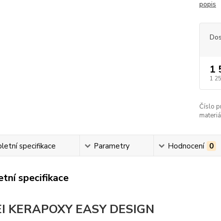
popis
Dos
1 
1 2
Číslo p
materiá
etní specifikace
Parametry
Hodnocení
0
tní specifikace
I KERAPOXY EASY DESIGN