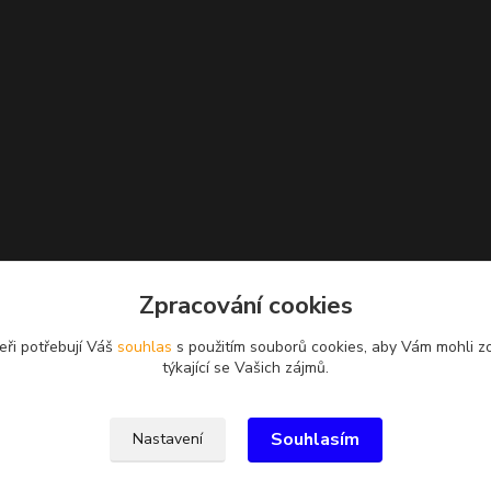
Zpracování cookies
eři potřebují Váš
souhlas
s použitím souborů cookies, aby Vám mohli z
týkající se Vašich zájmů.
Souhlasím
Nastavení