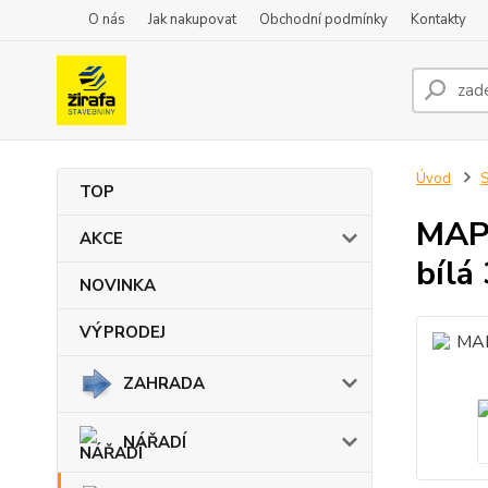
O nás
Jak nakupovat
Obchodní podmínky
Kontakty
Úvod
TOP
MAPE
AKCE
bílá
NOVINKA
VÝPRODEJ
ZAHRADA
NÁŘADÍ