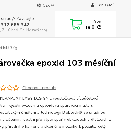
Přihlášení
CZK
 si rady? Zavolejte.
0
ks
 312 685 342
za
0 Kč
, 7-16 hod. So-Ne zavřeno)
 bílá 3Kg
ovačka epoxid 103 měsíční
Ohodnotit produkt
 KERAPOXY EASY DESIGN Dvousložková víceúčelová
tivní kyselinovzdorná epoxidová spárovací malta s
iostatickým činidlem a technologií BioBlock®, se snadnou
í a čištěním, ideální pro výplň spár v obkladech a dlažbách z
ky, přírodního kamene a skleněné mozaiky, k použití...
celý