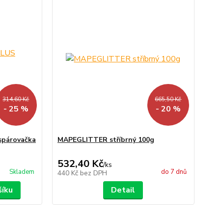
314,60 Kč
665,50 Kč
- 25 %
- 20 %
párovačka
MAPEGLITTER stříbrný 100g
532,40 Kč
/
ks
Skladem
do 7 dnů
440 Kč
bez DPH
šíku
Detail