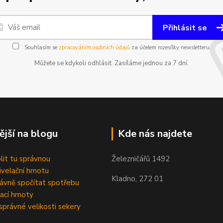
Přihlásit se
Souhlasím se
zpracováním osobních údajů
za účelem rozesílky newsletteru.
Můžete se kdykoli odhlásit. Zasíláme jednou za 7 dní.
ější na blogu
Kde nás najdete
olit tu správnou
Železničářů 1492
velační hmotu
Kladno, 272 01
rávně spočítat spotřebu
ací hmoty
správné velikosti sekery