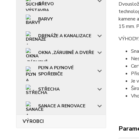
Dvousložk
DŘEVO
technolog
kamene a 
BARVY
15 mm. Po
DRENÁŽE A KANALIZACE
VÝHODY:
Sna
OKNA ,ZÁRUBNĚ A DVEŘE
Nes
Cer
PLYN A PLYNOVÉ
Při
SPOŘEBIČE
Je 
Šir
STŘECHA
Vho
SANACE A RENOVACE
VÝROBCI
Param