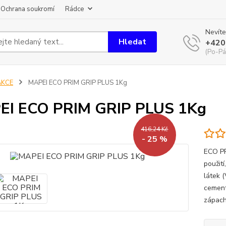
Ochrana soukromí
Rádce
Nevíte
Hledat
+420
(Po-Pá
AKCE
MAPEI ECO PRIM GRIP PLUS 1Kg
EI ECO PRIM GRIP PLUS 1Kg
416,24 Kč
- 25 %
ECO PR
použit
látek 
cement
zápach