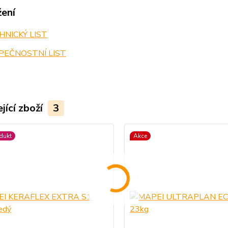
žení
NICKÝ LIST
PEČNOSTNÍ LIST
jící zboží
3
dukt
Akce