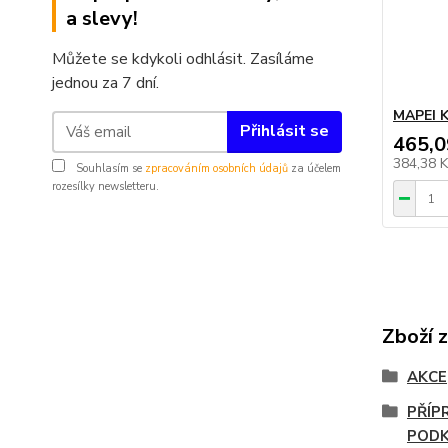
a slevy!
Můžete se kdykoli odhlásit. Zasíláme
jednou za 7 dní.
MAPEI 
Přihlásit se
465,0
384,38 
Souhlasím se
zpracováním osobních údajů
za účelem
rozesílky newsletteru.
Zboží 
AKCE
PŘÍP
POD