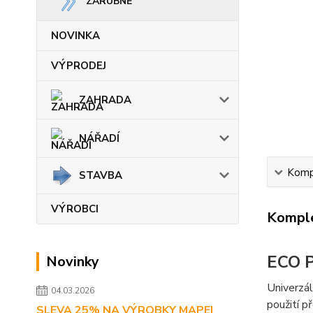
ZÁRUBNĚ
NOVINKA
VÝPRODEJ
ZAHRADA
NÁŘADÍ
Kompl
STAVBA
VÝROBCI
Komple
ECO 
Novinky
Univerzál
04.03.2026
použití p
SLEVA 25% NA VÝROBKY MAPEI