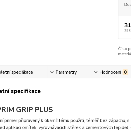
Dos
31
258
Číslo p
materiá
etní specifikace
Parametry
Hodnocení
0
tní specifikace
PRIM GRIP PLUS
ní primer připravený k okamžitému použití, téměř bez zápachu, 
řed aplikací omítek, vyrovnávacích stěrek a cementových lepidel, d