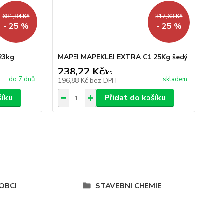
681,84 Kč
317,63 Kč
- 25 %
- 25 %
23kg
MAPEI MAPEKLEJ EXTRA C1 25Kg šedý
238,22 Kč
/
ks
do 7 dnů
skladem
196,88 Kč
bez DPH
šíku
Přidat do košíku
OBCI
STAVEBNI CHEMIE