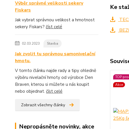
Výběr správné velikosti sekery
Ke sta
Fiskars
TECH
Jak vybrat správnou velikost a hmotnost
sekery Fiskars?
číst celé
BEZ
02.03.2023
Stavba
Jak zvolit tu správnou samonivelační
Souvise
hmotu.
V tomto článku najde rady a tipy ohledně
výběru nivelační hmoty od výrobce Den
TOP pro
Braven, kterou si můžete u nás koupit
Akce
nebo objednat.
číst celé
Zobrazit všechny články
Nepropásněte novinky, akce