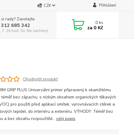
Přihlášení
CZK
 si rady? Zavolejte.
0
ks
 312 685 342
za
0 Kč
, 7-16 hod. So-Ne zavřeno)
Ohodnotit produkt
IM GRIP PLUS Univerzální primer připravený k okamžitému
í, téměř bez zápachu, s nízkým obsahem organických těkavých
(VOC) pro použití před aplikací omítek, vyrovnávacích stěrek a
ových lepidel, do interiéru a exteriéru. VÝHODY: Téměř bez
u a bez obsahu rozpouštěd...
celý popis