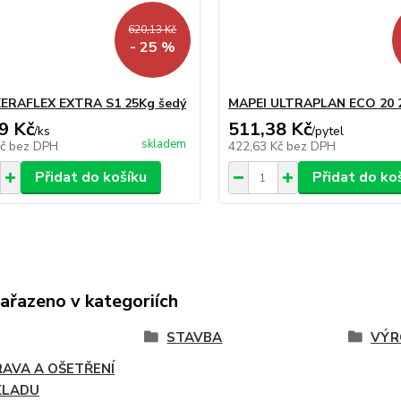
620,13 Kč
- 25 %
KERAFLEX EXTRA S1 25Kg šedý
MAPEI ULTRAPLAN ECO 20 
9 Kč
511,38 Kč
/
ks
/
pytel
skladem
Kč
bez DPH
422,63 Kč
bez DPH
Přidat do košíku
Přidat do ko
zařazeno v kategoriích
STAVBA
VÝR
RAVA A OŠETŘENÍ
KLADU