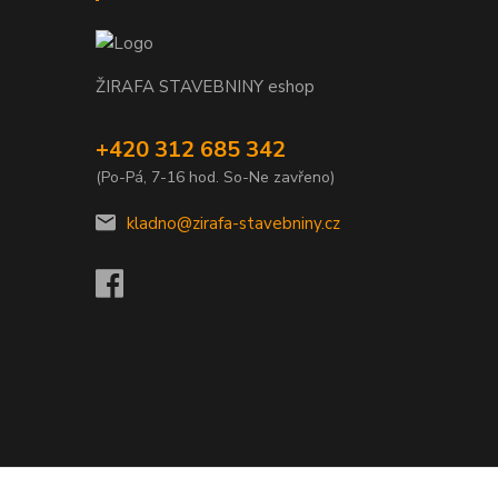
ŽIRAFA STAVEBNINY eshop
+420 312 685 342
(Po-Pá, 7-16 hod. So-Ne zavřeno)
kladno@zirafa-stavebniny.cz