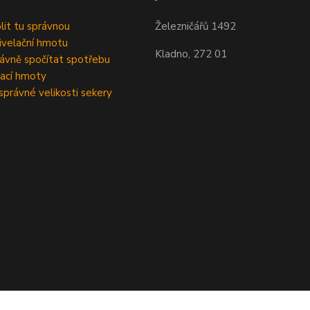
olit tu správnou
Železničářů 1492
velační hmotu
Kladno, 272 01
rávně spočítat spotřebu
ací hmoty
správné velikosti sekery