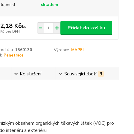
tupnost
skladem
2,18 Kč
/
ks
Přidat do košíku
 Kč
bez DPH
roduktu:
1560130
Výrobce:
MAPEI
l:
Penetrace
Ke stažení
Související zboží
3
s nízkým obsahem organických těkavých látek (VOC) pro
o interiéru a exteriéru.