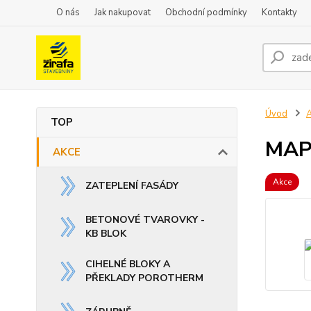
O nás
Jak nakupovat
Obchodní podmínky
Kontakty
Úvod
TOP
MAP
AKCE
Akce
ZATEPLENÍ FASÁDY
BETONOVÉ TVAROVKY -
KB BLOK
CIHELNÉ BLOKY A
PŘEKLADY POROTHERM