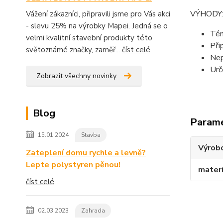
VÝHODY:
Vážení zákazníci, připravili jsme pro Vás akci
- slevu 25% na výrobky Mapei. Jedná se o
Tém
velmi kvalitní stavební produkty této
Při
světoznámé značky, zaměř...
číst celé
Nep
Urč
Zobrazit všechny novinky
Blog
Param
15.01.2024
Stavba
Výrob
Zateplení domu rychle a levně?
Lepte polystyren pěnou!
materi
číst celé
02.03.2023
Zahrada