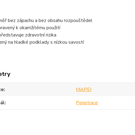
ěř bez zápachu a bez obsahu rozpouštědel
pravený k okamžitému použití
ředstavuje zdravotní rizika
ený na hladké podklady s nízkou savostí
etry
ce
MAPEI
ál
Penetrace