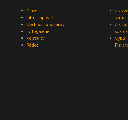
O nás
Jak zv
Jak nakupovat
samoni
Obchodní podmínky
Jak sp
Fotogalerie
spárov
Kontakty
Výběr 
Rádce
Fiskars