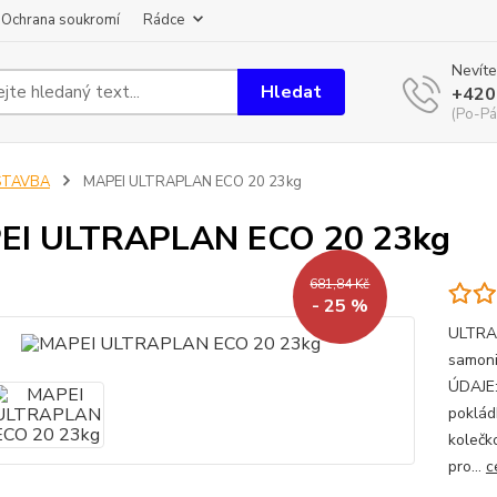
Ochrana soukromí
Rádce
Nevíte
Hledat
+420
(Po-Pá
STAVBA
MAPEI ULTRAPLAN ECO 20 23kg
EI ULTRAPLAN ECO 20 23kg
681,84 Kč
- 25 %
ULTRAP
samoni
ÚDAJE:
poklád
kolečk
pro...
c