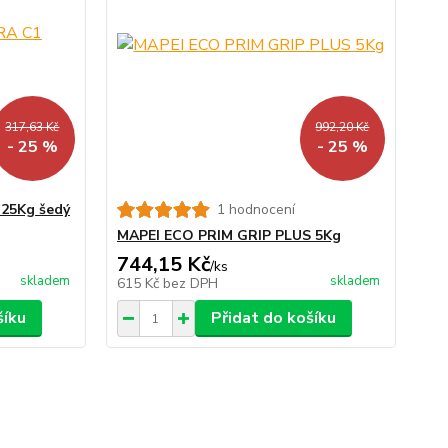
317,63 Kč
992,20 Kč
- 25 %
- 25 %
25Kg šedý
1 hodnocení
MAPEI ECO PRIM GRIP PLUS 5Kg
744,15 Kč
/
ks
skladem
skladem
615 Kč
bez DPH
šíku
Přidat do košíku