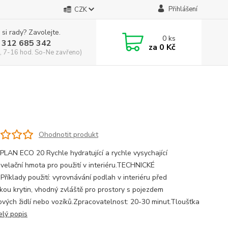
Přihlášení
CZK
 si rady? Zavolejte.
0
ks
 312 685 342
za
0 Kč
, 7-16 hod. So-Ne zavřeno)
Ohodnotit produkt
LAN ECO 20 Rychle hydratující a rychle vysychající
velační hmota pro použití v interiéru.TECHNICKÉ
Příklady použití: vyrovnávání podlah v interiéru před
kou krytin, vhodný zvláště pro prostory s pojezdem
ových židlí nebo vozíků.Zpracovatelnost: 20-30 minut.Tloušťka
elý popis