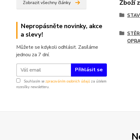
Zboží 
Zobrazit všechny články
STA
Nepropásněte novinky, akce
a slevy!
STĚR
OPR
Můžete se kdykoli odhlásit. Zasíláme
jednou za 7 dní.
Přihlásit se
Souhlasím se
zpracováním osobních údajů
za účelem
rozesílky newsletteru.
N