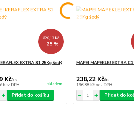
620,13 Kč
- 25 %
KERAFLEX EXTRA S1 25Kg šedý
MAPEI MAPEKLEJ EXTRA C1 
9 Kč
238,22 Kč
/
ks
/
ks
skladem
Kč
bez DPH
196,88 Kč
bez DPH
Přidat do košíku
Přidat do ko