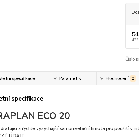
Dos
51
422
Číslo p
etní specifikace
Parametry
Hodnocení
0
tní specifikace
RAPLAN ECO 20
dratující a rychle vysychající samonivelační hmota pro použití v int
KÉ ÚDAJE: