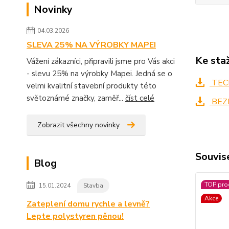
Novinky
04.03.2026
SLEVA 25% NA VÝROBKY MAPEI
Ke sta
Vážení zákazníci, připravili jsme pro Vás akci
- slevu 25% na výrobky Mapei. Jedná se o
TECH
velmi kvalitní stavební produkty této
světoznámé značky, zaměř...
číst celé
BEZ
Zobrazit všechny novinky
Souvise
Blog
TOP pro
15.01.2024
Stavba
Akce
Zateplení domu rychle a levně?
Lepte polystyren pěnou!