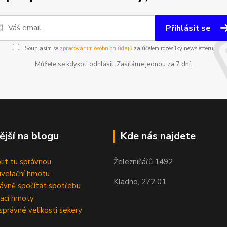
Přihlásit se
Souhlasím se
zpracováním osobních údajů
za účelem rozesílky newsletteru.
Můžete se kdykoli odhlásit. Zasíláme jednou za 7 dní.
ější na blogu
Kde nás najdete
olit tu správnou
Železničářů 1492
velační hmotu
Kladno, 272 01
rávně spočítat spotřebu
ací hmoty
správné velikosti sekery