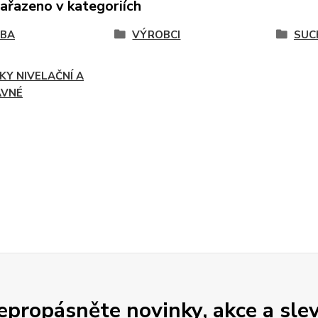
zařazeno v kategoriích
VBA
VÝROBCI
SUC
KY NIVELAČNÍ A
AVNÉ
epropásněte novinky, akce a slev