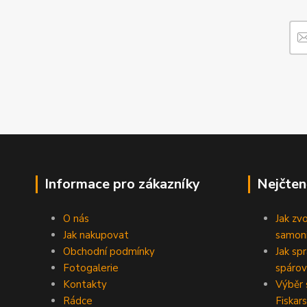
Informace pro zákazníky
Nejčten
O nás
Jak zv
Jak nakupovat
samoni
Obchodní podmínky
Jak sp
Fotogalerie
spárov
Kontakty
Výběr 
Rádce
Fiskars