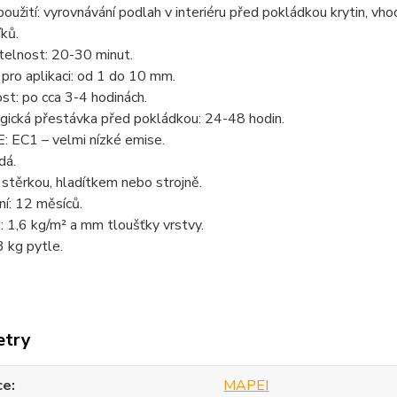
použití: vyrovnávání podlah v interiéru před pokládkou krytin, vh
ků.
telnost: 20-30 minut.
pro aplikaci: od 1 do 10 mm.
t: po cca 3-4 hodinách.
gická přestávka před pokládkou: 24-48 hodin.
 EC1 – velmi nízké emise.
dá.
 stěrkou, hladítkem nebo strojně.
í: 12 měsíců.
 1,6 kg/m² a mm tloušťky vrstvy.
3 kg pytle.
etry
ce
MAPEI