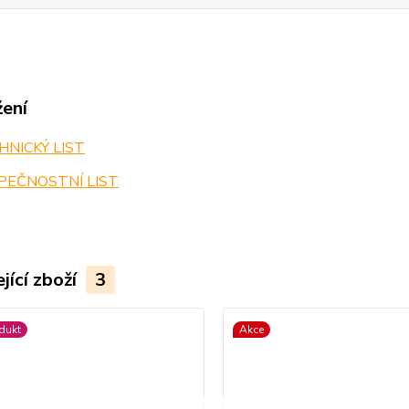
žení
NICKÝ LIST
PEČNOSTNÍ LIST
jící zboží
3
dukt
Akce