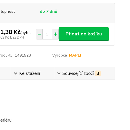
tupnost
do 7 dnů
1,38 Kč
/
pytel
Přidat do košíku
,63 Kč
bez DPH
roduktu:
1491523
Výrobce:
MAPEI
Ke stažení
Související zboží
3
eriéru.