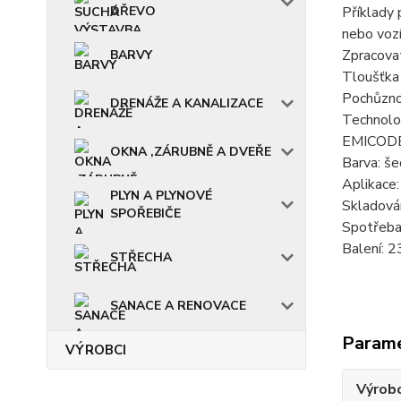
DŘEVO
Příklady 
nebo vozí
Zpracova
BARVY
Tloušťka 
Pochůznos
DRENÁŽE A KANALIZACE
Technolo
EMICODE:
OKNA ,ZÁRUBNĚ A DVEŘE
Barva: še
Aplikace:
PLYN A PLYNOVÉ
Skladován
SPOŘEBIČE
Spotřeba:
Balení: 2
STŘECHA
SANACE A RENOVACE
Param
VÝROBCI
Výrob