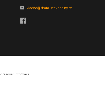
kladno@zirafa-stavebniny.cz
obrazovat informace