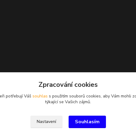
Zpracování cookies
eři potřebují Váš
souhlas
s použitím souborů cookies, aby Vám mohli z
týkající se Vašich zájmů.
Souhlasím
Nastavení