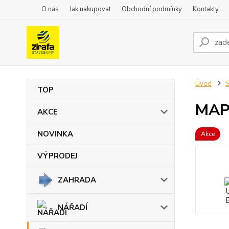
O nás
Jak nakupovat
Obchodní podmínky
Kontakty
Úvod
TOP
MAP
AKCE
NOVINKA
Akce
VÝPRODEJ
ZAHRADA
NÁŘADÍ