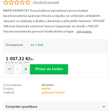
Ohodnotit produkt
MAPEI KERAPOXY Dvousložková epoxidová vysoce kvalitní
kyselinovzdorná spárovací hmota a lepidlo se sníženým vertikálním
skluzem na obklady a dlažby z keramiky a přírodního kamene. VÝHODY:
Výborná chemická odolnost Vysoce hygienický, ve shodě s HACCP
Vysoká mechanická pevnost Voděodolná a hygie...
celý popis
Dostupnost
do 7 dnů
1 007,32 Kč
/
ks
832,50 Kč
bez DPH
Přidat do košíku
Číslo produktu:
4510002
Výrobce:
MAPEI
materiál:
spárovací hmoty
Kompletní specifikace