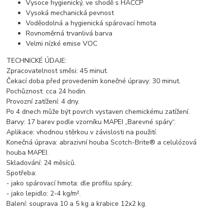
Vysoce hygienický, ve shodě s HACCP
Vysoká mechanická pevnost
Voděodolná a hygienická spárovací hmota
Rovnoměrná trvanlivá barva
Velmi nízké emise VOC
TECHNICKÉ ÚDAJE:
Zpracovatelnost směsi: 45 minut.
Čekací doba před provedením konečné úpravy: 30 minut.
Pochůznost: cca 24 hodin.
Provozní zatížení: 4 dny.
Po 4 dnech může být povrch vystaven chemickému zatížení.
Barvy: 17 barev podle vzorníku MAPEI „Barevné spáry“.
Aplikace: vhodnou stěrkou v závislosti na použití.
Konečná úprava: abrazivní houba Scotch-Brite® a celulózová
houba MAPEI.
Skladování: 24 měsíců.
Spotřeba:
- jako spárovací hmota: dle profilu spáry;
- jako lepidlo: 2-4 kg/m².
Balení: souprava 10 a 5 kg a krabice 12x2 kg.