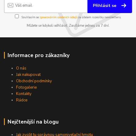
Přihlásit se
Souhlasím se
zpracováním osobních údajů
za účelem rozesílky newsletteru.
Můžete se kdykoli odhlásit. Zasíláme jednou za 7 dní.
Informace pro zákazníky
O nás
Jak nakupovat
Obchodní podmínky
Fotogalerie
Kontakty
Rádce
Nejčtenější na blogu
Jak zvolit tu správnou samonivelační hmotu