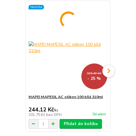
Novinka
325,49 Kč
- 25 %
MAPEI MAPESIL AC silikon 100 bílá 310ml
MAPEI ULTR
bílá 2Kg
244,12 Kč
235,95 K
/
ks
Skladem
201,75 Kč
bez DPH
195 Kč
bez 
Přidat do košíku