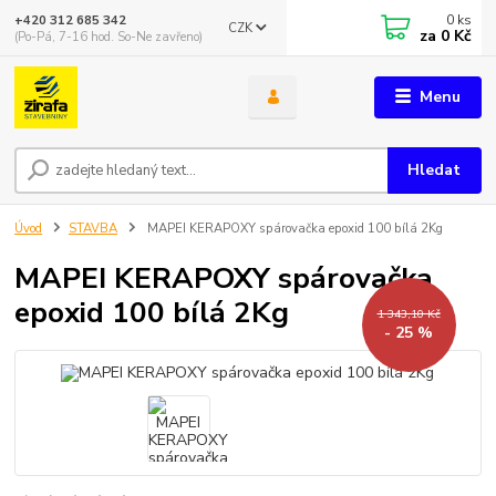
0
ks
+420 312 685 342
CZK
za
0 Kč
(Po-Pá, 7-16 hod. So-Ne zavřeno)
Menu
Hledat
Úvod
STAVBA
MAPEI KERAPOXY spárovačka epoxid 100 bílá 2Kg
MAPEI KERAPOXY spárovačka
epoxid 100 bílá 2Kg
1 343,10 Kč
- 25 %