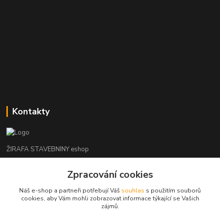
Kontakty
ŽIRAFA STAVEBNINY eshop
Zpracování cookies
+420 312 685 342
(Po-Pá, 7-16 hod. So-Ne zavřeno)
Náš e-shop a partneři potřebují Váš
souhlas
s použitím souborů
cookies, aby Vám mohli zobrazovat informace týkající se Vašich
kladno@zirafa-stavebniny.cz
zájmů.