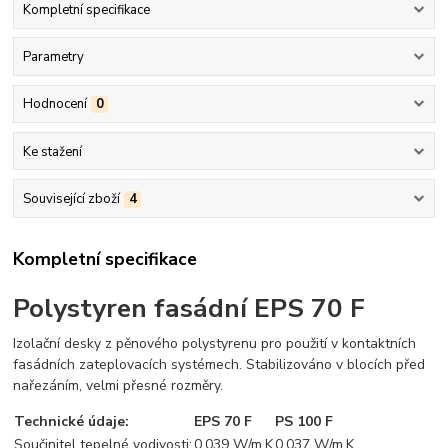
Kompletní specifikace
Parametry
Hodnocení
0
Ke stažení
Související zboží
4
Kompletní specifikace
Polystyren fasádní EPS 70 F
Izolační desky z pěnového polystyrenu pro použití v kontaktních
fasádních zateplovacích systémech. Stabilizováno v blocích před
nařezáním, velmi přesné rozměry.
Technické údaje:
EPS 70 F
PS 100 F
Součinitel tepelné vodivosti:
0,039 W/m.K
0,037 W/m.K