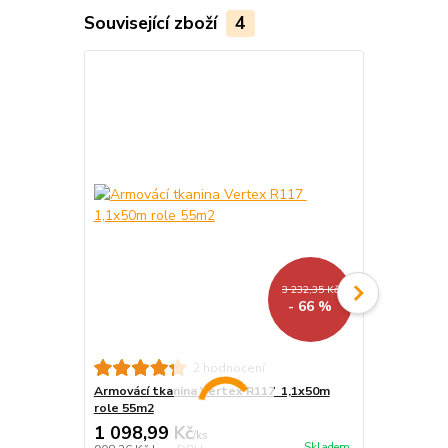
Související zboží
4
3 232,35 Kč
- 66 %
Armovací tk
2 hodnocení
50m2
Armovácí tkanina Vertex R117 1,1x50m
role 55m2
1 098,99 Kč
1 050 Kč
/
ks
Skladem