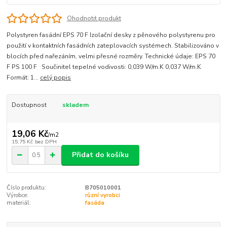
Ohodnotit produkt
Polystyren fasádní EPS 70 F Izolační desky z pěnového polystyrenu pro
použití v kontaktních fasádních zateplovacích systémech. Stabilizováno v
blocích před nařezáním, velmi přesné rozměry. Technické údaje: EPS 70
F PS 100 F Součinitel tepelné vodivosti: 0,039 W/m.K 0,037 W/m.K
Formát: 1...
celý popis
Dostupnost
skladem
19,06 Kč
/
m2
15,75 Kč
bez DPH
Přidat do košíku
Číslo produktu:
B705010001
Výrobce:
různí vyrobci
materiál:
fasáda