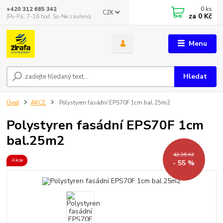
0
ks
+420 312 685 342
CZK
za
0 Kč
(Po-Pá, 7-16 hod. So-Ne zavřeno)
Menu
Hledat
Úvod
AKCE
Polystyren fasádní EPS70F 1cm bal.25m2
Polystyren fasádní EPS70F 1cm
bal.25m2
42,35 Kč
Akce
- 55 %