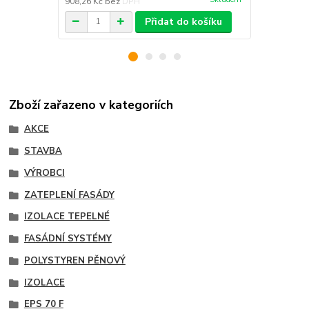
908,26 Kč
bez DPH
867,77 Kč
be
Přidat do košíku
Zboží zařazeno v kategoriích
AKCE
STAVBA
VÝROBCI
ZATEPLENÍ FASÁDY
IZOLACE TEPELNÉ
FASÁDNÍ SYSTÉMY
POLYSTYREN PĚNOVÝ
IZOLACE
EPS 70 F