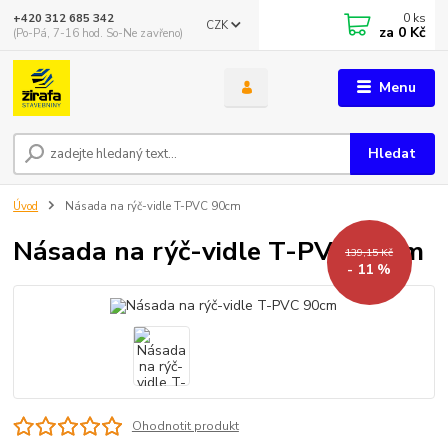
0
ks
+420 312 685 342
CZK
za
0 Kč
(Po-Pá, 7-16 hod. So-Ne zavřeno)
Menu
Hledat
Úvod
Násada na rýč-vidle T-PVC 90cm
Násada na rýč-vidle T-PVC 90cm
139,15 Kč
- 11 %
Ohodnotit produkt