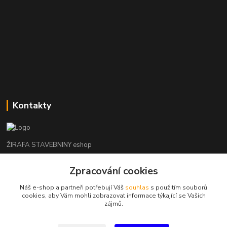
Kontakty
ŽIRAFA STAVEBNINY eshop
+420 312 685 342
Zpracování cookies
(Po-Pá, 7-16 hod. So-Ne zavřeno)
Náš e-shop a partneři potřebují Váš
souhlas
s použitím souborů
cookies, aby Vám mohli zobrazovat informace týkající se Vašich
kladno@zirafa-stavebniny.cz
zájmů.