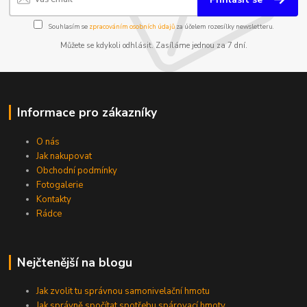
Souhlasím se
zpracováním osobních údajů
za účelem rozesílky newsletteru.
Můžete se kdykoli odhlásit. Zasíláme jednou za 7 dní.
Informace pro zákazníky
O nás
Jak nakupovat
Obchodní podmínky
Fotogalerie
Kontakty
Rádce
Nejčtenější na blogu
Jak zvolit tu správnou samonivelační hmotu
Jak správně spočítat spotřebu spárovací hmoty