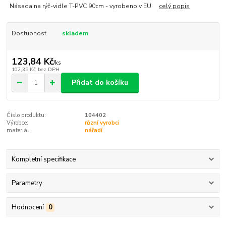
Násada na rýč-vidle T-PVC 90cm - vyrobeno v EU
celý popis
Dostupnost
skladem
123,84 Kč
/
ks
102,35 Kč
bez DPH
Přidat do košíku
Číslo produktu:
104402
Výrobce:
různí vyrobci
materiál:
nářadí
Kompletní specifikace
Parametry
Hodnocení
0