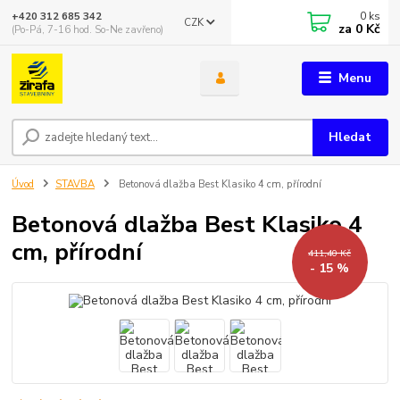
0
ks
+420 312 685 342
CZK
za
0 Kč
(Po-Pá, 7-16 hod. So-Ne zavřeno)
Menu
Hledat
Úvod
STAVBA
Betonová dlažba Best Klasiko 4 cm, přírodní
Betonová dlažba Best Klasiko 4
cm, přírodní
411,40 Kč
- 15 %