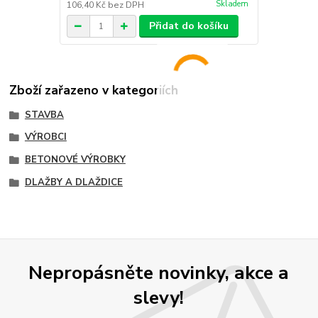
Skladem
106,40 Kč
bez DPH
Přidat do košíku
Zboží zařazeno v kategoriích
STAVBA
VÝROBCI
BETONOVÉ VÝROBKY
DLAŽBY A DLAŽDICE
Nepropásněte novinky, akce a
slevy!