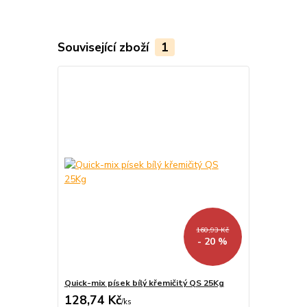
Související zboží
1
160,93 Kč
- 20 %
Quick-mix písek bílý křemičitý QS 25Kg
128,74 Kč
/
ks