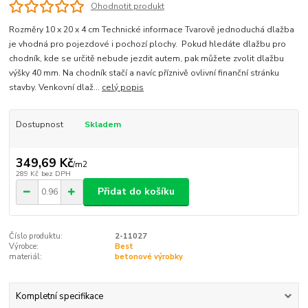
Ohodnotit produkt
Rozměry 10 x 20 x 4 cm Technické informace Tvarově jednoduchá dlažba
je vhodná pro pojezdové i pochozí plochy. Pokud hledáte dlažbu pro
chodník, kde se určitě nebude jezdit autem, pak můžete zvolit dlažbu
výšky 40 mm. Na chodník stačí a navíc příznivě ovlivní finanční stránku
stavby. Venkovní dlaž...
celý popis
Dostupnost
Skladem
349,69 Kč
/
m2
289 Kč
bez DPH
Přidat do košíku
Číslo produktu:
2-11027
Výrobce:
Best
materiál:
betonové výrobky
Kompletní specifikace