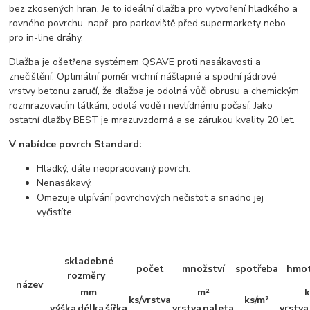
bez zkosených hran. Je to ideální dlažba pro vytvoření hladkého a
rovného povrchu, např. pro parkoviště před supermarkety nebo
pro in-line dráhy.
Dlažba je ošetřena systémem QSAVE proti nasákavosti a
znečištění. Optimální poměr vrchní nášlapné a spodní jádrové
vrstvy betonu zaručí, že dlažba je odolná vůči obrusu a chemickým
rozmrazovacím látkám, odolá vodě i nevlídnému počasí. Jako
ostatní dlažby BEST je mrazuvzdorná a se zárukou kvality 20 let.
V nabídce povrch Standard:
Hladký, dále neopracovaný povrch.
Nenasákavý.
Omezuje ulpívání povrchových nečistot a snadno jej
vyčistíte.
skladebné
počet
množství
spotřeba
hmo
rozměry
název
mm
m²
ks/vrstva
ks/m²
výška
délka
šířka
vrstva
paleta
vrstva