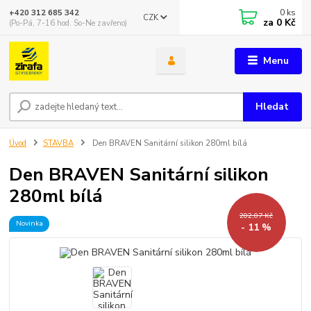
0
ks
+420 312 685 342
CZK
za
0 Kč
(Po-Pá, 7-16 hod. So-Ne zavřeno)
Menu
Hledat
Úvod
STAVBA
Den BRAVEN Sanitární silikon 280ml bílá
Den BRAVEN Sanitární silikon
280ml bílá
202,07 Kč
Novinka
- 11 %