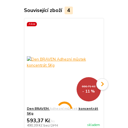
Související zboží
4
Akce
Akce
Novinka
666,71 Kč
- 11 %
Den BRAVEN Adhezní můstek koncentrát
Den Braven 
5Kg
bahama
593,37 Kč
136,79 K
/
ks
skladem
490,39 Kč
bez DPH
113,05 Kč
be