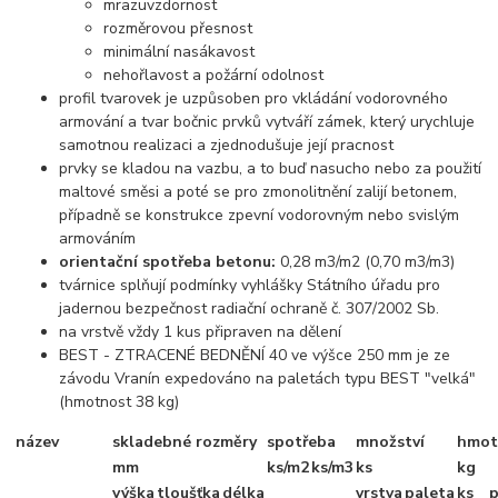
mrazuvzdornost
rozměrovou přesnost
minimální nasákavost
nehořlavost a požární odolnost
profil tvarovek je uzpůsoben pro vkládání vodorovného
armování a tvar bočnic prvků vytváří zámek, který urychluje
samotnou realizaci a zjednodušuje její pracnost
prvky se kladou na vazbu, a to buď nasucho nebo za použití
maltové směsi a poté se pro zmonolitnění zalijí betonem,
případně se konstrukce zpevní vodorovným nebo svislým
armováním
orientační spotřeba betonu:
0,28 m3/m2 (0,70 m3/m3)
tvárnice splňují podmínky vyhlášky Státního úřadu pro
jadernou bezpečnost radiační ochraně č. 307/2002 Sb.
na vrstvě vždy 1 kus připraven na dělení
BEST - ZTRACENÉ BEDNĚNÍ 40 ve výšce 250 mm je ze
závodu Vranín expedováno na paletách typu BEST "velká"
(hmotnost 38 kg)
název
skladebné rozměry
spotřeba
množství
hmot
mm
ks/m2
ks/m3
ks
kg
výška
tloušťka
délka
vrstva
paleta
ks
p