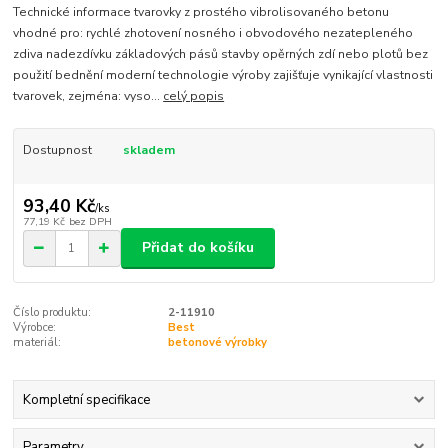
Technické informace tvarovky z prostého vibrolisovaného betonu
vhodné pro: rychlé zhotovení nosného i obvodového nezatepleného
zdiva nadezdívku základových pásů stavby opěrných zdí nebo plotů bez
použití bednění moderní technologie výroby zajišťuje vynikající vlastnosti
tvarovek, zejména: vyso...
celý popis
Dostupnost
skladem
93,40 Kč
/
ks
77,19 Kč
bez DPH
Přidat do košíku
Číslo produktu:
2-11910
Výrobce:
Best
materiál:
betonové výrobky
Kompletní specifikace
Parametry