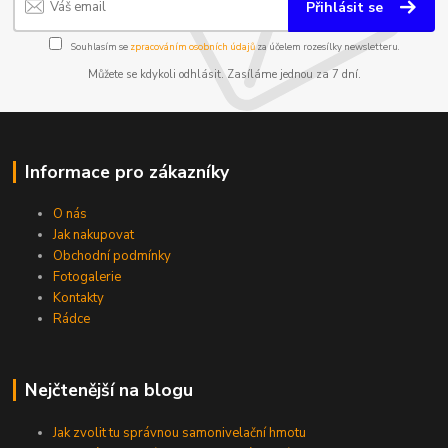
Přihlásit se
Souhlasím se
zpracováním osobních údajů
za účelem rozesílky newsletteru.
Můžete se kdykoli odhlásit. Zasíláme jednou za 7 dní.
Informace pro zákazníky
O nás
Jak nakupovat
Obchodní podmínky
Fotogalerie
Kontakty
Rádce
Nejčtenější na blogu
Jak zvolit tu správnou samonivelační hmotu