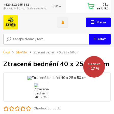
0
ks
+420 312 685 342
CZK
za
0 Kč
(Po-Pá, 7-16 hod. So-Ne zavřeno)
Menu
Hledat
Úvod
STAVBA
Ztracené bednění 40 x 25 x 50 cm
Ztracené bednění 40 x 25 x 50 cm
112,53 Kč
- 17 %
Ohodnotit produkt