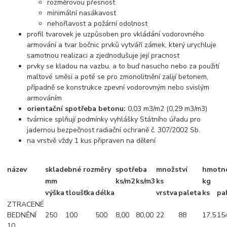
rozměrovou přesnost
minimální nasákavost
nehořlavost a požární odolnost
profil tvarovek je uzpůsoben pro vkládání vodorovného
armování a tvar bočnic prvků vytváří zámek, který urychluje
samotnou realizaci a zjednodušuje její pracnost
prvky se kladou na vazbu, a to buď nasucho nebo za použití
maltové směsi a poté se pro zmonolitnění zalijí betonem,
případně se konstrukce zpevní vodorovným nebo svislým
armováním
orientační spotřeba betonu:
0,03 m3/m2 (0,29 m3/m3)
tvárnice splňují podmínky vyhlášky Státního úřadu pro
jadernou bezpečnost radiační ochraně č. 307/2002 Sb.
na vrstvě vždy 1 kus připraven na dělení
název
skladebné rozměry
spotřeba
množství
hmotn
mm
ks/m2
ks/m3
ks
kg
výška
tloušťka
délka
vrstva
paleta
ks
pa
ZTRACENÉ
BEDNĚNÍ
250
100
500
8,00
80,00
22
88
17,5
15
10