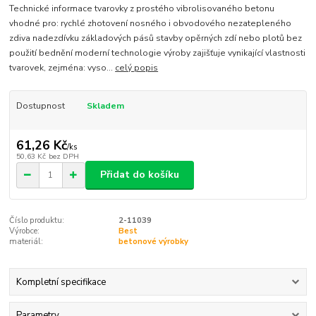
Technické informace tvarovky z prostého vibrolisovaného betonu
vhodné pro: rychlé zhotovení nosného i obvodového nezatepleného
zdiva nadezdívku základových pásů stavby opěrných zdí nebo plotů bez
použití bednění moderní technologie výroby zajišťuje vynikající vlastnosti
tvarovek, zejména: vyso...
celý popis
Dostupnost
Skladem
61,26 Kč
/
ks
50,63 Kč
bez DPH
Přidat do košíku
Číslo produktu:
2-11039
Výrobce:
Best
materiál:
betonové výrobky
Kompletní specifikace
Parametry