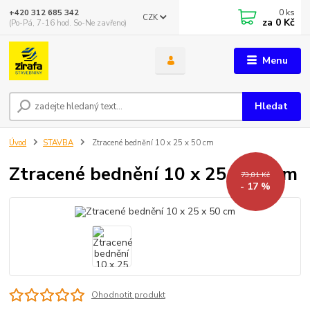
0
ks
+420 312 685 342
CZK
za
0 Kč
(Po-Pá, 7-16 hod. So-Ne zavřeno)
Menu
Hledat
Úvod
STAVBA
Ztracené bednění 10 x 25 x 50 cm
Ztracené bednění 10 x 25 x 50 cm
73,81 Kč
- 17 %
Ohodnotit produkt