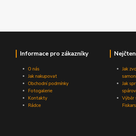
Informace pro zákazníky
Nejčten
O nás
Jak zv
Jak nakupovat
samoni
Obchodní podmínky
Jak sp
Fotogalerie
spárov
Kontakty
Výběr 
Rádce
Fiskars