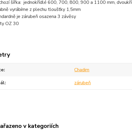
chozí šířka: jednokřídlé 600, 700, 800, 900 a 1100 mm, dvou
ubně vyrábíme z plechu tloušťky 1,5mm
ndardně je zárubeň osazena 3 závěsy
ty OZ 30
etry
ce
Chadim
ál
zárubeň
zařazeno v kategoriích