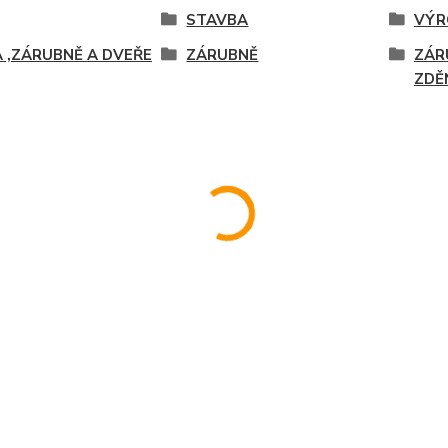
STAVBA
VÝR
 ,ZÁRUBNĚ A DVEŘE
ZÁRUBNĚ
ZÁR
ZDĚ