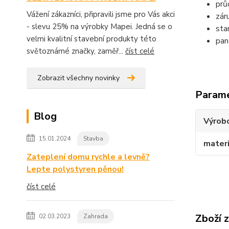
prů
Vážení zákazníci, připravili jsme pro Vás akci
zár
- slevu 25% na výrobky Mapei. Jedná se o
sta
velmi kvalitní stavební produkty této
pan
světoznámé značky, zaměř...
číst celé
Zobrazit všechny novinky
Param
Blog
Výrob
15.01.2024
Stavba
materi
Zateplení domu rychle a levně?
Lepte polystyren pěnou!
číst celé
Zboží 
02.03.2023
Zahrada