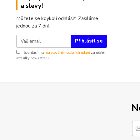
a slevy!
Můžete se kdykoli odhlásit. Zasíláme
jednou za 7 dní.
Přihlásit se
Souhlasím se
zpracováním osobních údajů
za účelem
rozesílky newsletteru.
N