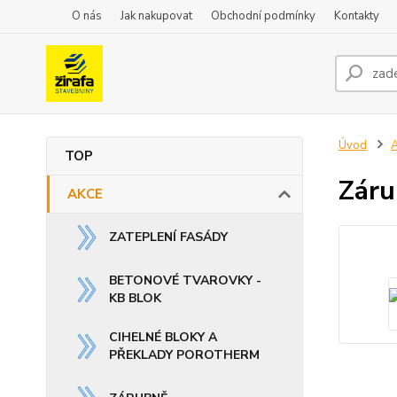
O nás
Jak nakupovat
Obchodní podmínky
Kontakty
Úvod
TOP
Záru
AKCE
ZATEPLENÍ FASÁDY
BETONOVÉ TVAROVKY -
KB BLOK
CIHELNÉ BLOKY A
PŘEKLADY POROTHERM