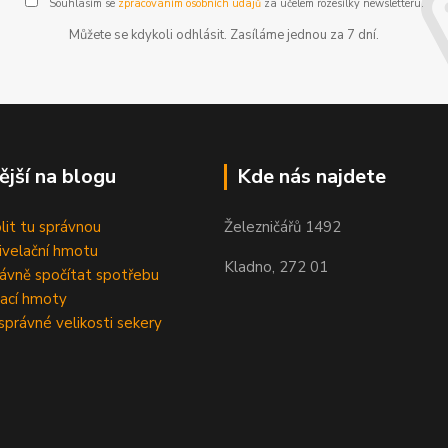
Souhlasím se
zpracováním osobních údajů
za účelem rozesílky newsletteru.
Můžete se kdykoli odhlásit. Zasíláme jednou za 7 dní.
ější na blogu
Kde nás najdete
olit tu správnou
Železničářů 1492
velační hmotu
Kladno, 272 01
rávně spočítat spotřebu
ací hmoty
správné velikosti sekery