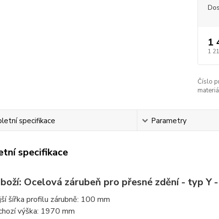
Dos
1 
1 2
Číslo p
materiá
etní specifikace
Parametry
tní specifikace
boží: Ocelová zárubeň pro přesné zdění - typ Y -
jší šířka profilu zárubně: 100 mm
chozí výška: 1970 mm