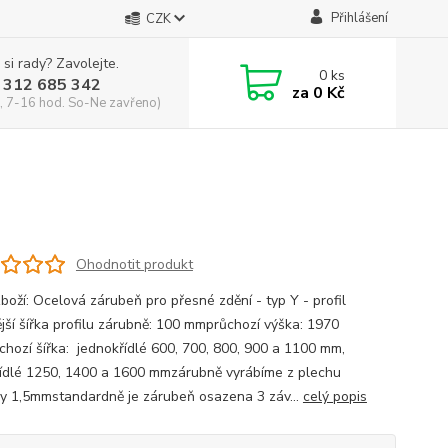
Přihlášení
CZK
 si rady? Zavolejte.
0
ks
 312 685 342
za
0 Kč
, 7-16 hod. So-Ne zavřeno)
Ohodnotit produkt
boží: Ocelová zárubeň pro přesné zdění - typ Y - profil
jší šířka profilu zárubně: 100 mmprůchozí výška: 1970
hozí šířka: jednokřídlé 600, 700, 800, 900 a 1100 mm,
ídlé 1250, 1400 a 1600 mmzárubně vyrábíme z plechu
ky 1,5mmstandardně je zárubeň osazena 3 záv...
celý popis