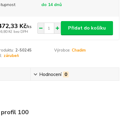
tupnost
do 14 dnů
472,33 Kč
/
ks
Přidat do košíku
16,80 Kč
bez DPH
roduktu:
2-50245
Výrobce:
Chadim
l:
zárubeň
Hodnocení
0
 profil 100