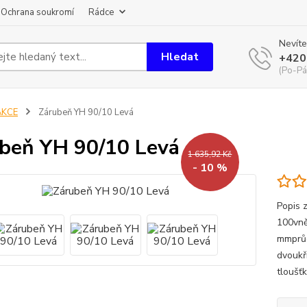
Ochrana soukromí
Rádce
Nevíte
Hledat
+420
(Po-Pá
AKCE
Zárubeň YH 90/10 Levá
beň YH 90/10 Levá
1 635,92 Kč
- 10 %
Popis z
100vně
mmprůc
dvoukř
tloušť