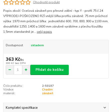
Ohodnotit produkt
Popis zboží: Ocelová zárubeň pro přesné zdění - typ Y - profil 75 č.24
VÝPRODEJ-POŠKOZENO RZÍ vnější šířka profilu zárubně: 75 mm průchozí
výška: 1970 mm průchozí šířka: jednokřídlé 600, 700, 800, 900 a 1100 mm,
dvoukřídlé 1250, 1400 a 1600 mm zárubně vyrábíme z plechu tloušťky
1,5mm standardně je...
celý popis
Dostupnost
skladem
363 Kč
/
ks
300 Kč
bez DPH
Přidat do košíku
Číslo produktu:
2-50187
Výrobce:
Chadim
materiál:
zárubeň
Kompletní specifikace