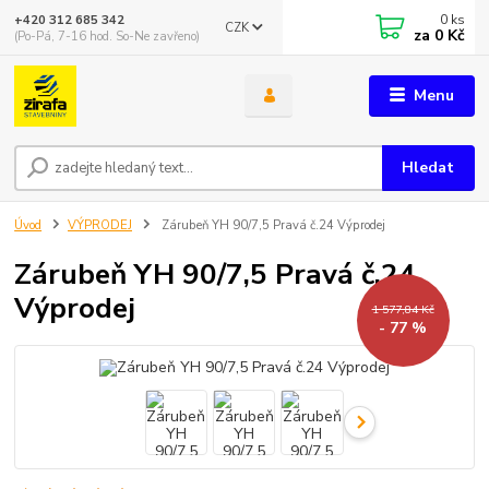
0
ks
+420 312 685 342
CZK
za
0 Kč
(Po-Pá, 7-16 hod. So-Ne zavřeno)
Menu
Hledat
Úvod
VÝPRODEJ
Zárubeň YH 90/7,5 Pravá č.24 Výprodej
Zárubeň YH 90/7,5 Pravá č.24
Výprodej
1 577,84 Kč
- 77 %