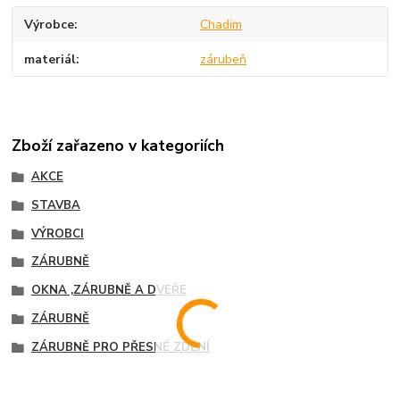
Výrobce
Chadim
materiál
zárubeň
Zboží zařazeno v kategoriích
AKCE
STAVBA
VÝROBCI
ZÁRUBNĚ
OKNA ,ZÁRUBNĚ A DVEŘE
ZÁRUBNĚ
ZÁRUBNĚ PRO PŘESNÉ ZDĚNÍ