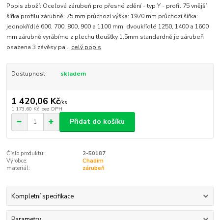
Popis zboží: Ocelová zárubeň pro přesné zdění - typ Y - profil 75 vnější
šířka profilu zárubně: 75 mm průchozí výška: 1970 mm průchozí šířka:
jednokřídlé 600, 700, 800, 900 a 1100 mm, dvoukřídlé 1250, 1400 a 1600
mm zárubně vyrábíme z plechu tloušťky 1,5mm standardně je zárubeň
osazena 3 závěsy pa...
celý popis
Dostupnost
skladem
1 420,06 Kč
/
ks
1 173,60 Kč
bez DPH
Přidat do košíku
Číslo produktu:
2-50187
Výrobce:
Chadim
materiál:
zárubeň
Kompletní specifikace
Parametry