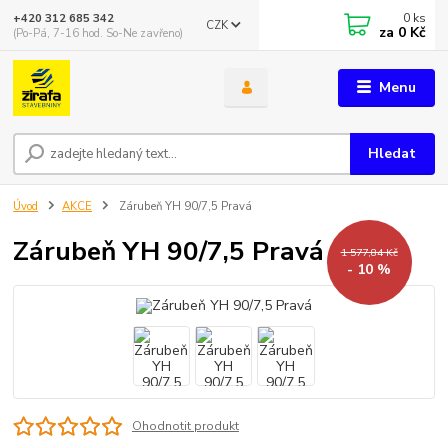
0
ks
+420 312 685 342
CZK
za
0 Kč
(Po-Pá, 7-16 hod. So-Ne zavřeno)
Menu
Hledat
Úvod
AKCE
Zárubeň YH 90/7,5 Pravá
Zárubeň YH 90/7,5 Pravá
1 577,84 Kč
- 10 %
Ohodnotit produkt