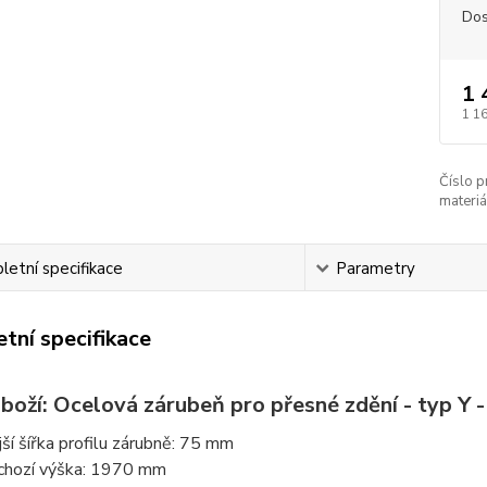
Dos
1 
1 1
Číslo p
materiá
etní specifikace
Parametry
tní specifikace
boží: Ocelová zárubeň pro přesné zdění - typ Y -
jší šířka profilu zárubně: 75 mm
chozí výška: 1970 mm