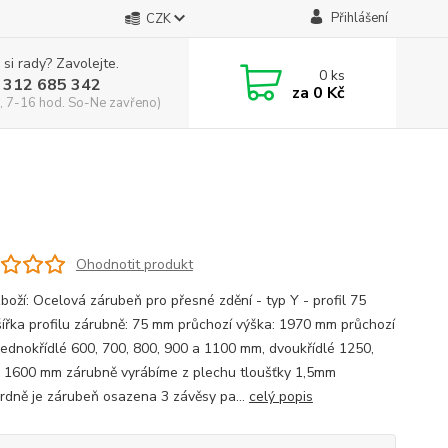
Přihlášení
CZK
 si rady? Zavolejte.
0
ks
 312 685 342
za
0 Kč
, 7-16 hod. So-Ne zavřeno)
Ohodnotit produkt
zboží: Ocelová zárubeň pro přesné zdění - typ Y - profil 75
 šířka profilu zárubně: 75 mm průchozí výška: 1970 mm průchozí
 jednokřídlé 600, 700, 800, 900 a 1100 mm, dvoukřídlé 1250,
 1600 mm zárubně vyrábíme z plechu tloušťky 1,5mm
rdně je zárubeň osazena 3 závěsy pa...
celý popis