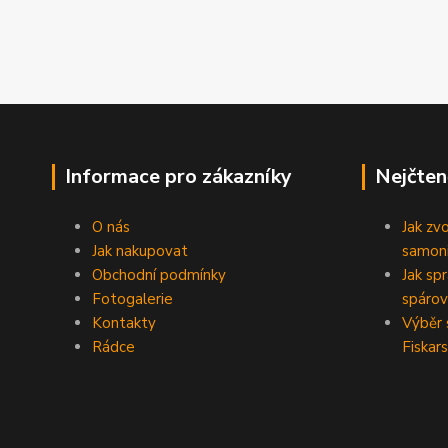
Informace pro zákazníky
Nejčten
O nás
Jak zv
Jak nakupovat
samoni
Obchodní podmínky
Jak sp
Fotogalerie
spárov
Kontakty
Výběr 
Rádce
Fiskars