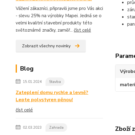
prů
Vážení zákazníci, připravili jsme pro Vás akci
zár
- slevu 25% na výrobky Mapei. Jedná se o
sta
velmi kvalitní stavební produkty této
pan
světoznámé značky, zaměř...
číst celé
Zobrazit všechny novinky
Param
Blog
Výrob
15.01.2024
Stavba
materi
Zateplení domu rychle a levně?
Lepte polystyren pěnou!
číst celé
Zboží 
02.03.2023
Zahrada