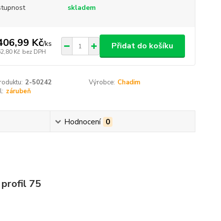
tupnost
skladem
406,99 Kč
/
ks
Přidat do košíku
62,80 Kč
bez DPH
roduktu:
2-50242
Výrobce:
Chadim
l:
zárubeň
Hodnocení
0
 profil 75