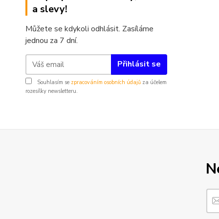
a slevy!
Můžete se kdykoli odhlásit. Zasíláme
jednou za 7 dní.
Přihlásit se
Souhlasím se
zpracováním osobních údajů
za účelem
rozesílky newsletteru.
N