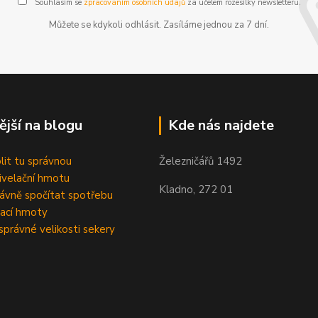
Souhlasím se
zpracováním osobních údajů
za účelem rozesílky newsletteru.
Můžete se kdykoli odhlásit. Zasíláme jednou za 7 dní.
ější na blogu
Kde nás najdete
olit tu správnou
Železničářů 1492
velační hmotu
Kladno, 272 01
rávně spočítat spotřebu
ací hmoty
správné velikosti sekery