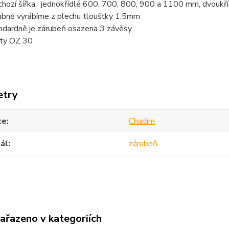
chozí šířka: jednokřídlé 600, 700, 800, 900 a 1100 mm, dvou
ubně vyrábíme z plechu tloušťky 1,5mm
ndardně je zárubeň osazena 3 závěsy
ty OZ 30
etry
ce
Chadim
ál
zárubeň
zařazeno v kategoriích