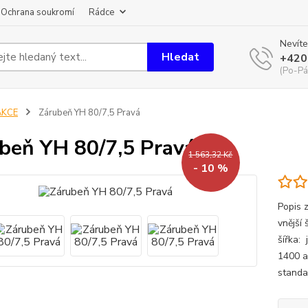
Ochrana soukromí
Rádce
Nevíte
Hledat
+420
(Po-Pá
AKCE
Zárubeň YH 80/7,5 Pravá
beň YH 80/7,5 Pravá
1 563,32 Kč
- 10 %
Popis 
vnější
šířka:
1400 a
standa