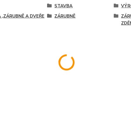
STAVBA
VÝR
 ,ZÁRUBNĚ A DVEŘE
ZÁRUBNĚ
ZÁR
ZDĚ