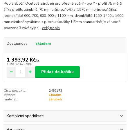
Popis zboží: Ocelová zárubeň pro přesné zdění - typ Y - profil 75 vnější
šířka profilu zárubně: 75 mm průchozí výška: 1970 mm průchozí šířka:
jednokřídlé 600, 700, 800, 900 a 1100 mm, dvoukřídlé 1250, 1400 a 1600
mm zárubně vyrábíme z plechu tloušťky 1,5mm standardně je zárubeň
osazena 3 závěsy pa...
celý popis
Dostupnost
skladem
1 393,92 Kč
/
ks
1 152 Kč
bez DPH
Přidat do košíku
Číslo produktu:
2-50173
Výrobce:
Chadim
materiál:
zárubeň
Kompletní specifikace
Parametry