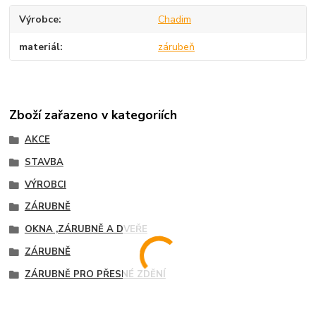
Výrobce
Chadim
materiál
zárubeň
Zboží zařazeno v kategoriích
AKCE
STAVBA
VÝROBCI
ZÁRUBNĚ
OKNA ,ZÁRUBNĚ A DVEŘE
ZÁRUBNĚ
ZÁRUBNĚ PRO PŘESNÉ ZDĚNÍ