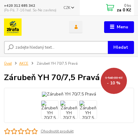
0
ks
+420 312 685 342
CZK
za
0 Kč
(Po-Pá, 7-16 hod. So-Ne zavřeno)
Menu
Hledat
Úvod
AKCE
Zárubeň YH 70/7,5 Pravá
Zárubeň YH 70/7,5 Pravá
1 548,80 Kč
- 10 %
Ohodnotit produkt