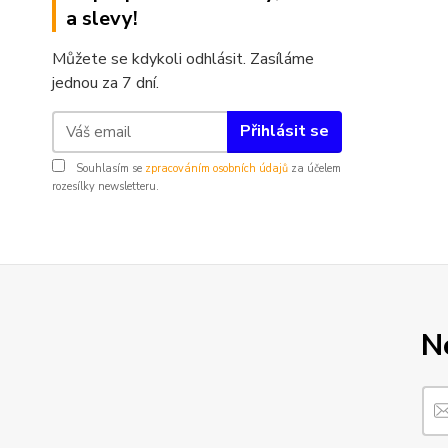
a slevy!
Můžete se kdykoli odhlásit. Zasíláme
jednou za 7 dní.
Přihlásit se
Souhlasím se
zpracováním osobních údajů
za účelem
rozesílky newsletteru.
N