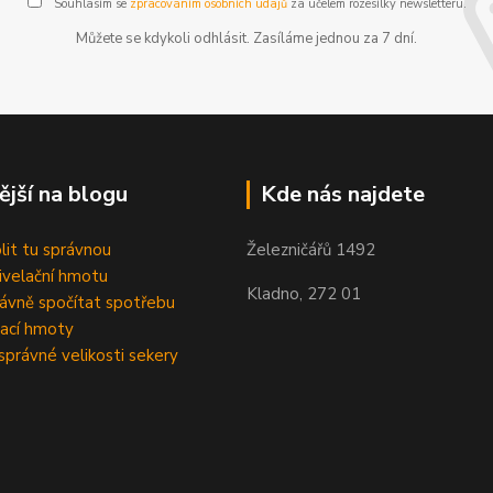
Souhlasím se
zpracováním osobních údajů
za účelem rozesílky newsletteru.
Můžete se kdykoli odhlásit. Zasíláme jednou za 7 dní.
ější na blogu
Kde nás najdete
olit tu správnou
Železničářů 1492
velační hmotu
Kladno, 272 01
rávně spočítat spotřebu
ací hmoty
správné velikosti sekery