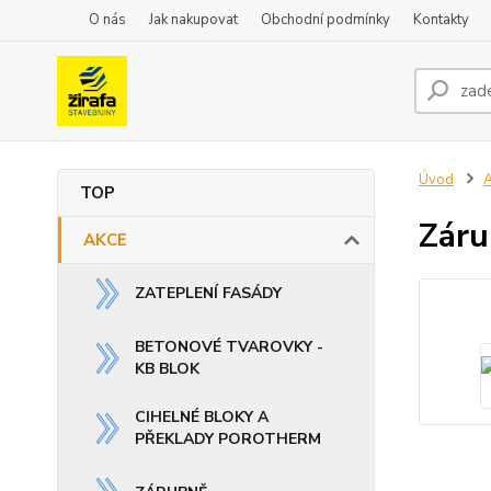
O nás
Jak nakupovat
Obchodní podmínky
Kontakty
Úvod
TOP
Záru
AKCE
ZATEPLENÍ FASÁDY
BETONOVÉ TVAROVKY -
KB BLOK
CIHELNÉ BLOKY A
PŘEKLADY POROTHERM