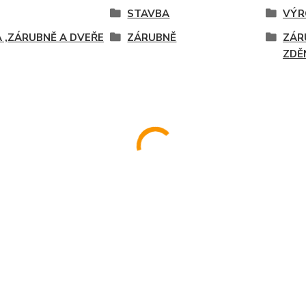
STAVBA
VÝR
 ,ZÁRUBNĚ A DVEŘE
ZÁRUBNĚ
ZÁR
ZDĚ