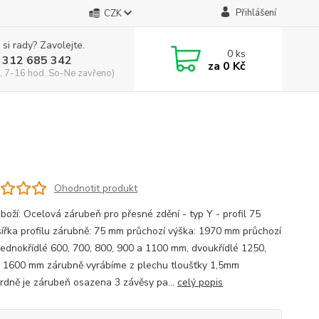
Přihlášení
CZK
 si rady? Zavolejte.
0
ks
 312 685 342
za
0 Kč
, 7-16 hod. So-Ne zavřeno)
Ohodnotit produkt
zboží: Ocelová zárubeň pro přesné zdění - typ Y - profil 75
 šířka profilu zárubně: 75 mm průchozí výška: 1970 mm průchozí
 jednokřídlé 600, 700, 800, 900 a 1100 mm, dvoukřídlé 1250,
 1600 mm zárubně vyrábíme z plechu tloušťky 1,5mm
rdně je zárubeň osazena 3 závěsy pa...
celý popis