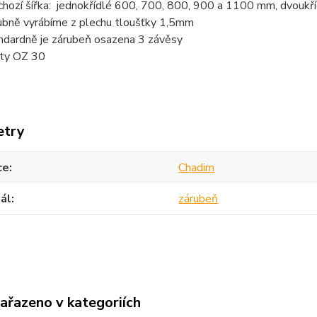
chozí šířka: jednokřídlé 600, 700, 800, 900 a 1100 mm, dvou
ubně vyrábíme z plechu tloušťky 1,5mm
ndardně je zárubeň osazena 3 závěsy
ty OZ 30
etry
ce
Chadim
ál
zárubeň
zařazeno v kategoriích