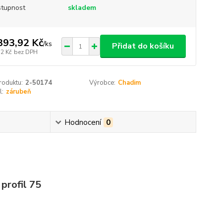
tupnost
skladem
393,92 Kč
/
ks
Přidat do košíku
52 Kč
bez DPH
roduktu:
2-50174
Výrobce:
Chadim
l:
zárubeň
Hodnocení
0
 profil 75