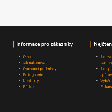
Informace pro zákazníky
Nejčten
O nás
Jak zv
Jak nakupovat
samoni
Obchodní podmínky
Jak sp
Fotogalerie
spárov
Kontakty
Výběr 
Rádce
Fiskars