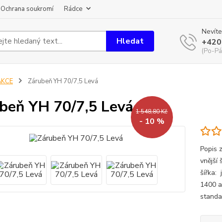
Ochrana soukromí
Rádce
Nevíte
Hledat
+420
(Po-Pá
AKCE
Zárubeň YH 70/7,5 Levá
beň YH 70/7,5 Levá
1 548,80 Kč
- 10 %
Popis 
vnější
šířka:
1400 a
standa