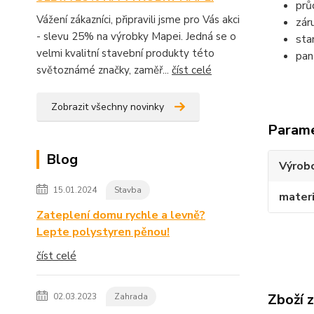
prů
Vážení zákazníci, připravili jsme pro Vás akci
zár
- slevu 25% na výrobky Mapei. Jedná se o
sta
velmi kvalitní stavební produkty této
pan
světoznámé značky, zaměř...
číst celé
Zobrazit všechny novinky
Param
Blog
Výrob
15.01.2024
Stavba
materi
Zateplení domu rychle a levně?
Lepte polystyren pěnou!
číst celé
Zboží 
02.03.2023
Zahrada