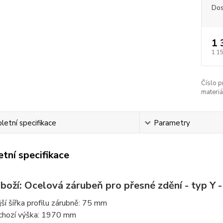
Dos
1 
1 1
Číslo p
materiá
etní specifikace
Parametry
tní specifikace
boží: Ocelová zárubeň pro přesné zdění - typ Y -
jší šířka profilu zárubně: 75 mm
chozí výška: 1970 mm