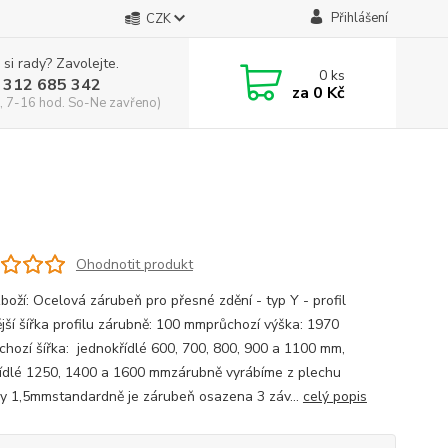
Přihlášení
CZK
 si rady? Zavolejte.
0
ks
 312 685 342
za
0 Kč
, 7-16 hod. So-Ne zavřeno)
Ohodnotit produkt
boží: Ocelová zárubeň pro přesné zdění - typ Y - profil
jší šířka profilu zárubně: 100 mmprůchozí výška: 1970
hozí šířka: jednokřídlé 600, 700, 800, 900 a 1100 mm,
ídlé 1250, 1400 a 1600 mmzárubně vyrábíme z plechu
ky 1,5mmstandardně je zárubeň osazena 3 záv...
celý popis