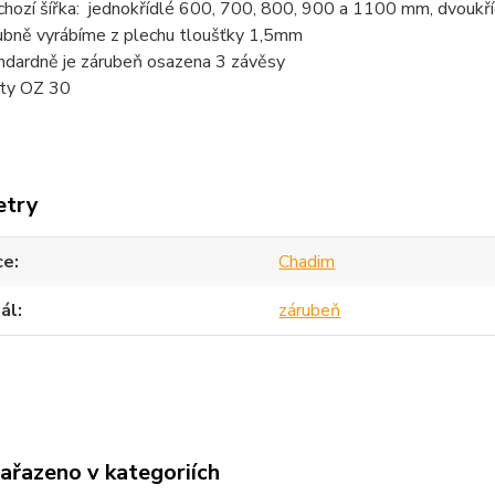
chozí šířka: jednokřídlé 600, 700, 800, 900 a 1100 mm, dvou
ubně vyrábíme z plechu tloušťky 1,5mm
ndardně je zárubeň osazena 3 závěsy
ty OZ 30
etry
ce
Chadim
ál
zárubeň
zařazeno v kategoriích