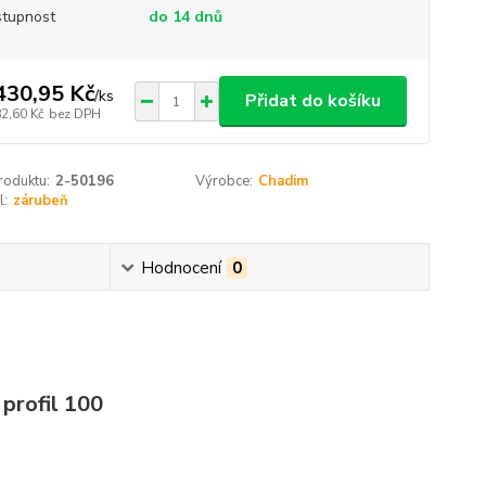
tupnost
do 14 dnů
430,95 Kč
/
ks
Přidat do košíku
82,60 Kč
bez DPH
roduktu:
2-50196
Výrobce:
Chadim
l:
zárubeň
Hodnocení
0
 profil 100