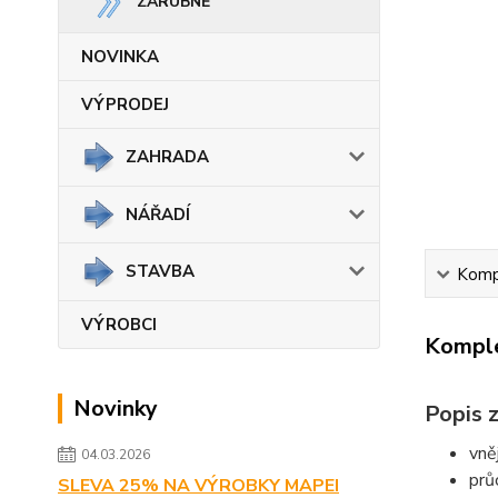
ZÁRUBNĚ
NOVINKA
VÝPRODEJ
ZAHRADA
NÁŘADÍ
STAVBA
Kompl
VÝROBCI
Komple
Novinky
Popis z
vně
04.03.2026
prů
SLEVA 25% NA VÝROBKY MAPEI