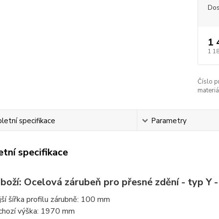
Dos
1 
1 1
Číslo p
materiá
etní specifikace
Parametry
tní specifikace
boží: Ocelová zárubeň pro přesné zdění - typ Y -
jší šířka profilu zárubně: 100 mm
chozí výška: 1970 mm