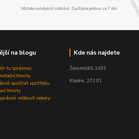
Můžete se kdykoli odhlásit. Zasíláme jednou za 7 dní.
ější na blogu
Kde nás najdete
olit tu správnou
Železničářů 1492
velační hmotu
Kladno, 272 01
rávně spočítat spotřebu
ací hmoty
správné velikosti sekery