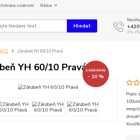
Ochrana soukromí
Rádce
Nevíte
Hledat
+420
(Po-Pá
AKCE
Zárubeň YH 60/10 Pravá
beň YH 60/10 Pravá
1 589,94 Kč
- 10 %
Popis z
100vně
mmprůc
dvoukř
tloušť