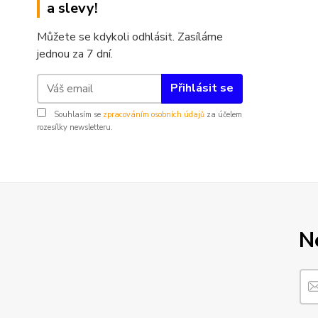
a slevy!
Můžete se kdykoli odhlásit. Zasíláme
jednou za 7 dní.
Přihlásit se
Souhlasím se
zpracováním osobních údajů
za účelem
rozesílky newsletteru.
N