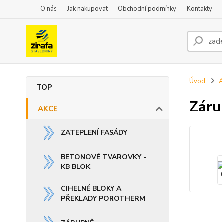
O nás
Jak nakupovat
Obchodní podmínky
Kontakty
Úvod
TOP
Záru
AKCE
ZATEPLENÍ FASÁDY
BETONOVÉ TVAROVKY -
KB BLOK
CIHELNÉ BLOKY A
PŘEKLADY POROTHERM