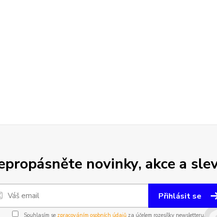
epropásněte novinky, akce a slev
Přihlásit se
Souhlasím se
zpracováním osobních údajů
za účelem rozesílky newsletteru.