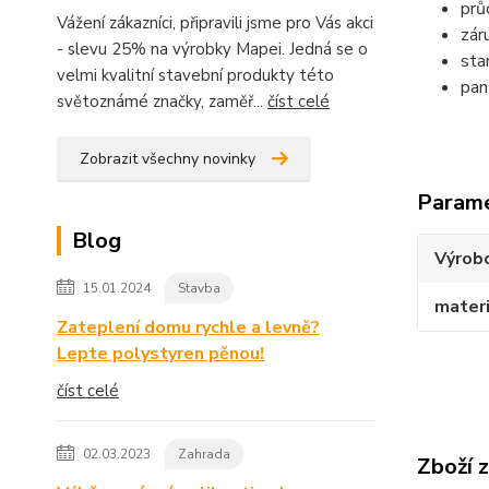
prů
Vážení zákazníci, připravili jsme pro Vás akci
zár
- slevu 25% na výrobky Mapei. Jedná se o
sta
velmi kvalitní stavební produkty této
pan
světoznámé značky, zaměř...
číst celé
Zobrazit všechny novinky
Param
Blog
Výrob
15.01.2024
Stavba
materi
Zateplení domu rychle a levně?
Lepte polystyren pěnou!
číst celé
02.03.2023
Zahrada
Zboží 