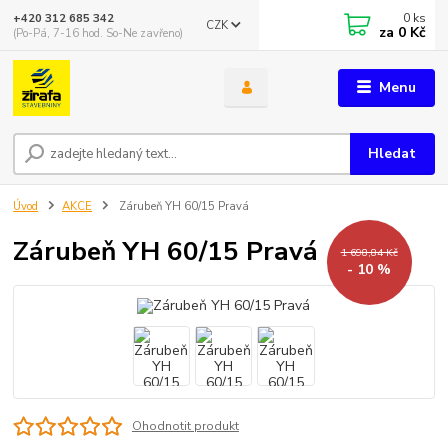
0
ks
+420 312 685 342
CZK
za
0 Kč
(Po-Pá, 7-16 hod. So-Ne zavřeno)
Menu
Hledat
Úvod
AKCE
Zárubeň YH 60/15 Pravá
Zárubeň YH 60/15 Pravá
1 698,84 Kč
- 10 %
Ohodnotit produkt