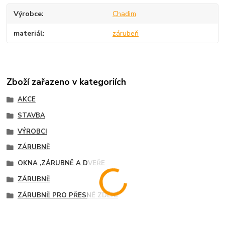
Výrobce
Chadim
materiál
zárubeň
Zboží zařazeno v kategoriích
AKCE
STAVBA
VÝROBCI
ZÁRUBNĚ
OKNA ,ZÁRUBNĚ A DVEŘE
ZÁRUBNĚ
ZÁRUBNĚ PRO PŘESNÉ ZDĚNÍ