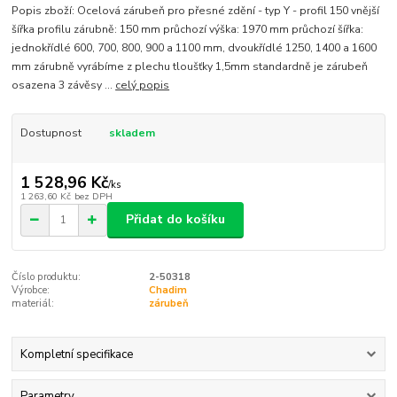
Popis zboží: Ocelová zárubeň pro přesné zdění - typ Y - profil 150 vnější
šířka profilu zárubně: 150 mm průchozí výška: 1970 mm průchozí šířka:
jednokřídlé 600, 700, 800, 900 a 1100 mm, dvoukřídlé 1250, 1400 a 1600
mm zárubně vyrábíme z plechu tloušťky 1,5mm standardně je zárubeň
osazena 3 závěsy ...
celý popis
Dostupnost
skladem
1 528,96 Kč
/
ks
1 263,60 Kč
bez DPH
Přidat do košíku
Číslo produktu:
2-50318
Výrobce:
Chadim
materiál:
zárubeň
Kompletní specifikace
Parametry