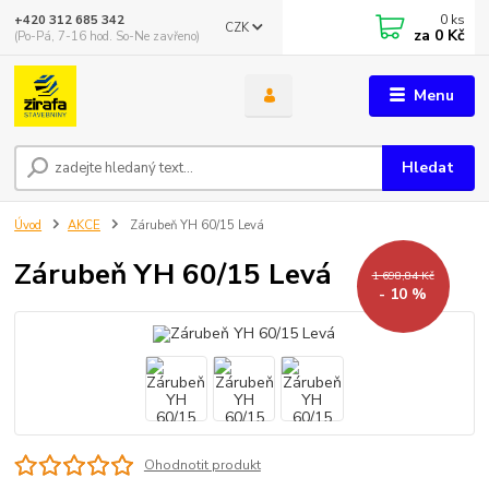
0
ks
+420 312 685 342
CZK
za
0 Kč
(Po-Pá, 7-16 hod. So-Ne zavřeno)
Menu
Hledat
Úvod
AKCE
Zárubeň YH 60/15 Levá
Zárubeň YH 60/15 Levá
1 698,84 Kč
- 10 %
Ohodnotit produkt