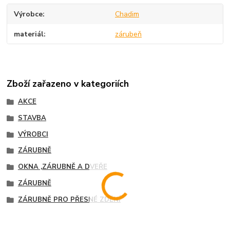
Výrobce
Chadim
materiál
zárubeň
Zboží zařazeno v kategoriích
AKCE
STAVBA
VÝROBCI
ZÁRUBNĚ
OKNA ,ZÁRUBNĚ A DVEŘE
ZÁRUBNĚ
ZÁRUBNĚ PRO PŘESNÉ ZDĚNÍ