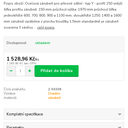
Popis zboží: Ocelová zárubeň pro přesné zdění - typ Y - profil 150 vnější
šířka profilu zárubně: 150 mm průchozí výška: 1970 mm průchozí šířka:
jednokřídlé 600, 700, 800, 900 a 1100 mm, dvoukřídlé 1250, 1400 a 1600
mm zárubně vyrábíme z plechu tloušťky 1,5mm standardně je zárubeň
osazena 3 závěsy ...
celý popis
Dostupnost
skladem
1 528,96 Kč
/
ks
1 263,60 Kč
bez DPH
Přidat do košíku
Číslo produktu:
2-50338
Výrobce:
Chadim
materiál:
zárubeň
Kompletní specifikace
Parametry