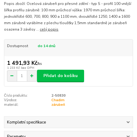
Popis zboží: Ocelová zárubeň pro přesné zdění - typ S - profil 100 vnější
šířka profilu zárubně: 100 mm průchozí výška: 1970 mm průchozí šířka:
jednokřídlé 600, 700, 800, 900 a 1100 mm, dvoukřídlé 1250, 1400 a 1600
mm zárubně vyrábíme z plechu tloušťky 1,5mm standardně je zárubeň
osazena 3 závěsy ...
celý popis
Dostupnost
do 14 dnů
1 491,93 Kč
/
ks
1 233 Kč
bez DPH
Přidat do košíku
Číslo produktu:
2-50830
Výrobce:
Chadim
materiál:
zárubeň
Kompletní specifikace
Parametry