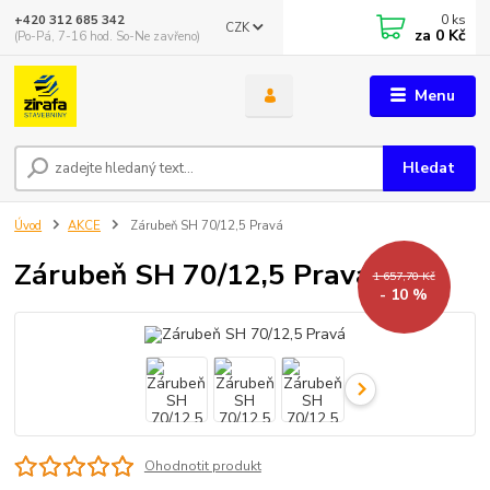
0
ks
+420 312 685 342
CZK
za
0 Kč
(Po-Pá, 7-16 hod. So-Ne zavřeno)
Menu
Hledat
Úvod
AKCE
Zárubeň SH 70/12,5 Pravá
Zárubeň SH 70/12,5 Pravá
1 657,70 Kč
- 10 %
Ohodnotit produkt