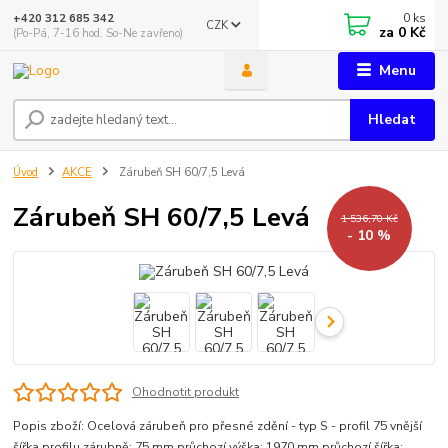
0
ks
+420 312 685 342
CZK
za
0 Kč
(Po-Pá, 7-16 hod. So-Ne zavřeno)
Menu
Hledat
Úvod
AKCE
Zárubeň SH 60/7,5 Levá
Zárubeň SH 60/7,5 Levá
1 536,70 Kč
- 10 %
Ohodnotit produkt
Popis zboží: Ocelová zárubeň pro přesné zdění - typ S - profil 75 vnější
šířka profilu zárubně: 75 mm průchozí výška: 1970 mm průchozí šířka: