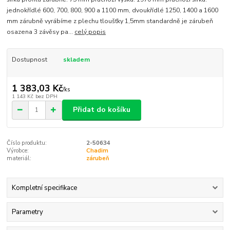
jednokřídlé 600, 700, 800, 900 a 1100 mm, dvoukřídlé 1250, 1400 a 1600
mm zárubně vyrábíme z plechu tloušťky 1,5mm standardně je zárubeň
osazena 3 závěsy pa...
celý popis
Dostupnost
skladem
1 383,03 Kč
/
ks
1 143 Kč
bez DPH
Přidat do košíku
Číslo produktu:
2-50634
Výrobce:
Chadim
materiál:
zárubeň
Kompletní specifikace
Parametry