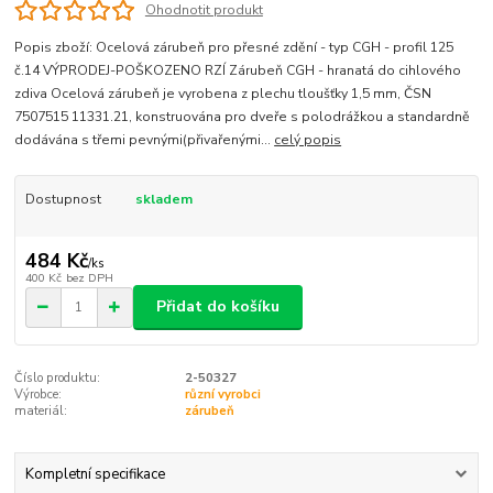
Ohodnotit produkt
Popis zboží: Ocelová zárubeň pro přesné zdění - typ CGH - profil 125
č.14 VÝPRODEJ-POŠKOZENO RZÍ Zárubeň CGH - hranatá do cihlového
zdiva Ocelová zárubeň je vyrobena z plechu tloušťky 1,5 mm, ČSN
7507515 11331.21, konstruována pro dveře s polodrážkou a standardně
dodávána s třemi pevnými(přivařenými...
celý popis
Dostupnost
skladem
484 Kč
/
ks
400 Kč
bez DPH
Přidat do košíku
Číslo produktu:
2-50327
Výrobce:
různí vyrobci
materiál:
zárubeň
Kompletní specifikace