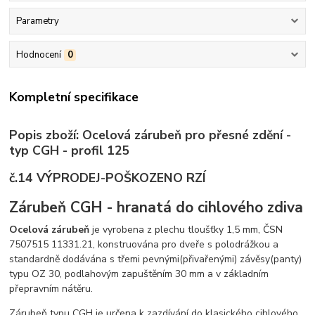
Parametry
Hodnocení
0
Kompletní specifikace
Popis zboží: Ocelová zárubeň pro přesné zdění -
typ CGH - profil 125
č.14 VÝPRODEJ-POŠKOZENO RZÍ
Zárubeň CGH - hranatá do cihlového zdiva
Ocelová zárubeň
je vyrobena z plechu tloušťky 1,5 mm, ČSN
7507515 11331.21, konstruována pro dveře s polodrážkou a
standardně dodávána s třemi pevnými(přivařenými) závěsy(panty)
typu OZ 30, podlahovým zapuštěním 30 mm a v základním
přepravním nátěru.
Zárubeň typu CGH je určena k zazdívání do klasického cihlového