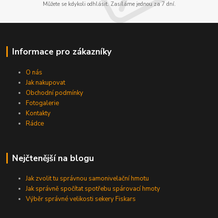
Můžete se kdykoli odhlásit. Zasíláme jednou za 7 dní.
Informace pro zákazníky
O nás
Jak nakupovat
Obchodní podmínky
Fotogalerie
Kontakty
Rádce
Nejčtenější na blogu
Jak zvolit tu správnou samonivelační hmotu
Jak správně spočítat spotřebu spárovací hmoty
Výběr správné velikosti sekery Fiskars