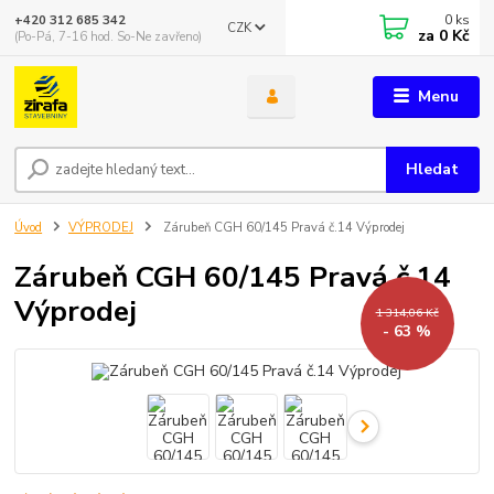
0
ks
+420 312 685 342
CZK
za
0 Kč
(Po-Pá, 7-16 hod. So-Ne zavřeno)
Menu
Hledat
Úvod
VÝPRODEJ
Zárubeň CGH 60/145 Pravá č.14 Výprodej
Zárubeň CGH 60/145 Pravá č.14
Výprodej
1 314,06 Kč
- 63 %