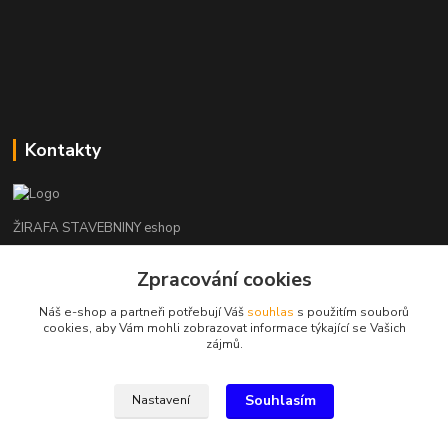
Kontakty
ŽIRAFA STAVEBNINY eshop
+420 312 685 342
Zpracování cookies
(Po-Pá, 7-16 hod. So-Ne zavřeno)
Náš e-shop a partneři potřebují Váš
souhlas
s použitím souborů
cookies, aby Vám mohli zobrazovat informace týkající se Vašich
kladno@zirafa-stavebniny.cz
zájmů.
Souhlasím
Nastavení