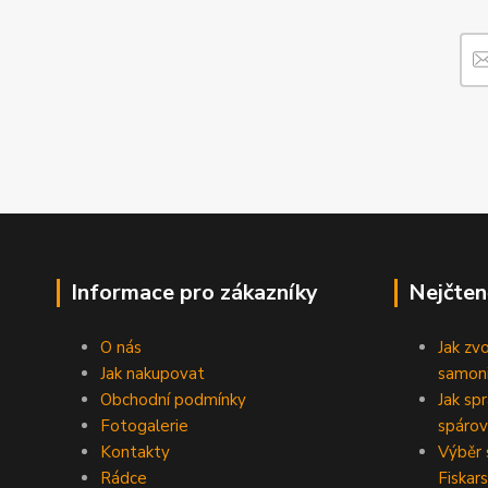
Informace pro zákazníky
Nejčten
O nás
Jak zv
Jak nakupovat
samoni
Obchodní podmínky
Jak sp
Fotogalerie
spárov
Kontakty
Výběr 
Rádce
Fiskars