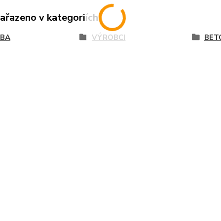
zařazeno v kategoriích
VBA
VÝROBCI
BET