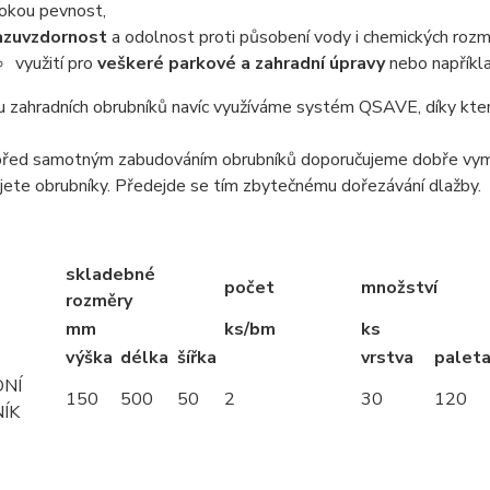
okou pevnost,
azuvzdornost
a odolnost proti působení vody i chemických rozm
využití pro
veškeré parkové a zahradní úpravy
nebo napříkla
 zahradních obrubníků navíc využíváme systém QSAVE, díky kter
před samotným zabudováním obrubníků doporučujeme dobře vyměř
ete obrubníky. Předejde se tím zbytečnému dořezávání dlažby.
skladebné
počet
množství
rozměry
mm
ks/bm
ks
výška
délka
šířka
vrstva
palet
NÍ
150
500
50
2
30
120
ÍK