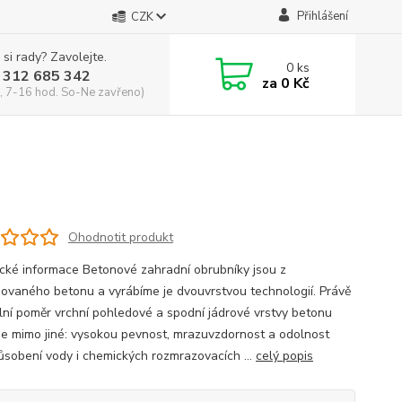
Přihlášení
CZK
 si rady? Zavolejte.
0
ks
 312 685 342
za
0 Kč
, 7-16 hod. So-Ne zavřeno)
Ohodnotit produkt
cké informace Betonové zahradní obrubníky jsou z
isovaného betonu a vyrábíme je dvouvrstvou technologií. Právě
lní poměr vrchní pohledové a spodní jádrové vrstvy betonu
je mimo jiné: vysokou pevnost, mrazuvzdornost a odolnost
působení vody i chemických rozmrazovacích ...
celý popis