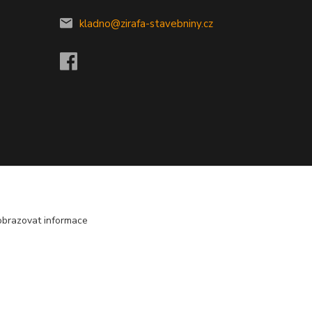
kladno@zirafa-stavebniny.cz
obrazovat informace