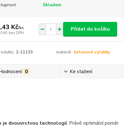
tupnost
Skladem
,43 Kč
/
ks
Přidat do košíku
50 Kč
bez DPH
roduktu:
2-11133
materiál:
betonové výrobky
Hodnocení
0
Ke stažení
 je dvouvrstvou technologií
. Právě optimální poměr