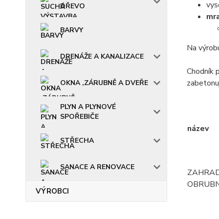
vys
DŘEVO
mr
BARVY
Na výrobu
DRENÁŽE A KANALIZACE
Chodník 
zabetonuj
OKNA ,ZÁRUBNĚ A DVEŘE
PLYN A PLYNOVÉ
SPOŘEBIČE
název
STŘECHA
SANACE A RENOVACE
ZAHRAD
OBRUBN
VÝROBCI