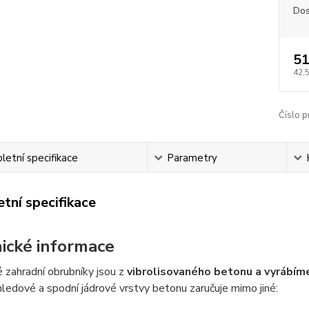
Dos
51
42,
Číslo p
etní specifikace
Parametry
tní specifikace
ické informace
 zahradní obrubníky jsou z
vibrolisovaného betonu a vyrábíme
hledové a spodní jádrové vrstvy betonu zaručuje mimo jiné: