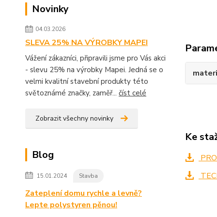
Novinky
04.03.2026
SLEVA 25% NA VÝROBKY MAPEI
Param
Vážení zákazníci, připravili jsme pro Vás akci
- slevu 25% na výrobky Mapei. Jedná se o
materi
velmi kvalitní stavební produkty této
světoznámé značky, zaměř...
číst celé
Zobrazit všechny novinky
Ke sta
Blog
PRO
TECH
15.01.2024
Stavba
Zateplení domu rychle a levně?
Lepte polystyren pěnou!