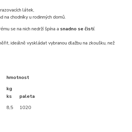
razovacích látek,
d na chodníky u rodinných domů.
ému se na nich nedrží špína a
snadno se čistí
.
it, ideálně vyskládat vybranou dlažbu na zkoušku, než
hmotnost
kg
a
ks
paleta
8,5
1020