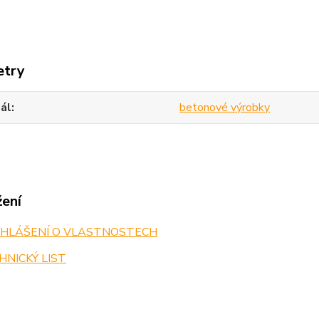
etry
ál
betonové výrobky
žení
HLÁŠENÍ O VLASTNOSTECH
NICKÝ LIST