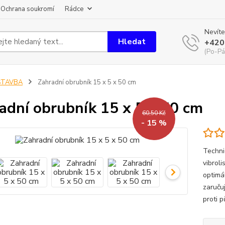
Ochrana soukromí
Rádce
Nevíte
Hledat
+420
(Po-Pá
STAVBA
Zahradní obrubník 15 x 5 x 50 cm
adní obrubník 15 x 5 x 50 cm
60,50 Kč
- 15 %
Techni
vibrol
optimá
zaruču
proti 