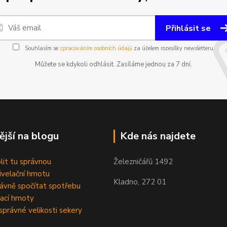
Přihlásit se
Souhlasím se
zpracováním osobních údajů
za účelem rozesílky newsletteru.
Můžete se kdykoli odhlásit. Zasíláme jednou za 7 dní.
ější na blogu
Kde nás najdete
olit tu správnou
Železničářů 1492
velační hmotu
Kladno, 272 01
rávně spočítat spotřebu
ací hmoty
správné velikosti sekery