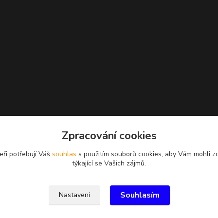
Zpracování cookies
eři potřebují Váš
souhlas
s použitím souborů cookies, aby Vám mohli z
týkající se Vašich zájmů.
Souhlasím
Nastavení