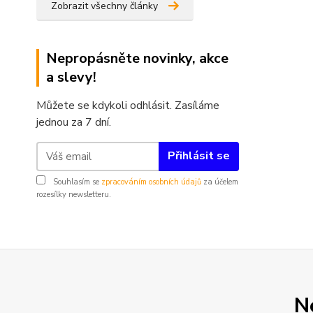
Zobrazit všechny články
Nepropásněte novinky, akce
a slevy!
Můžete se kdykoli odhlásit. Zasíláme
jednou za 7 dní.
Přihlásit se
Souhlasím se
zpracováním osobních údajů
za účelem
rozesílky newsletteru.
N