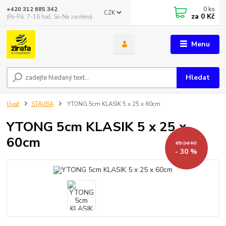
0
ks
+420 312 685 342
CZK
za
0 Kč
(Po-Pá, 7-16 hod. So-Ne zavřeno)
Menu
Hledat
Úvod
STAVBA
YTONG 5cm KLASIK 5 x 25 x 60cm
YTONG 5cm KLASIK 5 x 25 x
60cm
65,34 Kč
- 30 %