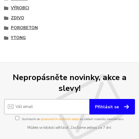
VÝROBCI
ZDIVO
POROBETON
YTONG
Nepropásněte novinky, akce a
slevy!
Přihlásit se
Souhlasím se
zpracováním osobních údajů
za účelem rozesílky newsletteru.
Můžete se kdykoli odhlásit. Zasíláme jednou za 7 dní.