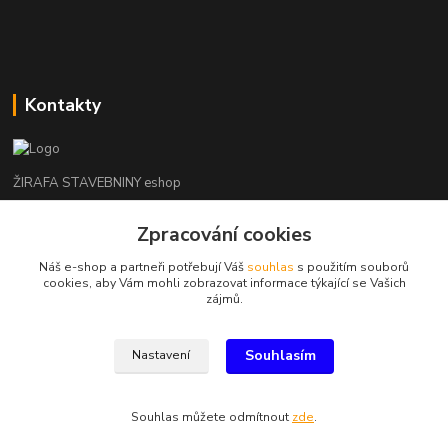
Kontakty
ŽIRAFA STAVEBNINY eshop
+420 312 685 342
Zpracování cookies
(Po-Pá, 7-16 hod. So-Ne zavřeno)
Náš e-shop a partneři potřebují Váš
souhlas
s použitím souborů
cookies, aby Vám mohli zobrazovat informace týkající se Vašich
kladno@zirafa-stavebniny.cz
zájmů.
Souhlasím
Nastavení
Souhlas můžete odmítnout
zde
.