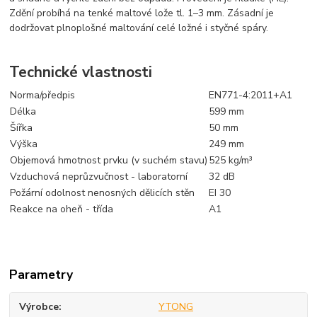
Zdění probíhá na tenké maltové lože tl. 1–3 mm. Zásadní je
dodržovat plnoplošné maltování celé ložné i styčné spáry.
Technické vlastnosti
Norma/předpis
EN771-4:2011+A1
Délka
599 mm
Šířka
50 mm
Výška
249 mm
Objemová hmotnost prvku (v suchém stavu)
525 kg/m³
Vzduchová neprůzvučnost - laboratorní
32 dB
Požární odolnost nenosných dělicích stěn
EI 30
Reakce na oheň - třída
A1
Parametry
Výrobce
YTONG