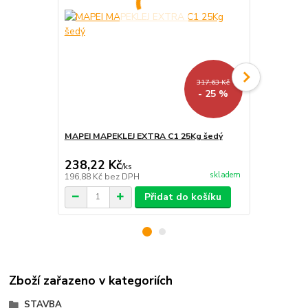
317,63 Kč
- 25 %
MAPEI MAPEKLEJ EXTRA C1 25Kg šedý
Quick-mix S
tenkovrstvé
238,22 Kč
166,62 K
/
ks
skladem
196,88 Kč
bez DPH
137,70 Kč
be
Přidat do košíku
Zboží zařazeno v kategoriích
STAVBA