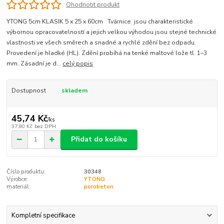
Ohodnotit produkt
YTONG 5cm KLASIK 5 x 25 x 60cm Tvárnice jsou charakteristické
výbornou opracovatelností a jejich velkou výhodou jsou stejné technické
vlastnosti ve všech směrech a snadné a rychlé zdění bez odpadu.
Provedení je hladké (HL). Zdění probíhá na tenké maltové lože tl. 1–3
mm. Zásadní je d...
celý popis
Dostupnost
skladem
45,74 Kč
/
ks
37,80 Kč
bez DPH
Přidat do košíku
Číslo produktu:
30348
Výrobce:
YTONG
materiál:
porobeton
Kompletní specifikace