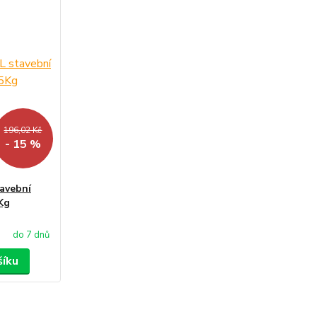
196,02 Kč
- 15 %
avební
Kg
do 7 dnů
šíku