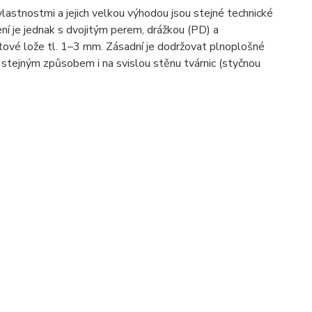
lastnostmi a jejich velkou výhodou jsou stejné technické
í je jednak s dvojitým perem, drážkou (PD) a
ové lože tl. 1–3 mm. Zásadní je dodržovat plnoplošné
a stejným způsobem i na svislou stěnu tvárnic (styčnou