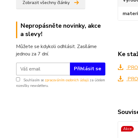
Výrob
Zobrazit všechny články
materi
Nepropásněte novinky, akce
a slevy!
Můžete se kdykoli odhlásit. Zasíláme
Ke sta
jednou za 7 dní.
PRO
Přihlásit se
PRO
Souhlasím se
zpracováním osobních údajů
za účelem
rozesílky newsletteru.
Souvise
Akce