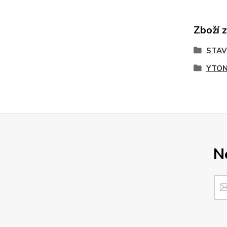
Zboží 
STA
YTO
N