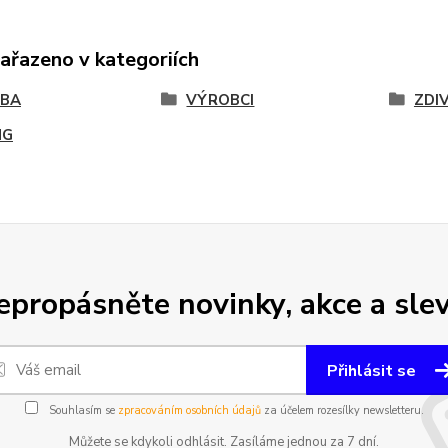
zařazeno v kategoriích
VBA
VÝROBCI
ZDI
NG
epropásněte novinky, akce a slev
Přihlásit se
Souhlasím se
zpracováním osobních údajů
za účelem rozesílky newsletteru.
Můžete se kdykoli odhlásit. Zasíláme jednou za 7 dní.