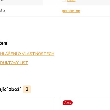
ce
YTONG
ál
porobeton
žení
HLÁŠENÍ O VLASTNOSTECH
DUKTOVÝ LIST
jící zboží
2
Akce