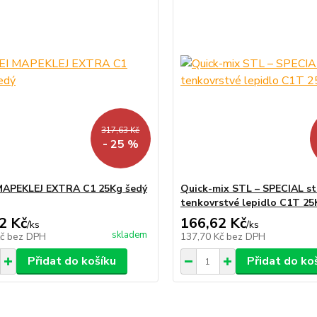
317,63 Kč
- 25 %
MAPEKLEJ EXTRA C1 25Kg šedý
Quick-mix STL – SPECIAL st
tenkovrstvé lepidlo C1T 25
2 Kč
166,62 Kč
/
ks
/
ks
skladem
Kč
bez DPH
137,70 Kč
bez DPH
Přidat do košíku
Přidat do ko