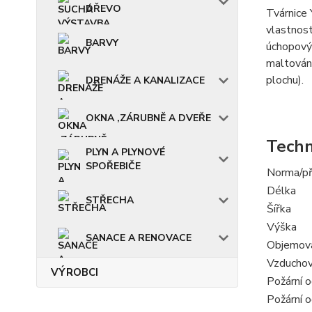
DŘEVO
Tvárnice 
vlastnost
BARVY
úchopovým
maltování
plochu).
DRENÁŽE A KANALIZACE
OKNA ,ZÁRUBNĚ A DVEŘE
Techn
PLYN A PLYNOVÉ
SPOŘEBIČE
Norma/př
Délka
STŘECHA
Šířka
Výška
SANACE A RENOVACE
Objemová
Vzduchov
VÝROBCI
Požární o
Požární o