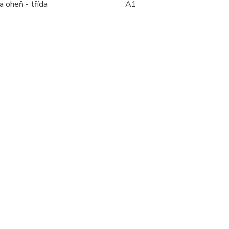
 oheň - třída
A1