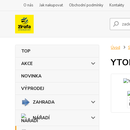
O nás
Jak nakupovat
Obchodní podmínky
Kontakty
Úvod
TOP
YTON
AKCE
NOVINKA
VÝPRODEJ
ZAHRADA
NÁŘADÍ