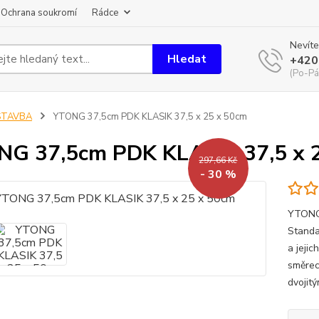
Ochrana soukromí
Rádce
Nevíte
Hledat
+420
(Po-Pá
STAVBA
YTONG 37,5cm PDK KLASIK 37,5 x 25 x 50cm
G 37,5cm PDK KLASIK 37,5 x 
297,66 Kč
- 30 %
YTONG 
Standa
a jeji
směrec
dvojit