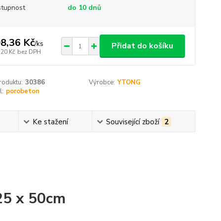
tupnost
do 10 dnů
8,36 Kč
/
ks
Přidat do košíku
,20 Kč
bez DPH
roduktu:
30386
Výrobce:
YTONG
l:
porobeton
Ke stažení
Související zboží
2
25 x 50cm