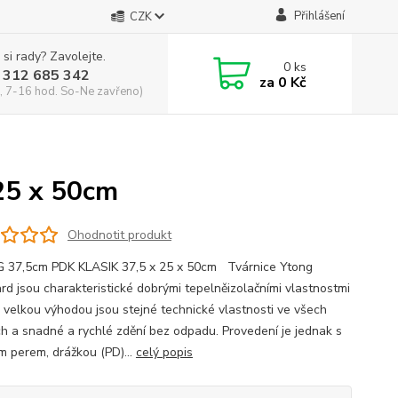
Přihlášení
CZK
 si rady? Zavolejte.
0
ks
 312 685 342
za
0 Kč
, 7-16 hod. So-Ne zavřeno)
25 x 50cm
Ohodnotit produkt
37,5cm PDK KLASIK 37,5 x 25 x 50cm Tvárnice Ytong
rd jsou charakteristické dobrými tepelněizolačními vlastnostmi
ch velkou výhodou jsou stejné technické vlastnosti ve všech
h a snadné a rychlé zdění bez odpadu. Provedení je jednak s
ým perem, drážkou (PD)...
celý popis