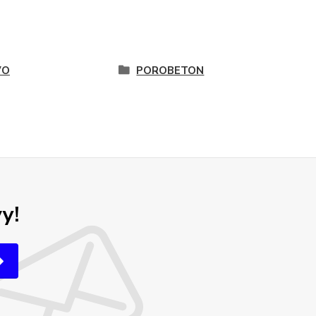
VO
POROBETON
y!