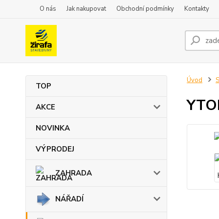
O nás
Jak nakupovat
Obchodní podmínky
Kontakty
Úvod
TOP
YTO
AKCE
NOVINKA
VÝPRODEJ
ZAHRADA
NÁŘADÍ