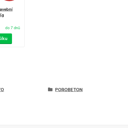
avební
Kg
do 7 dnů
šíku
VO
POROBETON