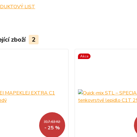
DUKTOVÝ LIST
jící zboží
2
Akce
317,63 Kč
- 25 %