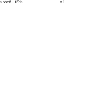
 oheň - třída
A1