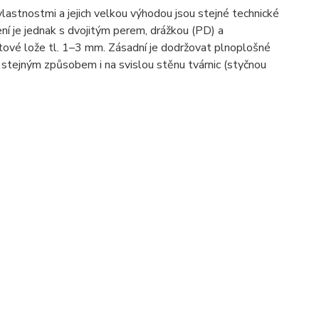
lastnostmi a jejich velkou výhodou jsou stejné technické
í je jednak s dvojitým perem, drážkou (PD) a
ové lože tl. 1–3 mm. Zásadní je dodržovat plnoplošné
a stejným způsobem i na svislou stěnu tvárnic (styčnou