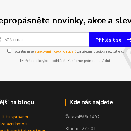
epropásněte novinky, akce a slev
Přihlásit se
Souhlasím se
zpracováním osobních údajů
za účelem rozesílky newsletteru.
Můžete se kdykoli odhlásit. Zasíláme jednou za 7 dní.
ější na blogu
Kde nás najdete
olit tu správnou
Železničářů 1492
velační hmotu
Kladno, 272 01