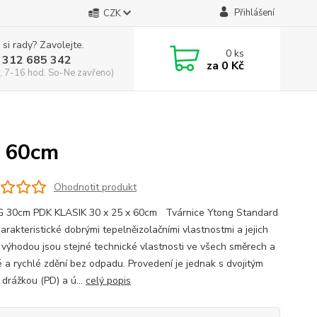
Přihlášení
CZK
 si rady? Zavolejte.
0
ks
 312 685 342
za
0 Kč
, 7-16 hod. So-Ne zavřeno)
x 60cm
Ohodnotit produkt
30cm PDK KLASIK 30 x 25 x 60cm Tvárnice Ytong Standard
arakteristické dobrými tepelněizolačními vlastnostmi a jejich
 výhodou jsou stejné technické vlastnosti ve všech směrech a
 a rychlé zdění bez odpadu. Provedení je jednak s dvojitým
 drážkou (PD) a ú...
celý popis