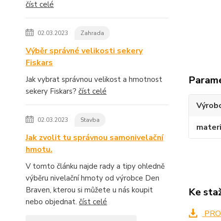
číst celé
02.03.2023
Zahrada
Výběr správné velikosti sekery
Fiskars
Param
Jak vybrat správnou velikost a hmotnost
sekery Fiskars?
číst celé
Výrob
02.03.2023
Stavba
materi
Jak zvolit tu správnou samonivelační
hmotu.
V tomto článku najde rady a tipy ohledně
výběru nivelační hmoty od výrobce Den
Braven, kterou si můžete u nás koupit
Ke sta
nebo objednat.
číst celé
PRO