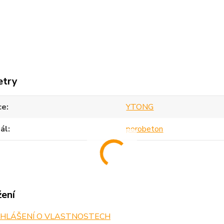
etry
ce
YTONG
ál
porobeton
žení
HLÁŠENÍ O VLASTNOSTECH