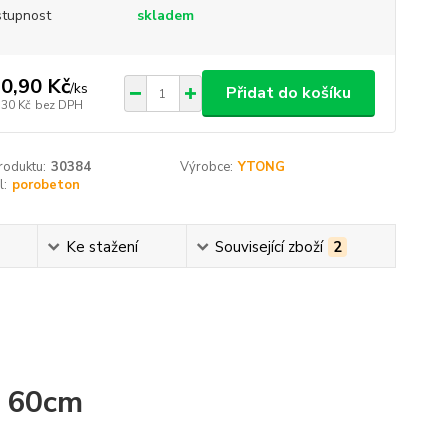
tupnost
skladem
0,90 Kč
/
ks
Přidat do košíku
,30 Kč
bez DPH
roduktu:
30384
Výrobce:
YTONG
l:
porobeton
Ke stažení
Související zboží
2
x 60cm