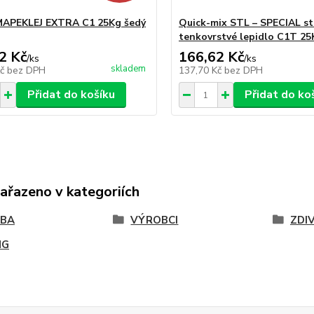
MAPEKLEJ EXTRA C1 25Kg šedý
Quick-mix STL – SPECIAL st
tenkovrstvé lepidlo C1T 25
2 Kč
166,62 Kč
/
ks
/
ks
skladem
Kč
bez DPH
137,70 Kč
bez DPH
Přidat do košíku
Přidat do ko
zařazeno v kategoriích
VBA
VÝROBCI
ZDI
NG