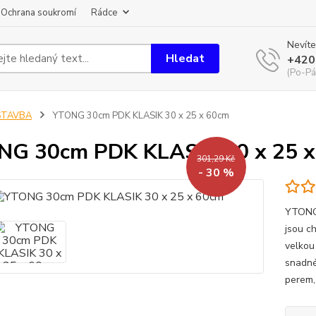
Ochrana soukromí
Rádce
Nevíte
Hledat
+420
(Po-Pá
STAVBA
YTONG 30cm PDK KLASIK 30 x 25 x 60cm
NG 30cm PDK KLASIK 30 x 25 
301,29 Kč
- 30 %
YTONG 
jsou ch
velkou
snadné
perem,