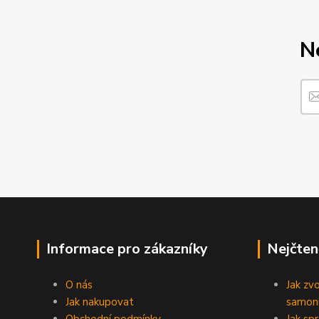
N
Informace pro zákazníky
Nejčten
O nás
Jak zv
Jak nakupovat
samoni