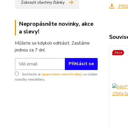
Zobrazit všechny články
PRO
Nepropásněte novinky, akce
a slevy!
Souvise
Můžete se kdykoli odhlásit. Zasíláme
jednou za 7 dní.
Akce
Přihlásit se
Souhlasím se
zpracováním osobních údajů
za účelem
rozesílky newsletteru.