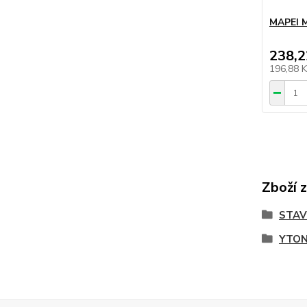
MAPEI 
238,2
196,88 
Zboží 
STA
YTO