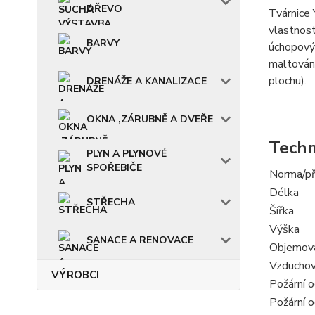
DŘEVO
Tvárnice 
vlastnost
BARVY
úchopovým
maltování
plochu).
DRENÁŽE A KANALIZACE
OKNA ,ZÁRUBNĚ A DVEŘE
Techn
PLYN A PLYNOVÉ
SPOŘEBIČE
Norma/př
Délka
STŘECHA
Šířka
Výška
SANACE A RENOVACE
Objemová
Vzduchov
VÝROBCI
Požární o
Požární o