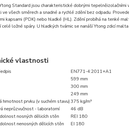
Ytong Standard jsou charakteristické dobrými tepelněizolačními v
i ve všech směrech a snadné a rychlé zdění bez odpadu. Proveden
i kapsami (PDK) nebo hladké (HL). Zdění probíhá na tenké malt
 celé ložné spáry. U hladkých tvárnic se nanáší Ytong zdicí malt
ické vlastnosti
edpis
EN771-4:2011+A1
599 mm
300 mm
249 mm
 hmotnost prvku (v suchém stavu)
375 kg/m³
á neprůzvučnost - laboratorní
46 dB
dolnost nosných dělicích stěn
REI 180
dolnost nenosných dělicích stěn
EI 180