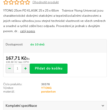
Ohodnotit produkt
YTONG 25cm PD KLASIK 25 x 25 x 60cm Tvárnice Ytong Univerzal jsou
charakteristické dobrými statickými a tepelněizolačními vlastnostmi a
jejich velkou výhodou jsou stejné technické vlastnosti ve všech směrech
a snadné a rychlé zdění bez odpadu. Provedení je jednak s dvojitým
perem, dr...
celý popis
Dostupnost
do 10 dnů
167,71 Kč
/
ks
138,60 Kč
bez DPH
Přidat do košíku
Číslo produktu:
30376
Výrobce:
YTONG
materiál:
porobeton
Kompletní specifikace