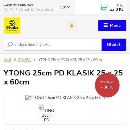
0
ks
+420 312 685 342
CZK
za
0 Kč
(Po-Pá, 7-16 hod. So-Ne zavřeno)
Menu
Hledat
Úvod
STAVBA
YTONG 25cm PD KLASIK 25 x 25 x 60cm
YTONG 25cm PD KLASIK 25 x 25
x 60cm
239,58 Kč
- 30 %