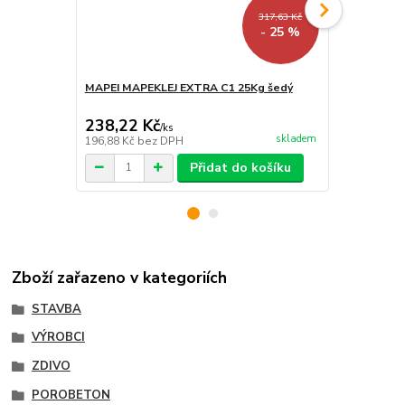
317,63 Kč
- 25 %
MAPEI MAPEKLEJ EXTRA C1 25Kg šedý
Quick-mix S
tenkovrstvé
238,22 Kč
166,62 K
/
ks
skladem
196,88 Kč
bez DPH
137,70 Kč
be
Přidat do košíku
Zboží zařazeno v kategoriích
STAVBA
VÝROBCI
ZDIVO
POROBETON