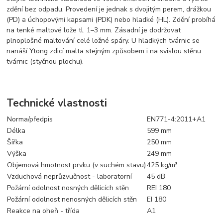
zdění bez odpadu. Provedení je jednak s dvojitým perem, drážkou
(PD) a úchopovými kapsami (PDK) nebo hladké (HL). Zdění probíhá
na tenké maltové lože tl. 1–3 mm. Zásadní je dodržovat
plnoplošné maltování celé ložné spáry. U hladkých tvárnic se
nanáší Ytong zdicí malta stejným způsobem i na svislou stěnu
tvárnic (styčnou plochu).
Technické vlastnosti
Norma/předpis
EN771-4:2011+A1
Délka
599 mm
Šířka
250 mm
Výška
249 mm
Objemová hmotnost prvku (v suchém stavu)
425 kg/m³
Vzduchová neprůzvučnost - laboratorní
45 dB
Požární odolnost nosných dělicích stěn
REI 180
Požární odolnost nenosných dělicích stěn
EI 180
Reakce na oheň - třída
A1