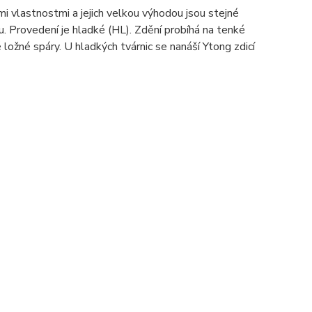
mi vlastnostmi a jejich velkou výhodou jsou stejné
. Provedení je hladké (HL). Zdění probíhá na tenké
ožné spáry. U hladkých tvárnic se nanáší Ytong zdicí