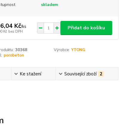
tupnost
skladem
6,04 Kč
/
ks
Přidat do košíku
90 Kč
bez DPH
roduktu:
30368
Výrobce:
YTONG
l:
porobeton
Ke stažení
Související zboží
2
m