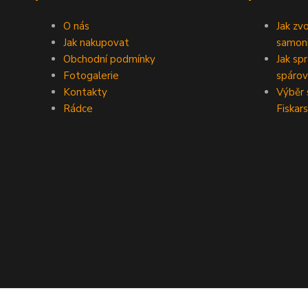
O nás
Jak zv
Jak nakupovat
samoni
Obchodní podmínky
Jak sp
Fotogalerie
spárov
Kontakty
Výběr 
Rádce
Fiskars