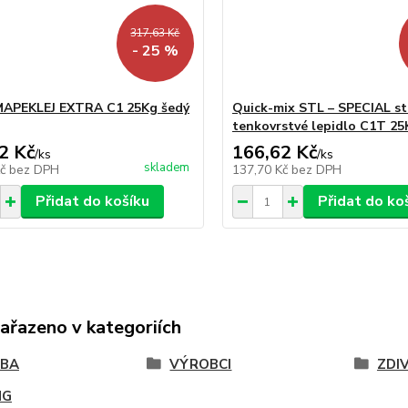
317,63 Kč
- 25 %
MAPEKLEJ EXTRA C1 25Kg šedý
Quick-mix STL – SPECIAL st
tenkovrstvé lepidlo C1T 25
2 Kč
166,62 Kč
/
ks
/
ks
skladem
Kč
bez DPH
137,70 Kč
bez DPH
Přidat do košíku
Přidat do ko
zařazeno v kategoriích
VBA
VÝROBCI
ZDI
NG