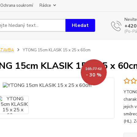
Ochrana soukromí
Rádce
Nevíte
Hledat
+420
(Po-Pá
STAVBA
YTONG 15cm KLASIK 15 x 25 x 60cm
G 15cm KLASIK 15 x 25 x 60c
165,77 Kč
- 30 %
YTONG 
charak
jejich
směrec
(HL). Z