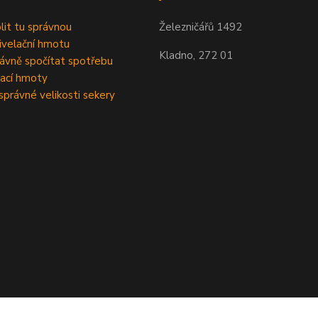
olit tu správnou
Železničářů 1492
velační hmotu
Kladno, 272 01
rávně spočítat spotřebu
ací hmoty
správné velikosti sekery