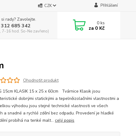
Přihlášení
CZK
 si rady? Zavolejte.
0
ks
 312 685 342
za
0 Kč
, 7-16 hod. So-Ne zavřeno)
m
Ohodnotit produkt
15cm KLASIK 15 x 25 x 60cm Tvárnice Klasik jsou
teristické dobrými statickými a tepelněizolačními vlastnostmi a
 velkou výhodou jsou stejné technické vlastnosti ve všech
h a snadné a rychlé zdění bez odpadu. Provedení je hladké
dění probíhá na tenké malt...
celý popis