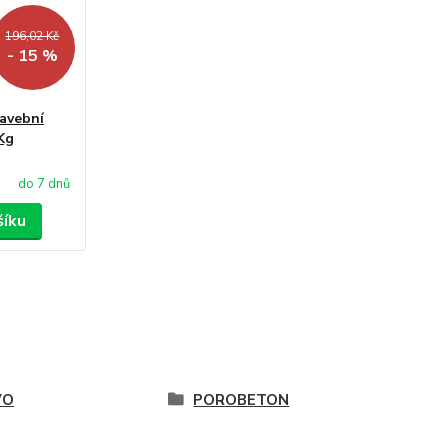
196,02 Kč
- 15 %
avební
Kg
do 7 dnů
šíku
VO
POROBETON