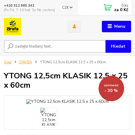
0
ks
+420 312 685 342
CZK
za
0 Kč
(Po-Pá, 7-16 hod. So-Ne zavřeno)
Menu
Hledat
Úvod
STAVBA
YTONG 12,5cm KLASIK 12,5 x 25 x 60cm
YTONG 12,5cm KLASIK 12,5 x 25
x 60cm
137,94 Kč
- 30 %