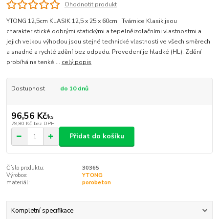
Ohodnotit produkt
YTONG 12,5cm KLASIK 12,5 x 25 x 60cm Tvárnice Klasik jsou
charakteristické dobrými statickými a tepelněizolačními vlastnostmi a
jejich velkou výhodou jsou stejné technické vlastnosti ve všech směrech
a snadné a rychlé zdění bez odpadu. Provedení je hladké (HL). Zdění
probíhá na tenké ...
celý popis
Dostupnost
do 10 dnů
96,56 Kč
/
ks
79,80 Kč
bez DPH
Přidat do košíku
Číslo produktu:
30365
Výrobce:
YTONG
materiál:
porobeton
Kompletní specifikace