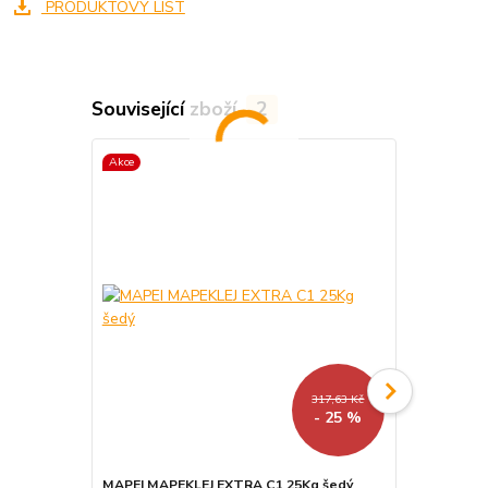
PRODUKTOVÝ LIST
Související zboží
2
Akce
Akce
317,63 Kč
- 25 %
MAPEI MAPEKLEJ EXTRA C1 25Kg šedý
Quick-mix S