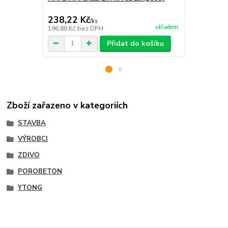
tenkovrstvé
238,22 Kč
166,62 K
/
ks
skladem
196,88 Kč
bez DPH
137,70 Kč
be
Přidat do košíku
Zboží zařazeno v kategoriích
STAVBA
VÝROBCI
ZDIVO
POROBETON
YTONG