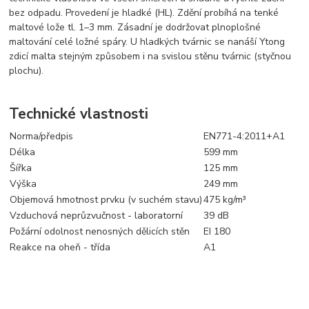
bez odpadu. Provedení je hladké (HL). Zdění probíhá na tenké
maltové lože tl. 1–3 mm. Zásadní je dodržovat plnoplošné
maltování celé ložné spáry. U hladkých tvárnic se nanáší Ytong
zdicí malta stejným způsobem i na svislou stěnu tvárnic (styčnou
plochu).
Technické vlastnosti
Norma/předpis
EN771-4:2011+A1
Délka
599 mm
Šířka
125 mm
Výška
249 mm
Objemová hmotnost prvku (v suchém stavu)
475 kg/m³
Vzduchová neprůzvučnost - laboratorní
39 dB
Požární odolnost nenosných dělicích stěn
EI 180
Reakce na oheň - třída
A1