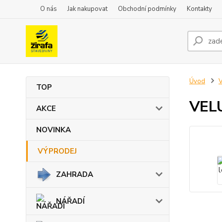
O nás
Jak nakupovat
Obchodní podmínky
Kontakty
Úvod
TOP
VEL
AKCE
NOVINKA
VÝPRODEJ
ZAHRADA
NÁŘADÍ