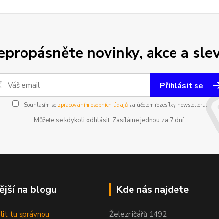
epropásněte novinky, akce a slev
Přihlásit se
Souhlasím se
zpracováním osobních údajů
za účelem rozesílky newsletteru.
Můžete se kdykoli odhlásit. Zasíláme jednou za 7 dní.
ější na blogu
Kde nás najdete
olit tu správnou
Železničářů 1492