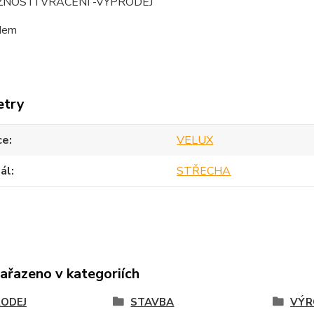
ŽNOSTÍ VRÁCENÍ -VÝPRODEJ
dem
etry
ce
VELUX
ál
STŘECHA
zařazeno v kategoriích
ODEJ
STAVBA
VÝR