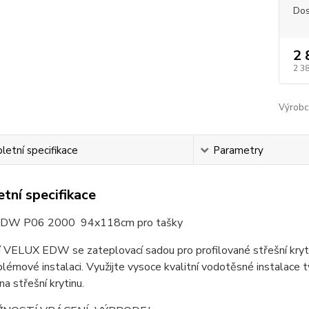
Dos
2 
2 3
Výrobc
etní specifikace
Parametry
tní specifikace
DW P06 2000 94x118cm pro tašky
VELUX EDW se zateplovací sadou pro profilované střešní krytin
lémové instalaci. Využijte vysoce kvalitní vodotěsné instalace 
na střešní krytinu.