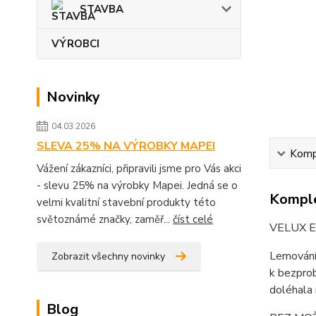
STAVBA
VÝROBCI
Novinky
04.03.2026
SLEVA 25% NA VÝROBKY MAPEI
Kompl
Vážení zákazníci, připravili jsme pro Vás akci
- slevu 25% na výrobky Mapei. Jedná se o
Komple
velmi kvalitní stavební produkty této
světoznámé značky, zaměř...
číst celé
VELUX E
Lemování 
Zobrazit všechny novinky
k bezprob
doléhala 
Blog