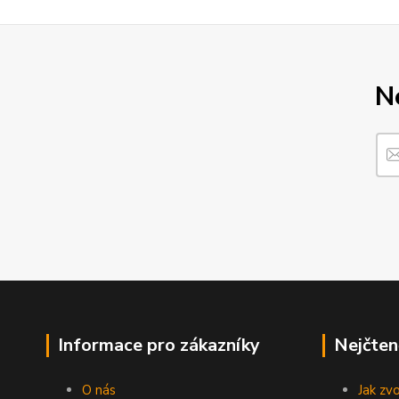
N
Informace pro zákazníky
Nejčten
O nás
Jak zv