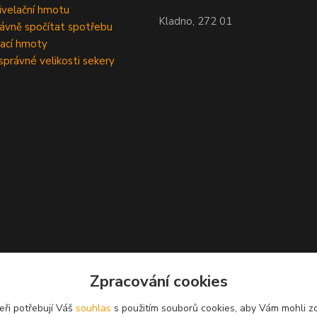
velační hmotu
Kladno, 272 01
rávně spočítat spotřebu
ací hmoty
správné velikosti sekery
Zpracování cookies
eři potřebují Váš
souhlas
s použitím souborů cookies, aby Vám mohli z