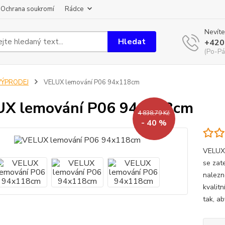
Ochrana soukromí
Rádce
Nevíte
Hledat
+420
(Po-Pá
VÝPRODEJ
VELUX lemování P06 94x118cm
UX lemování P06 94x118cm
4 838,79 Kč
- 40 %
VELUX
se zate
nalezn
kvalit
tak, ab