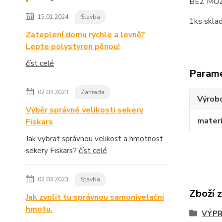
BEZ MO
15.01.2024
Stavba
1ks skla
Zateplení domu rychle a levně?
Lepte polystyren pěnou!
číst celé
Param
02.03.2023
Zahrada
Výrob
Výběr správné velikosti sekery
materi
Fiskars
Jak vybrat správnou velikost a hmotnost
sekery Fiskars?
číst celé
02.03.2023
Stavba
Zboží 
Jak zvolit tu správnou samonivelační
hmotu.
VÝPR