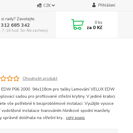
Přihlášení
CZK
 si rady? Zavolejte.
0
ks
 312 685 342
za
0 Kč
, 7-16 hod. So-Ne zavřeno)
Ohodnotit produkt
 EDW P06 2000 94x118cm pro tašky Lemování VELUX EDW
plovací sadou pro profilované střešní krytiny. V jediné krabici
ete vše potřebné k bezproblémové instalaci. Využijte vysoce
ní vodotěsné instalace tvarováním hliníkové spodní manžety
y správně doléhala na střešní kry...
celý popis