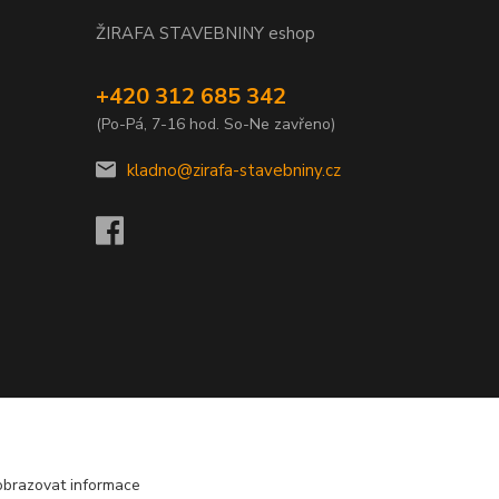
ŽIRAFA STAVEBNINY eshop
+420 312 685 342
(Po-Pá, 7-16 hod. So-Ne zavřeno)
kladno@zirafa-stavebniny.cz
obrazovat informace