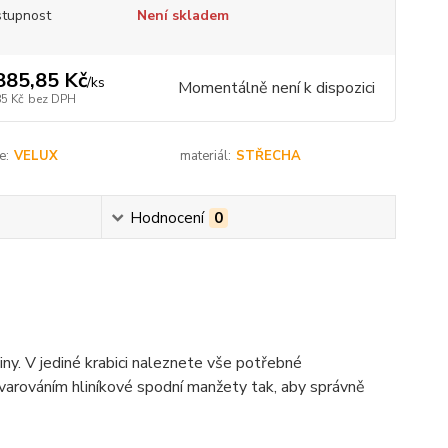
tupnost
Není skladem
885,85 Kč
/
ks
Momentálně není k dispozici
85 Kč
bez DPH
e:
VELUX
materiál:
STŘECHA
Hodnocení
0
y. V jediné krabici naleznete vše potřebné
tvarováním hliníkové spodní manžety tak, aby správně