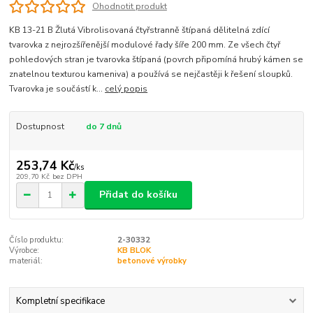
Ohodnotit produkt
KB 13-21 B Žlutá Vibrolisovaná čtyřstranně štípaná dělitelná zdící
tvarovka z nejrozšířenější modulové řady šíře 200 mm. Ze všech čtyř
pohledových stran je tvarovka štípaná (povrch připomíná hrubý kámen se
znatelnou texturou kameniva) a používá se nejčastěji k řešení sloupků.
Tvarovka je součástí k...
celý popis
Dostupnost
do 7 dnů
253,74 Kč
/
ks
209,70 Kč
bez DPH
Přidat do košíku
Číslo produktu:
2-30332
Výrobce:
KB BLOK
materiál:
betonové výrobky
Kompletní specifikace