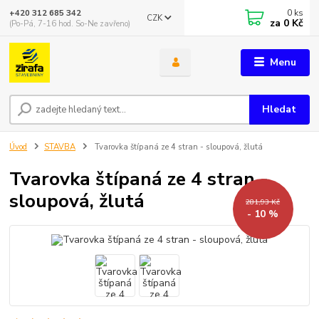
0
ks
+420 312 685 342
CZK
za
0 Kč
(Po-Pá, 7-16 hod. So-Ne zavřeno)
Menu
Hledat
Úvod
STAVBA
Tvarovka štípaná ze 4 stran - sloupová, žlutá
Tvarovka štípaná ze 4 stran -
sloupová, žlutá
281,93 Kč
- 10 %