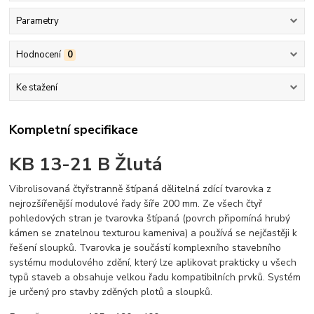
Parametry
Hodnocení
0
Ke stažení
Kompletní specifikace
KB 13-21 B Žlutá
Vibrolisovaná čtyřstranně štípaná dělitelná zdící tvarovka z
nejrozšířenější modulové řady šíře 200 mm. Ze všech čtyř
pohledových stran je tvarovka štípaná (povrch připomíná hrubý
kámen se znatelnou texturou kameniva) a používá se nejčastěji k
řešení sloupků. Tvarovka je součástí komplexního stavebního
systému modulového zdění, který lze aplikovat prakticky u všech
typů staveb a obsahuje velkou řadu kompatibilních prvků. Systém
je určený pro stavby zděných plotů a sloupků.