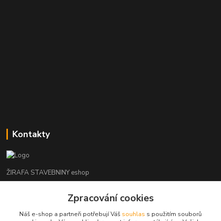
Kontakty
ŽIRAFA STAVEBNINY eshop
+420 312 685 342
Zpracování cookies
(Po-Pá, 7-16 hod. So-Ne zavřeno)
Náš e-shop a partneři potřebují Váš
souhlas
s použitím souborů