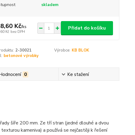
tupnost
skladem
8,60 Kč
/
ks
Přidat do košíku
,60 Kč
bez DPH
roduktu:
2-30021
Výrobce:
KB BLOK
l:
betonové výrobky
Hodnocení
0
Ke stažení
 řady šíře 200 mm. Ze tří stran (jedné dlouhé a dvou
texturou kameniva) a používá se nejčastěji k řešení