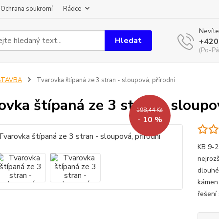
Ochrana soukromí
Rádce
Nevíte
Hledat
+420
(Po-Pá
STAVBA
Tvarovka štípaná ze 3 stran - sloupová, přírodní
ovka štípaná ze 3 stran - sloupo
198,44 Kč
- 10 %
KB 9-21
nejroz
dlouhé
kámen 
řešení