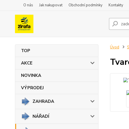
O nás
Jak nakupovat
Obchodní podmínky
Kontakty
Úvod
TOP
Tvar
AKCE
NOVINKA
VÝPRODEJ
ZAHRADA
NÁŘADÍ