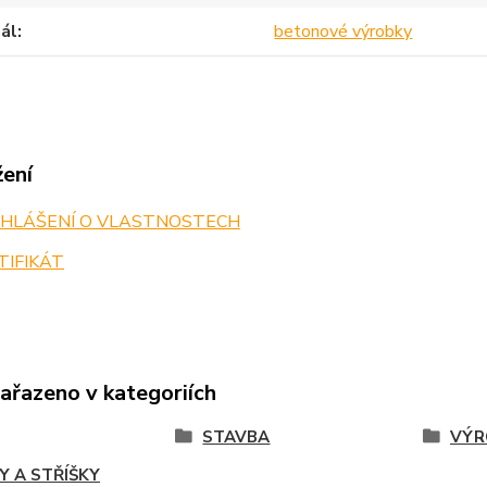
ál
betonové výrobky
žení
HLÁŠENÍ O VLASTNOSTECH
TIFIKÁT
zařazeno v kategoriích
STAVBA
VÝR
Y A STŘÍŠKY