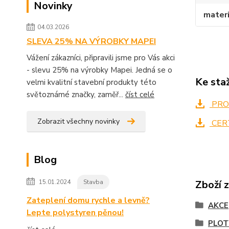
Novinky
materi
04.03.2026
SLEVA 25% NA VÝROBKY MAPEI
Vážení zákazníci, připravili jsme pro Vás akci
- slevu 25% na výrobky Mapei. Jedná se o
Ke sta
velmi kvalitní stavební produkty této
světoznámé značky, zaměř...
číst celé
PRO
Zobrazit všechny novinky
CER
Blog
15.01.2024
Stavba
Zboží 
Zateplení domu rychle a levně?
AKCE
Lepte polystyren pěnou!
PLOT