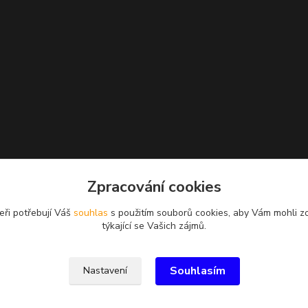
Zpracování cookies
eři potřebují Váš
souhlas
s použitím souborů cookies, aby Vám mohli z
týkající se Vašich zájmů.
Souhlasím
Nastavení