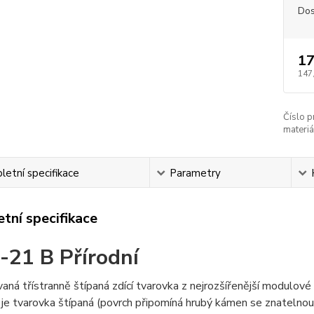
Dos
17
147
Číslo p
materiá
etní specifikace
Parametry
tní specifikace
-21 B Přírodní
vaná třístranně štípaná zdící tvarovka z nejrozšířenější modulové
 je tvarovka štípaná (povrch připomíná hrubý kámen se znatelnou 