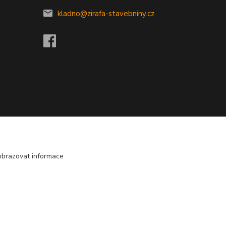
kladno@zirafa-stavebniny.cz
obrazovat informace