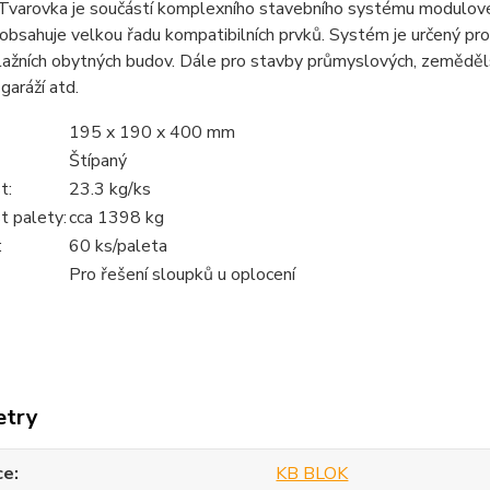
Tvarovka je součástí komplexního stavebního systému modulovéh
obsahuje velkou řadu kompatibilních prvků. Systém je určený pr
ažních obytných budov. Dále pro stavby průmyslových, zemědělsk
garáží atd.
195 x 190 x 400 mm
Štípaný
t:
23.3 kg/ks
 palety:
cca 1398 kg
:
60 ks/paleta
Pro řešení sloupků u oplocení
etry
ce
KB BLOK