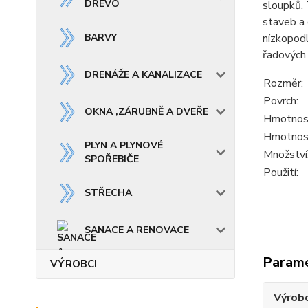
DŘEVO
sloupků. 
staveb a 
BARVY
nízkopodl
řadových 
DRENÁŽE A KANALIZACE
Rozměr:
Povrch:
OKNA ,ZÁRUBNĚ A DVEŘE
Hmotnos
Hmotnost
PLYN A PLYNOVÉ
Množství
SPOŘEBIČE
Použití:
STŘECHA
SANACE A RENOVACE
Param
VÝROBCI
Výrob