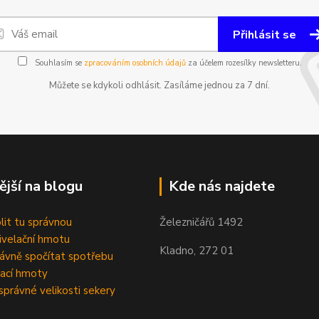
Přihlásit se
Souhlasím se
zpracováním osobních údajů
za účelem rozesílky newsletteru.
Můžete se kdykoli odhlásit. Zasíláme jednou za 7 dní.
ější na blogu
Kde nás najdete
olit tu správnou
Železničářů 1492
velační hmotu
Kladno, 272 01
rávně spočítat spotřebu
ací hmoty
správné velikosti sekery