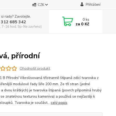
Přihlášení
CZK
 si rady? Zavolejte.
0
ks
 312 685 342
za
0 Kč
, 7-16 hod. So-Ne zavřeno)
vá, přírodní
Ohodnotit produkt
 B Přírodní Vibrolisovaná třístranně štípaná zdící tvarovka z
šířenější modulové řady šíře 200 mm. Ze tří stran (jedné
 a dvou krátkých) je tvarovka štípaná (povrch připomíná hrubý
se znatelnou texturou kameniva) a používá se nejčastěji k
 sloupků. Tvarovka je součást...
celý popis