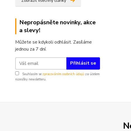
Zobrazit všechny články
Nepropásněte novinky, akce
a slevy!
Můžete se kdykoli odhlásit. Zasíláme
jednou za 7 dní.
Přihlásit se
Souhlasím se
zpracováním osobních údajů
za účelem
rozesílky newsletteru.
N