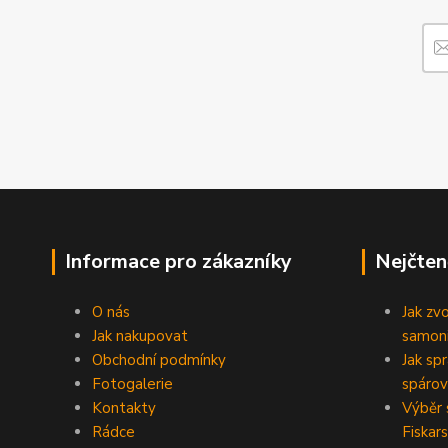
Informace pro zákazníky
Nejčten
O nás
Jak zv
Jak nakupovat
samoni
Obchodní podmínky
Jak sp
Fotogalerie
spárov
Kontakty
Výběr 
Rádce
Fiskars