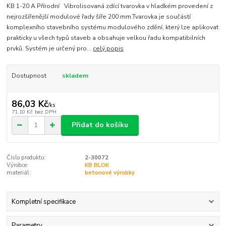
KB 1-20 A Přírodní Vibrolisovaná zdící tvarovka v hladkém provedení z
nejrozšířenější modulové řady šíře 200 mm.Tvarovka je součástí
komplexního stavebního systému modulového zdění, který lze aplikovat
prakticky u všech typů staveb a obsahuje velkou řadu kompatibilních
prvků. Systém je určený pro...
celý popis
Dostupnost
skladem
86,03 Kč
/
ks
71,10 Kč
bez DPH
Přidat do košíku
Číslo produktu:
2-30072
Výrobce:
KB BLOK
materiál:
betonové výrobky
Kompletní specifikace
Parametry