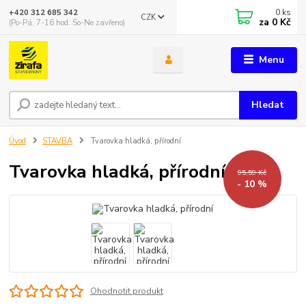
0
ks
+420 312 685 342
CZK
za
0 Kč
(Po-Pá, 7-16 hod. So-Ne zavřeno)
Menu
Hledat
Úvod
STAVBA
Tvarovka hladká, přírodní
Tvarovka hladká, přírodní
95,59 Kč
- 10 %
Ohodnotit produkt