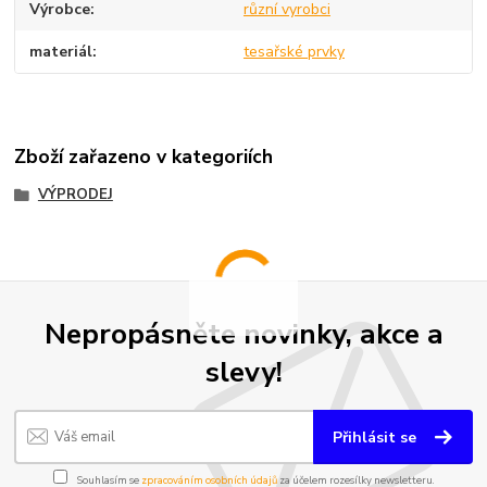
Výrobce
různí vyrobci
materiál
tesařské prvky
Zboží zařazeno v kategoriích
VÝPRODEJ
Nepropásněte novinky, akce a
slevy!
Přihlásit se
Souhlasím se
zpracováním osobních údajů
za účelem rozesílky newsletteru.