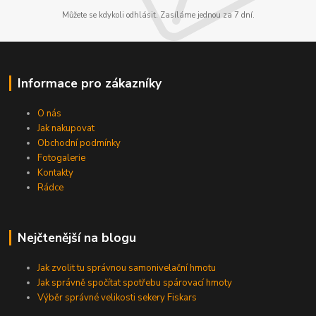
Můžete se kdykoli odhlásit. Zasíláme jednou za 7 dní.
Informace pro zákazníky
O nás
Jak nakupovat
Obchodní podmínky
Fotogalerie
Kontakty
Rádce
Nejčtenější na blogu
Jak zvolit tu správnou samonivelační hmotu
Jak správně spočítat spotřebu spárovací hmoty
Výběr správné velikosti sekery Fiskars