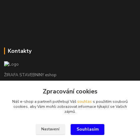
Kontakty
ŽIRAFA STAVEBNINY eshop
+420 312 685 342
Zpracování cookies
(Po-Pá, 7-16 hod. So-Ne zavřeno)
Náš e-shop a partneři potřebují Váš
souhlas
s použitím souborů
cookies, aby Vám mohli zobrazovat informace týkající se Vašich
kladno@zirafa-stavebniny.cz
zájmů.
Souhlasím
Nastavení