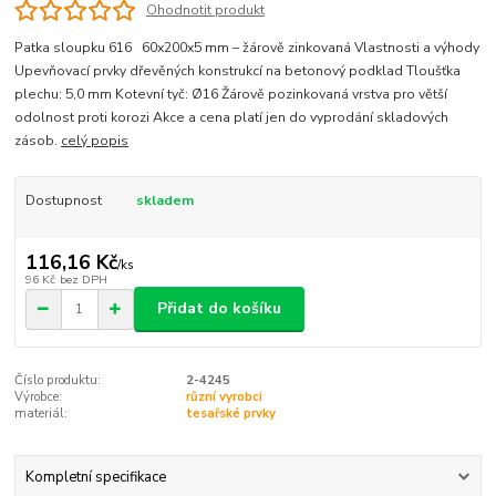
Ohodnotit produkt
Patka sloupku 616 60x200x5 mm – žárově zinkovaná Vlastnosti a výhody
Upevňovací prvky dřevěných konstrukcí na betonový podklad Tloušťka
plechu: 5,0 mm Kotevní tyč: Ø16 Žárově pozinkovaná vrstva pro větší
odolnost proti korozi Akce a cena platí jen do vyprodání skladových
zásob.
celý popis
Dostupnost
skladem
116,16 Kč
/
ks
96 Kč
bez DPH
Přidat do košíku
Číslo produktu:
2-4245
Výrobce:
různí vyrobci
materiál:
tesařské prvky
Kompletní specifikace