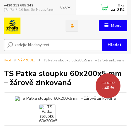
0
ks
+420 312 685 342
CZK
za
0 Kč
(Po-Pá, 7-16 hod. So-Ne zavřeno)
Menu
Hledat
Úvod
VÝPRODEJ
TS Patka sloupku 60x200x5 mm – žárově zinkovaná
TS Patka sloupku 60x200x5 mm
– žárově zinkovaná
193,60 Kč
- 40 %