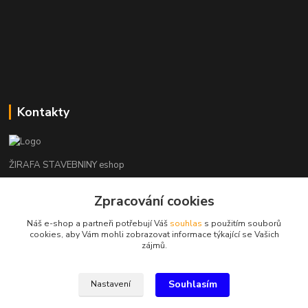
Kontakty
ŽIRAFA STAVEBNINY eshop
+420 312 685 342
Zpracování cookies
(Po-Pá, 7-16 hod. So-Ne zavřeno)
Náš e-shop a partneři potřebují Váš
souhlas
s použitím souborů
cookies, aby Vám mohli zobrazovat informace týkající se Vašich
kladno@zirafa-stavebniny.cz
zájmů.
Souhlasím
Nastavení