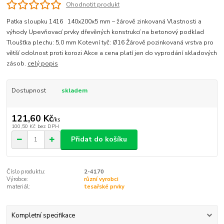
Ohodnotit produkt
Patka sloupku 1416 140x200x5 mm – žárově zinkovaná Vlastnosti a
výhody Upevňovací prvky dřevěných konstrukcí na betonový podklad
Tloušťka plechu: 5,0 mm Kotevní tyč: Ø16 Žárově pozinkovaná vrstva pro
větší odolnost proti korozi Akce a cena platí jen do vyprodání skladových
zásob.
celý popis
Dostupnost
skladem
121,60 Kč
/
ks
100,50 Kč
bez DPH
Přidat do košíku
Číslo produktu:
2-4170
Výrobce:
různí vyrobci
materiál:
tesařské prvky
Kompletní specifikace