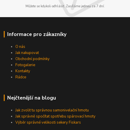
Můžete se kdykoli odhlásit. Zasíláme jednou za 7 dní.
Informace pro zákazníky
O nás
Jak nakupovat
Obchodní podmínky
Fotogalerie
Kontakty
Rádce
Nejčtenější na blogu
Jak zvolit tu správnou samonivelační hmotu
Jak správně spočítat spotřebu spárovací hmoty
Výběr správné velikosti sekery Fiskars