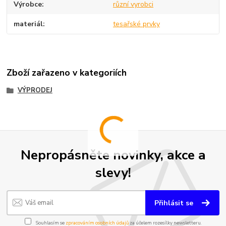
Výrobce
různí vyrobci
materiál
tesařské prvky
Zboží zařazeno v kategoriích
VÝPRODEJ
Nepropásněte novinky, akce a
slevy!
Přihlásit se
Souhlasím se
zpracováním osobních údajů
za účelem rozesílky newsletteru.