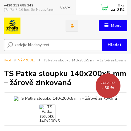
0
ks
+420 312 685 342
CZK
za
0 Kč
(Po-Pá, 7-16 hod. So-Ne zavřeno)
Menu
Hledat
Úvod
VÝPRODEJ
TS Patka sloupku 140x200x5 mm – žárově zinkovaná
TS Patka sloupku 140x200x5 mm
– žárově zinkovaná
243,21 Kč
- 50 %