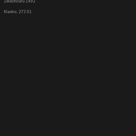
Železničářů 1492
Kladno, 272 01