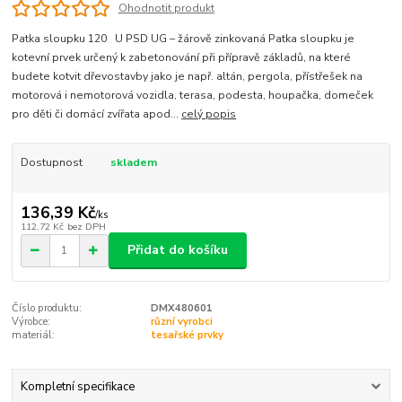
Ohodnotit produkt
Patka sloupku 120 U PSD UG – žárově zinkovaná Patka sloupku je
kotevní prvek určený k zabetonování při přípravě základů, na které
budete kotvit dřevostavby jako je např. altán, pergola, přístřešek na
motorová i nemotorová vozidla, terasa, podesta, houpačka, domeček
pro děti či domácí zvířata apod...
celý popis
Dostupnost
skladem
136,39 Kč
/
ks
112,72 Kč
bez DPH
Přidat do košíku
Číslo produktu:
DMX480601
Výrobce:
různí vyrobci
materiál:
tesařské prvky
Kompletní specifikace