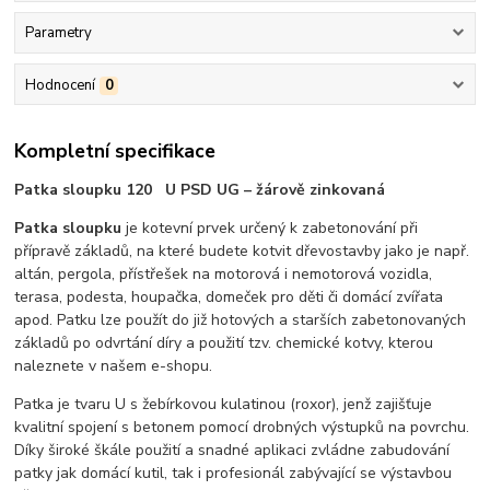
Parametry
Hodnocení
0
Kompletní specifikace
Patka sloupku 120 U PSD UG – žárově zinkovaná
Patka sloupku
je kotevní prvek určený k zabetonování při
přípravě základů, na které budete kotvit dřevostavby jako je např.
altán, pergola, přístřešek na motorová i nemotorová vozidla,
terasa, podesta, houpačka, domeček pro děti či domácí zvířata
apod. Patku lze použít do již hotových a starších zabetonovaných
základů po odvrtání díry a použití tzv. chemické kotvy, kterou
naleznete v našem e-shopu.
Patka je tvaru U s žebírkovou kulatinou (roxor), jenž zajišťuje
kvalitní spojení s betonem pomocí drobných výstupků na povrchu.
Díky široké škále použití a snadné aplikaci zvládne zabudování
patky jak domácí kutil, tak i profesionál zabývající se výstavbou