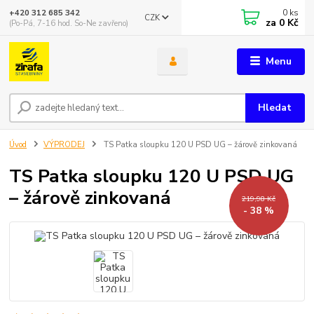
0
ks
+420 312 685 342
CZK
za
0 Kč
(Po-Pá, 7-16 hod. So-Ne zavřeno)
Menu
Hledat
Úvod
VÝPRODEJ
TS Patka sloupku 120 U PSD UG – žárově zinkovaná
TS Patka sloupku 120 U PSD UG
– žárově zinkovaná
219,98 Kč
- 38 %